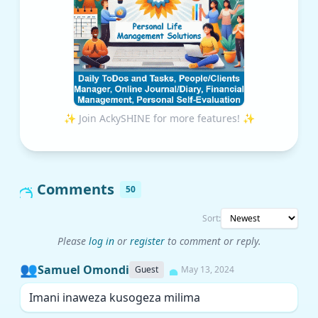
✨ Join AckySHINE for more features! ✨
Comments
50
Sort:
Please
log in
or
register
to comment or reply.
👥
Samuel Omondi
Guest
May 13, 2024
Imani inaweza kusogeza milima