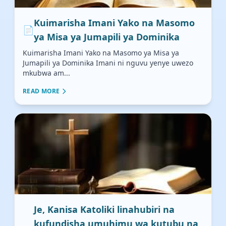
Kuimarisha Imani Yako na Masomo
📄
ya Misa ya Jumapili ya Dominika
Kuimarisha Imani Yako na Masomo ya Misa ya
Jumapili ya Dominika Imani ni nguvu yenye uwezo
mkubwa am...
READ MORE
Je, Kanisa Katoliki linahubiri na
kufundisha umuhimu wa kutubu na