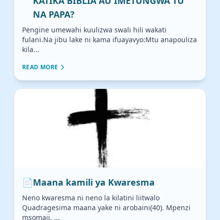
KATIKA BIBLIA AU IMETUNGWA TU
NA PAPA?
Pengine umewahi kuulizwa swali hili wakati
fulani.Na jibu lake ni kama ifuayavyo:Mtu anapouliza
kila...
READ MORE
📄
Maana kamili ya Kwaresma
Neno kwaresma ni neno la kilatini liitwalo
Quadragesima maana yake ni arobaini(40). Mpenzi
msomaji, ...