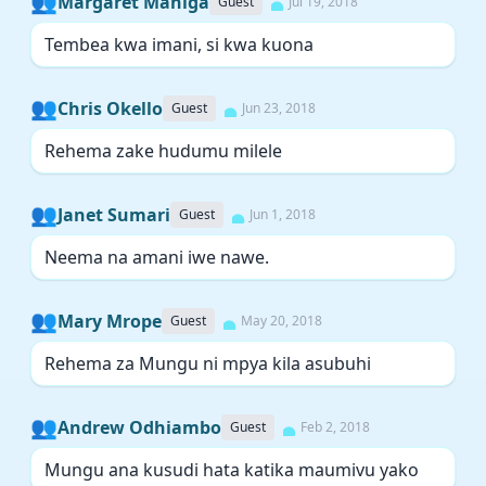
👥
Margaret Mahiga
Guest
Jul 19, 2018
Tembea kwa imani, si kwa kuona
👥
Chris Okello
Guest
Jun 23, 2018
Rehema zake hudumu milele
👥
Janet Sumari
Guest
Jun 1, 2018
Neema na amani iwe nawe.
👥
Mary Mrope
Guest
May 20, 2018
Rehema za Mungu ni mpya kila asubuhi
👥
Andrew Odhiambo
Guest
Feb 2, 2018
Mungu ana kusudi hata katika maumivu yako