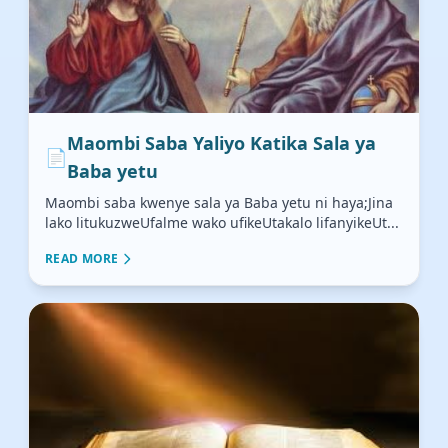
Maombi Saba Yaliyo Katika Sala ya
📄
Baba yetu
Maombi saba kwenye sala ya Baba yetu ni haya;Jina
lako litukuzweUfalme wako ufikeUtakalo lifanyikeUt...
READ MORE