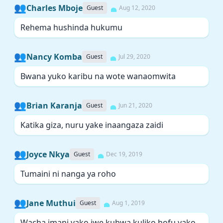
👥
Charles Mboje
Guest
Aug 12, 2020
Rehema hushinda hukumu
👥
Nancy Komba
Guest
Jul 29, 2020
Bwana yuko karibu na wote wanaomwita
👥
Brian Karanja
Guest
Jun 21, 2020
Katika giza, nuru yake inaangaza zaidi
👥
Joyce Nkya
Guest
Dec 19, 2019
Tumaini ni nanga ya roho
👥
Jane Muthui
Guest
Aug 1, 2019
Wacha imani yako iwe kubwa kuliko hofu yako