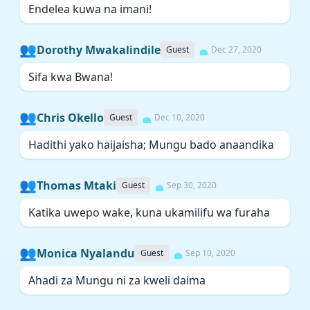
Endelea kuwa na imani!
👥
Dorothy Mwakalindile
Guest
Dec 27, 2020
Sifa kwa Bwana!
👥
Chris Okello
Guest
Dec 10, 2020
Hadithi yako haijaisha; Mungu bado anaandika
👥
Thomas Mtaki
Guest
Sep 30, 2020
Katika uwepo wake, kuna ukamilifu wa furaha
👥
Monica Nyalandu
Guest
Sep 10, 2020
Ahadi za Mungu ni za kweli daima