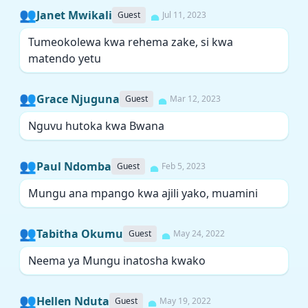
👥
Janet Mwikali
Guest
Jul 11, 2023
Tumeokolewa kwa rehema zake, si kwa
matendo yetu
👥
Grace Njuguna
Guest
Mar 12, 2023
Nguvu hutoka kwa Bwana
👥
Paul Ndomba
Guest
Feb 5, 2023
Mungu ana mpango kwa ajili yako, muamini
👥
Tabitha Okumu
Guest
May 24, 2022
Neema ya Mungu inatosha kwako
👥
Hellen Nduta
Guest
May 19, 2022