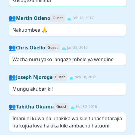
kusogeza milima
👥
Martin Otieno
Guest
Feb 18, 2017
Nakuombea 🙏
👥
Chris Okello
Guest
Jan 22, 2017
Wacha nuru yako iangaze mbele ya wengine
👥
Joseph Njoroge
Guest
Nov 18, 2016
Mungu akubariki!
👥
Tabitha Okumu
Guest
Oct 30, 2016
Imani ni kuwa na uhakika wa kile tunachotarajia
na kujua kwa hakika kile ambacho hatuoni