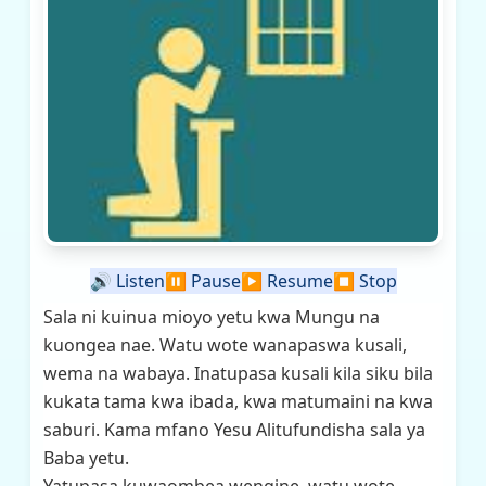
🔊
Listen
⏸️
Pause
▶️
Resume
⏹️
Stop
Sala ni kuinua mioyo yetu kwa Mungu na
kuongea nae. Watu wote wanapaswa kusali,
wema na wabaya. Inatupasa kusali kila siku bila
kukata tama kwa ibada, kwa matumaini na kwa
saburi. Kama mfano Yesu Alitufundisha sala ya
Baba yetu.