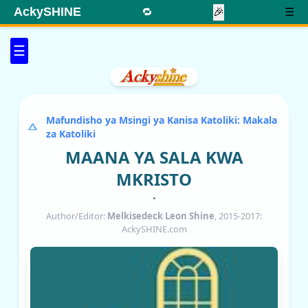
AckySHINE
🔁
🎉
☰
☰
Mafundisho ya Msingi ya Kanisa Katoliki: Makala
za Katoliki
MAANA YA SALA KWA
MKRISTO
•
Author/Editor:
Melkisedeck Leon Shine
, 2015-2017:
AckySHINE.com