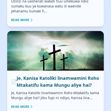
Uzinzi na uasherati wakati huu umekuwa ndio
sumaku kuu ya kuwanasa watu ili waende
jehanamu.Sumaki h...
READ MORE
Je, Kanisa Katoliki linamwamini Roho
📄
Mtakatifu kama Mungu aliye hai?
Je, Kanisa Katoliki linamwamini Roho Mtakatifu kama
Mungu aliye hai? Jibu fupi ni ndiyo, Kanisa lina...
READ MORE