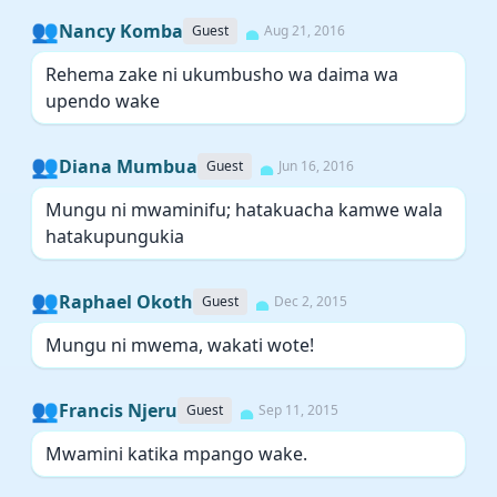
👥
Nancy Komba
Guest
Aug 21, 2016
Rehema zake ni ukumbusho wa daima wa
upendo wake
👥
Diana Mumbua
Guest
Jun 16, 2016
Mungu ni mwaminifu; hatakuacha kamwe wala
hatakupungukia
👥
Raphael Okoth
Guest
Dec 2, 2015
Mungu ni mwema, wakati wote!
👥
Francis Njeru
Guest
Sep 11, 2015
Mwamini katika mpango wake.