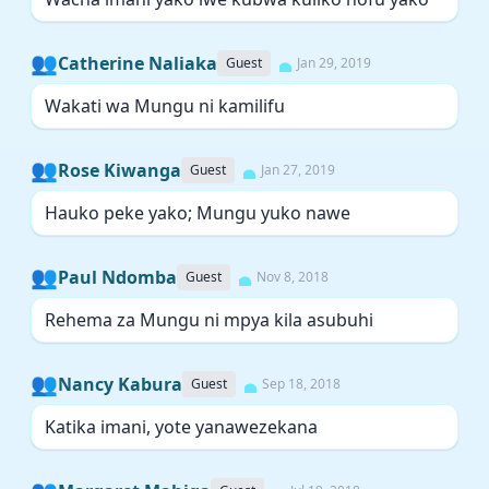
👥
Catherine Naliaka
Guest
Jan 29, 2019
Wakati wa Mungu ni kamilifu
👥
Rose Kiwanga
Guest
Jan 27, 2019
Hauko peke yako; Mungu yuko nawe
👥
Paul Ndomba
Guest
Nov 8, 2018
Rehema za Mungu ni mpya kila asubuhi
👥
Nancy Kabura
Guest
Sep 18, 2018
Katika imani, yote yanawezekana