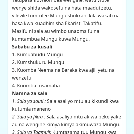
Yatupasa kuwaombea wengine, watu wote
wenye shida wakosefu na hata maadui zetu,
vilevile tumtolee Mungu shukrani kila wakati na
hasa kwa kuadhimisha Ekaristi Takatifu.
Masifu ni sala au wimbo unaomsifu na
kumtambua Mungu kuwa Mungu.
Sababu za kusali
1. Kumuabudu Mungu
2. Kumshukuru Mungu
3. Kuomba Neema na Baraka kwa ajili yetu na
wenzetu
4. Kuomba msamaha
Namna za sala
1. Sala ya sauti :
Sala asaliyo mtu au kikundi kwa
kutumia maneno
2. Sala ya fikra :
Sala asaliyo mtu akiwa peke yake
au na wengine kimya kimya akimuwaza Mungu.
3. Sala ya Taamuli:
Kumtazama tuu Mungu kwa