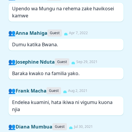
Upendo wa Mungu na rehema zake havikosei
kamwe
👥
Anna Mahiga
Guest
Apr 7, 2022
Dumu katika Bwana.
👥
Josephine Nduta
Guest
Sep 29, 2021
Baraka kwako na familia yako.
👥
Frank Macha
Guest
Aug 2, 2021
Endelea kuamini, hata ikiwa ni vigumu kuona
njia
👥
Diana Mumbua
Guest
Jul 30, 2021