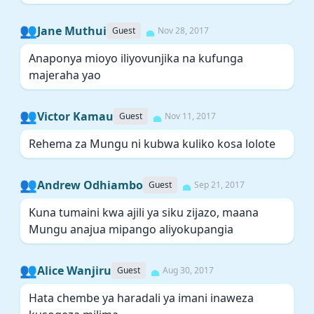
👥
Jane Muthui
Guest
Nov 28, 2017
Anaponya mioyo iliyovunjika na kufunga
majeraha yao
👥
Victor Kamau
Guest
Nov 11, 2017
Rehema za Mungu ni kubwa kuliko kosa lolote
👥
Andrew Odhiambo
Guest
Sep 21, 2017
Kuna tumaini kwa ajili ya siku zijazo, maana
Mungu anajua mipango aliyokupangia
👥
Alice Wanjiru
Guest
Aug 30, 2017
Hata chembe ya haradali ya imani inaweza