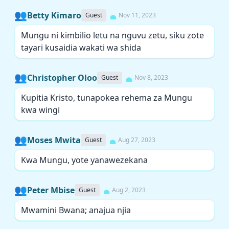
👥
Betty Kimaro
Guest
Nov 11, 2023
Mungu ni kimbilio letu na nguvu zetu, siku zote
tayari kusaidia wakati wa shida
👥
Christopher Oloo
Guest
Nov 8, 2023
Kupitia Kristo, tunapokea rehema za Mungu
kwa wingi
👥
Moses Mwita
Guest
Aug 27, 2023
Kwa Mungu, yote yanawezekana
👥
Peter Mbise
Guest
Aug 2, 2023
Mwamini Bwana; anajua njia