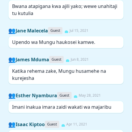
Bwana atapigana kwa ajili yako; wewe unahitaji
tu kutulia
👥
Jane Malecela
Guest
Jul 15, 2021
Upendo wa Mungu haukosei kamwe.
👥
James Mduma
Guest
Jun 8, 2021
Katika rehema zake, Mungu husamehe na
kurejesha
👥
Esther Nyambura
Guest
May 28, 2021
Imani inakua imara zaidi wakati wa majaribu
👥
Isaac Kiptoo
Guest
Apr 11, 2021