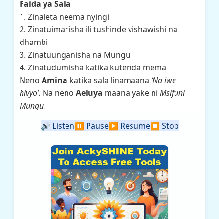
Faida ya Sala
1. Zinaleta neema nyingi
2. Zinatuimarisha ili tushinde vishawishi na
dhambi
3. Zinatuunganisha na Mungu
4. Zinatudumisha katika kutenda mema
Neno
Amina
katika sala linamaana
‘Na iwe
hivyo’.
Na neno
Aeluya
maana yake ni
Msifuni
Mungu.
🔊
Listen
⏸️
Pause
▶️
Resume
⏹️
Stop