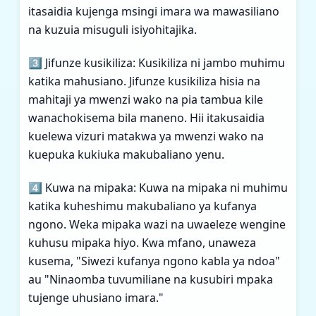
itasaidia kujenga msingi imara wa mawasiliano
na kuzuia misuguli isiyohitajika.
3️⃣ Jifunze kusikiliza: Kusikiliza ni jambo muhimu
katika mahusiano. Jifunze kusikiliza hisia na
mahitaji ya mwenzi wako na pia tambua kile
wanachokisema bila maneno. Hii itakusaidia
kuelewa vizuri matakwa ya mwenzi wako na
kuepuka kukiuka makubaliano yenu.
4️⃣ Kuwa na mipaka: Kuwa na mipaka ni muhimu
katika kuheshimu makubaliano ya kufanya
ngono. Weka mipaka wazi na uwaeleze wengine
kuhusu mipaka hiyo. Kwa mfano, unaweza
kusema, "Siwezi kufanya ngono kabla ya ndoa"
au "Ninaomba tuvumiliane na kusubiri mpaka
tujenge uhusiano imara."