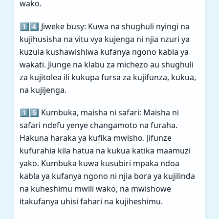
wako.
1️⃣4️⃣ Jiweke busy: Kuwa na shughuli nyingi na
kujihusisha na vitu vya kujenga ni njia nzuri ya
kuzuia kushawishiwa kufanya ngono kabla ya
wakati. Jiunge na klabu za michezo au shughuli
za kujitolea ili kukupa fursa za kujifunza, kukua,
na kujijenga.
1️⃣5️⃣ Kumbuka, maisha ni safari: Maisha ni
safari ndefu yenye changamoto na furaha.
Hakuna haraka ya kufika mwisho. Jifunze
kufurahia kila hatua na kukua katika maamuzi
yako. Kumbuka kuwa kusubiri mpaka ndoa
kabla ya kufanya ngono ni njia bora ya kujilinda
na kuheshimu mwili wako, na mwishowe
itakufanya uhisi fahari na kujiheshimu.