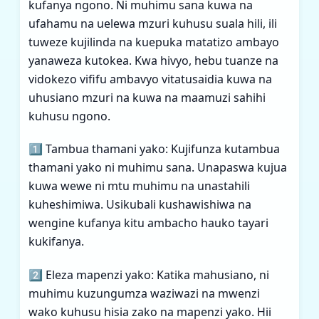
kufanya ngono. Ni muhimu sana kuwa na
ufahamu na uelewa mzuri kuhusu suala hili, ili
tuweze kujilinda na kuepuka matatizo ambayo
yanaweza kutokea. Kwa hivyo, hebu tuanze na
vidokezo vififu ambavyo vitatusaidia kuwa na
uhusiano mzuri na kuwa na maamuzi sahihi
kuhusu ngono.
1️⃣ Tambua thamani yako: Kujifunza kutambua
thamani yako ni muhimu sana. Unapaswa kujua
kuwa wewe ni mtu muhimu na unastahili
kuheshimiwa. Usikubali kushawishiwa na
wengine kufanya kitu ambacho hauko tayari
kukifanya.
2️⃣ Eleza mapenzi yako: Katika mahusiano, ni
muhimu kuzungumza waziwazi na mwenzi
wako kuhusu hisia zako na mapenzi yako. Hii