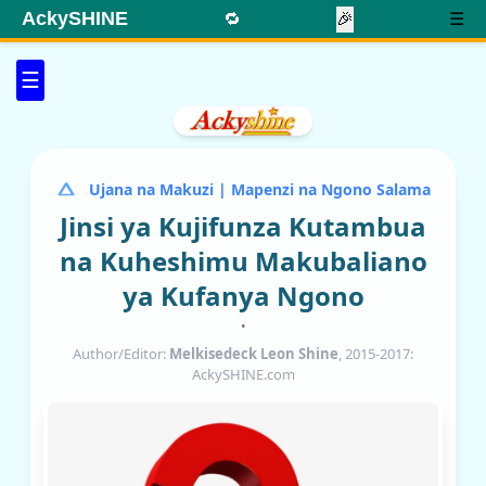
AckySHINE
🔁
🎉
☰
☰
Ujana na Makuzi | Mapenzi na Ngono Salama
Jinsi ya Kujifunza Kutambua
na Kuheshimu Makubaliano
ya Kufanya Ngono
•
Author/Editor:
Melkisedeck Leon Shine
, 2015-2017:
AckySHINE.com