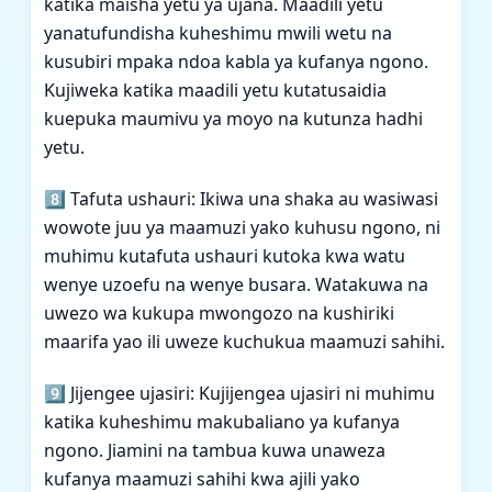
katika maisha yetu ya ujana. Maadili yetu
yanatufundisha kuheshimu mwili wetu na
kusubiri mpaka ndoa kabla ya kufanya ngono.
Kujiweka katika maadili yetu kutatusaidia
kuepuka maumivu ya moyo na kutunza hadhi
yetu.
8️⃣ Tafuta ushauri: Ikiwa una shaka au wasiwasi
wowote juu ya maamuzi yako kuhusu ngono, ni
muhimu kutafuta ushauri kutoka kwa watu
wenye uzoefu na wenye busara. Watakuwa na
uwezo wa kukupa mwongozo na kushiriki
maarifa yao ili uweze kuchukua maamuzi sahihi.
9️⃣ Jijengee ujasiri: Kujijengea ujasiri ni muhimu
katika kuheshimu makubaliano ya kufanya
ngono. Jiamini na tambua kuwa unaweza
kufanya maamuzi sahihi kwa ajili yako