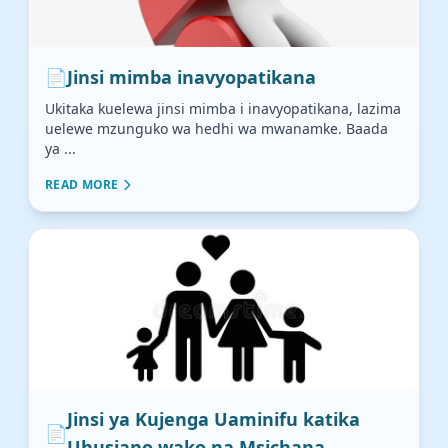
📄
Jinsi mimba inavyopatikana
Ukitaka kuelewa jinsi mimba i inavyopatikana, lazima
uelewe mzunguko wa hedhi wa mwanamke. Baada
ya ...
READ MORE
Jinsi ya Kujenga Uaminifu katika
📄
Uhusiano wako na Msichana