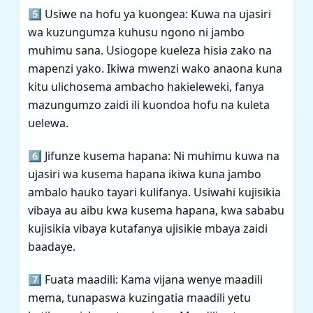
5️⃣ Usiwe na hofu ya kuongea: Kuwa na ujasiri
wa kuzungumza kuhusu ngono ni jambo
muhimu sana. Usiogope kueleza hisia zako na
mapenzi yako. Ikiwa mwenzi wako anaona kuna
kitu ulichosema ambacho hakieleweki, fanya
mazungumzo zaidi ili kuondoa hofu na kuleta
uelewa.
6️⃣ Jifunze kusema hapana: Ni muhimu kuwa na
ujasiri wa kusema hapana ikiwa kuna jambo
ambalo hauko tayari kulifanya. Usiwahi kujisikia
vibaya au aibu kwa kusema hapana, kwa sababu
kujisikia vibaya kutafanya ujisikie mbaya zaidi
baadaye.
7️⃣ Fuata maadili: Kama vijana wenye maadili
mema, tunapaswa kuzingatia maadili yetu