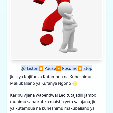
🔊
Listen
⏸️
Pause
▶️
Resume
⏹️
Stop
Jinsi ya Kujifunza Kutambua na Kuheshimu
Makubaliano ya Kufanya Ngono 🌝
Karibu vijana wapendwa! Leo tutajadili jambo
muhimu sana katika maisha yetu ya ujana; jinsi
ya kutambua na kuheshimu makubaliano ya