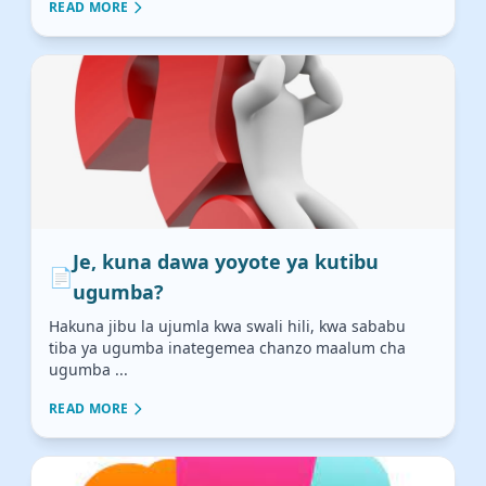
READ MORE
Je, kuna dawa yoyote ya kutibu
📄
ugumba?
Hakuna jibu la ujumla kwa swali hili, kwa sababu
tiba ya ugumba inategemea chanzo maalum cha
ugumba ...
READ MORE