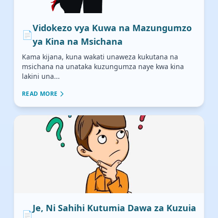
Vidokezo vya Kuwa na Mazungumzo
📄
ya Kina na Msichana
Kama kijana, kuna wakati unaweza kukutana na
msichana na unataka kuzungumza naye kwa kina
lakini una...
READ MORE
Je, Ni Sahihi Kutumia Dawa za Kuzuia
📄