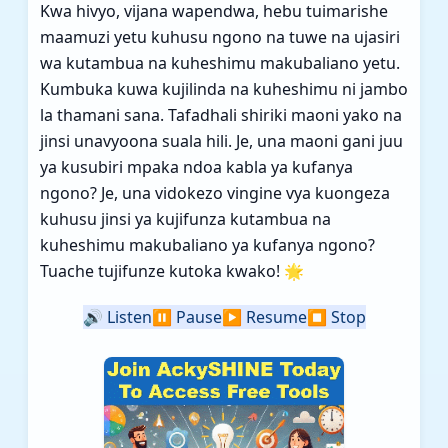
Kwa hivyo, vijana wapendwa, hebu tuimarishe
maamuzi yetu kuhusu ngono na tuwe na ujasiri
wa kutambua na kuheshimu makubaliano yetu.
Kumbuka kuwa kujilinda na kuheshimu ni jambo
la thamani sana. Tafadhali shiriki maoni yako na
jinsi unavyoona suala hili. Je, una maoni gani juu
ya kusubiri mpaka ndoa kabla ya kufanya
ngono? Je, una vidokezo vingine vya kuongeza
kuhusu jinsi ya kujifunza kutambua na
kuheshimu makubaliano ya kufanya ngono?
Tuache tujifunze kutoka kwako! 🌟
🔊
Listen
⏸️
Pause
▶️
Resume
⏹️
Stop