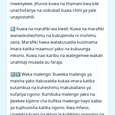
mwenyewe. Jifunze kuwa na thamani kwa kile
unachofanya na usikubali kuwa chini ya yale
unayostahili.
🔟 Kuwa na marafiki wa kweli: Kuwa na marafiki
wanaokuheshimu na kukupenda ni muhimu
sana. Marafiki hawa watakusaidia kusimama
imara katika maamuzi yako na kukuunga
mkono. Kuwa nao karibu na wategemee wakati
unahitaji msaada au faraja.
1️⃣1️⃣ Weka malengo: Kuweka malengo ya
maisha yako itakusaidia kukaa imara katika
kutambua na kuheshimu makubaliano ya
kufanya ngono. Kumbuka malengo yako na
jiwekee kipimo cha kufikia malengo hayo kabla
ya kujihusisha katika ngono. Kwa mfano,
unaweza kuwa na lengo la kuhitimu masomo na