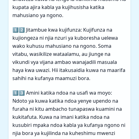
kupata ajira kabla ya kujihusisha katika
mahusiano ya ngono.
1️⃣2️⃣ Jitambue kwa kujifunza: Kujifunza na
kujiongeza ni njia nzuri ya kuboresha uelewa
wako kuhusu mahusiano na ngono. Soma
vitabu, wasikilize wataalamu, au jiunge na
vikundi vya vijana ambao wanajadili masuala
haya kwa uwazi. Hii itakusaidia kuwa na maarifa
sahihi na kufanya maamuzi bora.
1️⃣3️⃣ Amini katika ndoa na usafi wa moyo:
Ndoto ya kuwa katika ndoa yenye upendo na
furaha ni kitu ambacho tunapaswa kuamini na
kukitafuta. Kuwa na imani katika ndoa na
kusubiri mpaka ndoa kabla ya kufanya ngono ni
njia bora ya kujilinda na kuheshimu mwenzi