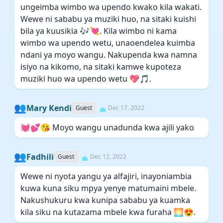
ungeimba wimbo wa upendo kwako kila wakati.
Wewe ni sababu ya muziki huo, na sitaki kuishi
bila ya kuusikia 🎶💘. Kila wimbo ni kama
wimbo wa upendo wetu, unaoendelea kuimba
ndani ya moyo wangu. Nakupenda kwa namna
isiyo na kikomo, na sitaki kamwe kupoteza
muziki huo wa upendo wetu 💖🎵.
👥
Mary Kendi
Guest
Dec 17, 2022
💓💕😘 Moyo wangu unadunda kwa ajili yako
👥
Fadhili
Guest
Dec 12, 2022
Wewe ni nyota yangu ya alfajiri, inayoniambia
kuwa kuna siku mpya yenye matumaini mbele.
Nakushukuru kwa kunipa sababu ya kuamka
kila siku na kutazama mbele kwa furaha 🌅😍.