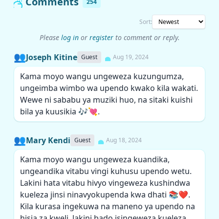
Comments
254
Sort:
Please
log in
or
register
to comment or reply.
👥
Joseph Kitine
Guest
Aug 19, 2024
Kama moyo wangu ungeweza kuzungumza,
ungeimba wimbo wa upendo kwako kila wakati.
Wewe ni sababu ya muziki huo, na sitaki kuishi
bila ya kuusikia 🎶💘.
👥
Mary Kendi
Guest
Aug 18, 2024
Kama moyo wangu ungeweza kuandika,
ungeandika vitabu vingi kuhusu upendo wetu.
Lakini hata vitabu hivyo vingeweza kushindwa
kueleza jinsi ninavyokupenda kwa dhati 📚❤️.
Kila kurasa ingekuwa na maneno ya upendo na
hisia za kweli, lakini bado isingeweza kueleza