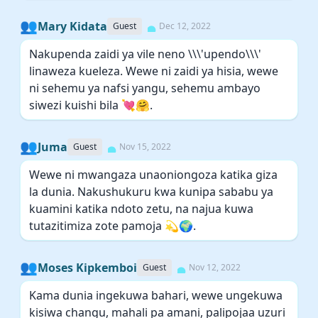
👥
Mary Kidata
Guest
Dec 12, 2022
Nakupenda zaidi ya vile neno \\\'upendo\\\'
linaweza kueleza. Wewe ni zaidi ya hisia, wewe
ni sehemu ya nafsi yangu, sehemu ambayo
siwezi kuishi bila 💘🤗.
👥
Juma
Guest
Nov 15, 2022
Wewe ni mwangaza unaoniongoza katika giza
la dunia. Nakushukuru kwa kunipa sababu ya
kuamini katika ndoto zetu, na najua kuwa
tutazitimiza zote pamoja 💫🌍.
👥
Moses Kipkemboi
Guest
Nov 12, 2022
Kama dunia ingekuwa bahari, wewe ungekuwa
kisiwa changu, mahali pa amani, palipojaa uzuri