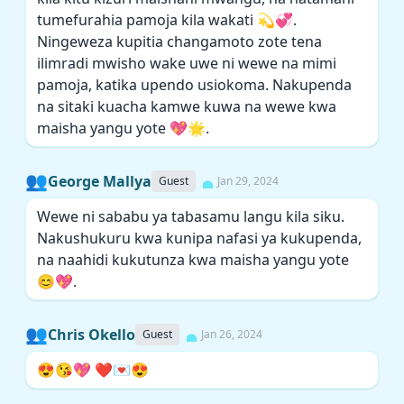
tumefurahia pamoja kila wakati 💫💞.
Ningeweza kupitia changamoto zote tena
ilimradi mwisho wake uwe ni wewe na mimi
pamoja, katika upendo usiokoma. Nakupenda
na sitaki kuacha kamwe kuwa na wewe kwa
maisha yangu yote 💖🌟.
👥
George Mallya
Guest
Jan 29, 2024
Wewe ni sababu ya tabasamu langu kila siku.
Nakushukuru kwa kunipa nafasi ya kukupenda,
na naahidi kukutunza kwa maisha yangu yote
😊💖.
👥
Chris Okello
Guest
Jan 26, 2024
😍😘💖 ❤️💌😍