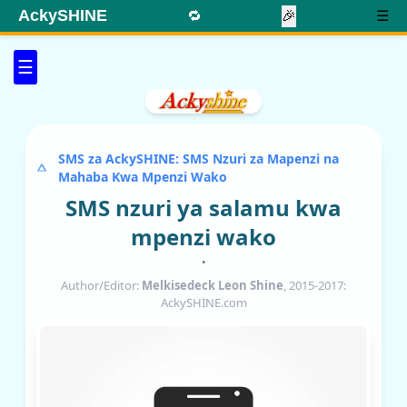
AckySHINE
🔁
🎉
☰
☰
SMS za AckySHINE: SMS Nzuri za Mapenzi na
Mahaba Kwa Mpenzi Wako
SMS nzuri ya salamu kwa
mpenzi wako
•
Author/Editor:
Melkisedeck Leon Shine
, 2015-2017:
AckySHINE.com