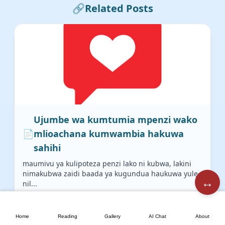
🔗
Related Posts
Ujumbe wa kumtumia mpenzi wako
📄
mlioachana kumwambia hakuwa
sahihi
maumivu ya kulipoteza penzi lako ni kubwa, lakini
nimakubwa zaidi baada ya kugundua haukuwa yule
↔️
nil...
READ MORE
🏠
📖
🖼️
💬
📘
Home
Reading
Gallery
AI Chat
About