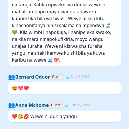
na faraja. Katika upweke wa dunia, wewe ni
mahali ambapo moyo wangu unaweza
kupumzika bila wasiwasi. Wewe ni kila kitu
kinachonifanya nihisi salama na mpendwa 🏝️
💚. Kila wimbi linapokuja, linanipeleka kwako,
na kila mara ninapokufikiria, moyo wangu
unajaa furaha. Wewe ni kisiwa cha furaha
yangu, na sitaki kamwe kuishi bila ya kuwa
karibu na wewe 🌊💖.
👥
Bernard Oduor
Guest
Nov 2, 2022
😍💖❤️
👥
Anna Mchome
Guest
Oct 27, 2022
❤️😘💋 Wewe ni dunia yangu