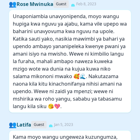
👥
Rose Mwinuka
Guest
Feb 8, 2023
Unaponiambia unavyonipenda, moyo wangu
hupiga kwa nguvu ya ajabu, kama vile upepo wa
baharini unavyovuma kwa nguvu na upole.
Katika sauti yako, nasikia mawimbi ya bahari ya
upendo ambayo yananipeleka kwenye pwani ya
amani isiyo na mwisho. Wewe ni kimbilio langu
la furaha, mahali ambapo naweza kuweka
mzigo wote wa dunia na kujua kuwa niko
salama mikononi mwako 🥰🌊. Nakutazama
naona kila kitu kinachonifanya nihisi amani na
upendo. Wewe ni zaidi ya mpenzi; wewe ni
mshirika wa roho yangu, sababu ya tabasamu
langu kila siku 😘💖.
👥
Latifa
Guest
Jan 5, 2023
Kama moyo wangu ungeweza kuzungumza,