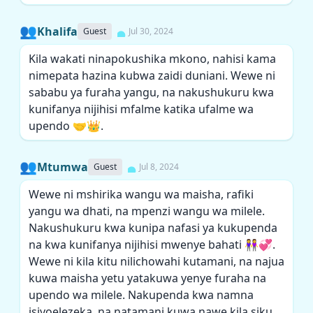
👥
Khalifa
Guest
Jul 30, 2024
Kila wakati ninapokushika mkono, nahisi kama
nimepata hazina kubwa zaidi duniani. Wewe ni
sababu ya furaha yangu, na nakushukuru kwa
kunifanya nijihisi mfalme katika ufalme wa
upendo 🤝👑.
👥
Mtumwa
Guest
Jul 8, 2024
Wewe ni mshirika wangu wa maisha, rafiki
yangu wa dhati, na mpenzi wangu wa milele.
Nakushukuru kwa kunipa nafasi ya kukupenda
na kwa kunifanya nijihisi mwenye bahati 👭💞.
Wewe ni kila kitu nilichowahi kutamani, na najua
kuwa maisha yetu yatakuwa yenye furaha na
upendo wa milele. Nakupenda kwa namna
isiyoelezeka, na natamani kuwa nawe kila siku