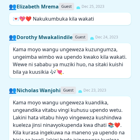
👥
Elizabeth Mrema
Guest
Dec 25, 2023
💌💖❤️ Nakukumbuka kila wakati
👥
Dorothy Mwakalindile
Guest
Dec 24, 2023
Kama moyo wangu ungeweza kuzungumza,
ungeimba wimbo wa upendo kwako kila wakati.
Wewe ni sababu ya muziki huo, na sitaki kuishi
bila ya kuusikia 🎶💘.
👥
Nicholas Wanjohi
Guest
Dec 23, 2023
Kama moyo wangu ungeweza kuandika,
ungeandika vitabu vingi kuhusu upendo wetu.
Lakini hata vitabu hivyo vingeweza kushindwa
kueleza jinsi ninavyokupenda kwa dhati 📚❤️.
Kila kurasa ingekuwa na maneno ya upendo na