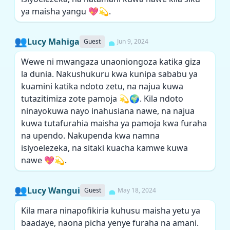
ya maisha yangu 💖💫.
👥
Lucy Mahiga
Guest
Jun 9, 2024
Wewe ni mwangaza unaoniongoza katika giza
la dunia. Nakushukuru kwa kunipa sababu ya
kuamini katika ndoto zetu, na najua kuwa
tutazitimiza zote pamoja 💫🌍. Kila ndoto
ninayokuwa nayo inahusiana nawe, na najua
kuwa tutafurahia maisha ya pamoja kwa furaha
na upendo. Nakupenda kwa namna
isiyoelezeka, na sitaki kuacha kamwe kuwa
nawe 💖💫.
👥
Lucy Wangui
Guest
May 18, 2024
Kila mara ninapofikiria kuhusu maisha yetu ya
baadaye, naona picha yenye furaha na amani.