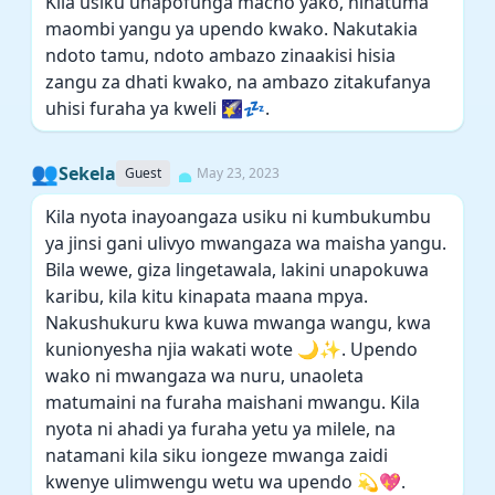
Kila usiku unapofunga macho yako, ninatuma
maombi yangu ya upendo kwako. Nakutakia
ndoto tamu, ndoto ambazo zinaakisi hisia
zangu za dhati kwako, na ambazo zitakufanya
uhisi furaha ya kweli 🌠💤.
👥
Sekela
Guest
May 23, 2023
Kila nyota inayoangaza usiku ni kumbukumbu
ya jinsi gani ulivyo mwangaza wa maisha yangu.
Bila wewe, giza lingetawala, lakini unapokuwa
karibu, kila kitu kinapata maana mpya.
Nakushukuru kwa kuwa mwanga wangu, kwa
kunionyesha njia wakati wote 🌙✨. Upendo
wako ni mwangaza wa nuru, unaoleta
matumaini na furaha maishani mwangu. Kila
nyota ni ahadi ya furaha yetu ya milele, na
natamani kila siku iongeze mwanga zaidi
kwenye ulimwengu wetu wa upendo 💫💖.