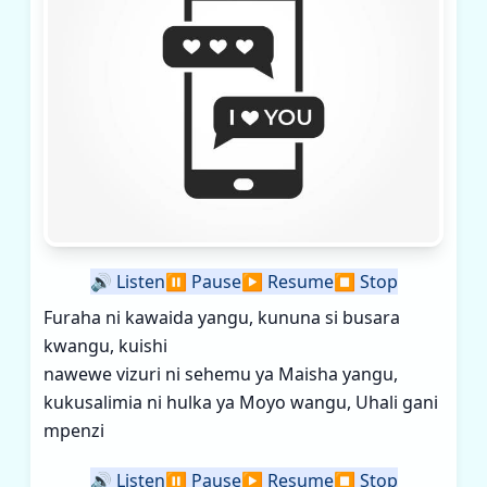
🔊
Listen
⏸️
Pause
▶️
Resume
⏹️
Stop
Furaha ni kawaida yangu, kununa si busara
kwangu, kuishi
nawewe vizuri ni sehemu ya Maisha yangu,
kukusalimia ni hulka ya Moyo wangu, Uhali gani
mpenzi
🔊
Listen
⏸️
Pause
▶️
Resume
⏹️
Stop