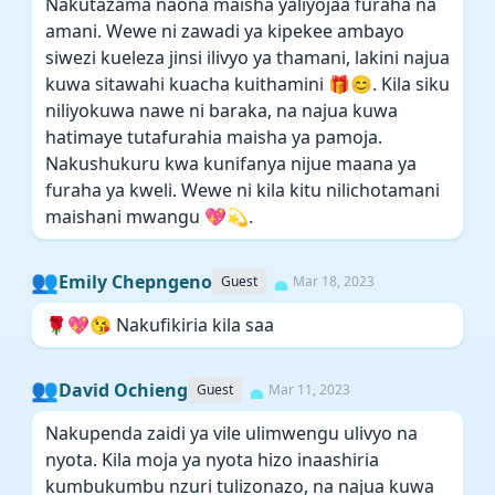
Nakutazama naona maisha yaliyojaa furaha na
amani. Wewe ni zawadi ya kipekee ambayo
siwezi kueleza jinsi ilivyo ya thamani, lakini najua
kuwa sitawahi kuacha kuithamini 🎁😊. Kila siku
niliyokuwa nawe ni baraka, na najua kuwa
hatimaye tutafurahia maisha ya pamoja.
Nakushukuru kwa kunifanya nijue maana ya
furaha ya kweli. Wewe ni kila kitu nilichotamani
maishani mwangu 💖💫.
👥
Emily Chepngeno
Guest
Mar 18, 2023
🌹💖😘 Nakufikiria kila saa
👥
David Ochieng
Guest
Mar 11, 2023
Nakupenda zaidi ya vile ulimwengu ulivyo na
nyota. Kila moja ya nyota hizo inaashiria
kumbukumbu nzuri tulizonazo, na najua kuwa