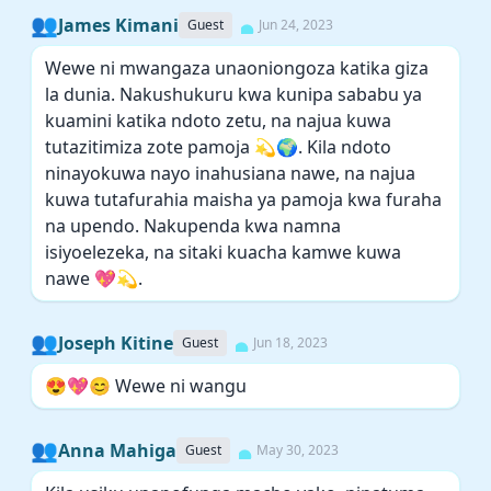
👥
James Kimani
Guest
Jun 24, 2023
Wewe ni mwangaza unaoniongoza katika giza
la dunia. Nakushukuru kwa kunipa sababu ya
kuamini katika ndoto zetu, na najua kuwa
tutazitimiza zote pamoja 💫🌍. Kila ndoto
ninayokuwa nayo inahusiana nawe, na najua
kuwa tutafurahia maisha ya pamoja kwa furaha
na upendo. Nakupenda kwa namna
isiyoelezeka, na sitaki kuacha kamwe kuwa
nawe 💖💫.
👥
Joseph Kitine
Guest
Jun 18, 2023
😍💖😊 Wewe ni wangu
👥
Anna Mahiga
Guest
May 30, 2023