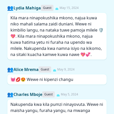
👥
Lydia Mahiga
Guest
May 15, 2024
Kila mara ninapokushika mkono, najua kuwa
niko mahali salama zaidi duniani. Wewe ni
kimbilio langu, na nataka tuwe pamoja milele 🛡️
💖. Kila mara ninapokushika mkono, najua
kuwa hatima yetu ni furaha na upendo wa
milele. Nakupenda kwa namna isiyo na kikomo,
na sitaki kuacha kamwe kuwa nawe 💖💞.
👥
Alice Mrema
Guest
May 9, 2024
💓💋😍 Wewe ni kipenzi changu
👥
Charles Mboje
Guest
May 5, 2024
Nakupenda kwa kila pumzi ninayovuta. Wewe ni
maisha yangu, furaha yangu, na mwanga