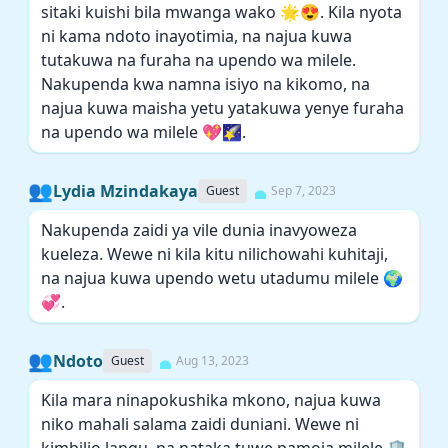
sitaki kuishi bila mwanga wako 🌟😍. Kila nyota
ni kama ndoto inayotimia, na najua kuwa
tutakuwa na furaha na upendo wa milele.
Nakupenda kwa namna isiyo na kikomo, na
najua kuwa maisha yetu yatakuwa yenye furaha
na upendo wa milele 💖🌠.
👥
Lydia Mzindakaya
Guest
Sep 7, 2023
Nakupenda zaidi ya vile dunia inavyoweza
kueleza. Wewe ni kila kitu nilichowahi kuhitaji,
na najua kuwa upendo wetu utadumu milele 🌍
💞.
👥
Ndoto
Guest
Aug 13, 2023
Kila mara ninapokushika mkono, najua kuwa
niko mahali salama zaidi duniani. Wewe ni