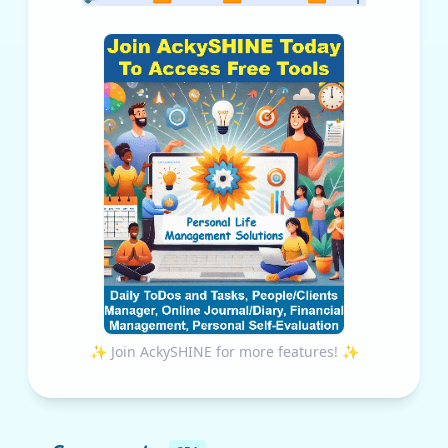
✨ Join AckySHINE for more features! ✨