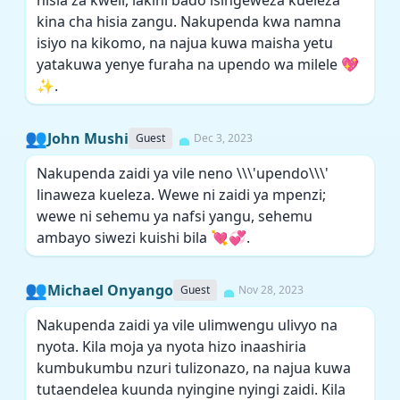
hisia za kweli, lakini bado isingeweza kueleza
kina cha hisia zangu. Nakupenda kwa namna
isiyo na kikomo, na najua kuwa maisha yetu
yatakuwa yenye furaha na upendo wa milele 💖
✨.
👥
John Mushi
Guest
Dec 3, 2023
Nakupenda zaidi ya vile neno \\\'upendo\\\'
linaweza kueleza. Wewe ni zaidi ya mpenzi;
wewe ni sehemu ya nafsi yangu, sehemu
ambayo siwezi kuishi bila 💘💞.
👥
Michael Onyango
Guest
Nov 28, 2023
Nakupenda zaidi ya vile ulimwengu ulivyo na
nyota. Kila moja ya nyota hizo inaashiria
kumbukumbu nzuri tulizonazo, na najua kuwa
tutaendelea kuunda nyingine nyingi zaidi. Kila