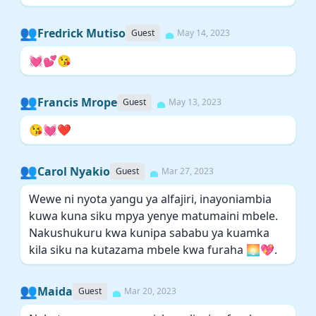
👥
Fredrick Mutiso
Guest
May 14, 2023
💓💕😘
👥
Francis Mrope
Guest
May 13, 2023
😘💓❤️
👥
Carol Nyakio
Guest
Mar 27, 2023
Wewe ni nyota yangu ya alfajiri, inayoniambia
kuwa kuna siku mpya yenye matumaini mbele.
Nakushukuru kwa kunipa sababu ya kuamka
kila siku na kutazama mbele kwa furaha 🌅💖.
👥
Maida
Guest
Mar 20, 2023