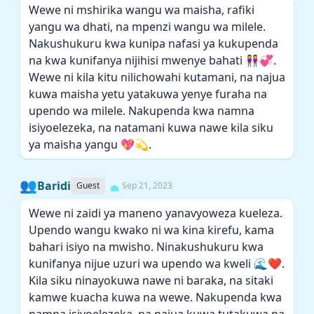
Wewe ni mshirika wangu wa maisha, rafiki
yangu wa dhati, na mpenzi wangu wa milele.
Nakushukuru kwa kunipa nafasi ya kukupenda
na kwa kunifanya nijihisi mwenye bahati 👭💞.
Wewe ni kila kitu nilichowahi kutamani, na najua
kuwa maisha yetu yatakuwa yenye furaha na
upendo wa milele. Nakupenda kwa namna
isiyoelezeka, na natamani kuwa nawe kila siku
ya maisha yangu 💖💫.
👥
Baridi
Guest
Sep 21, 2023
Wewe ni zaidi ya maneno yanavyoweza kueleza.
Upendo wangu kwako ni wa kina kirefu, kama
bahari isiyo na mwisho. Ninakushukuru kwa
kunifanya nijue uzuri wa upendo wa kweli 🌊❤️.
Kila siku ninayokuwa nawe ni baraka, na sitaki
kamwe kuacha kuwa na wewe. Nakupenda kwa