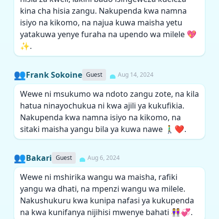
kina cha hisia zangu. Nakupenda kwa namna
isiyo na kikomo, na najua kuwa maisha yetu
yatakuwa yenye furaha na upendo wa milele 💖
✨.
👥
Frank Sokoine
Guest
Aug 14, 2024
Wewe ni msukumo wa ndoto zangu zote, na kila
hatua ninayochukua ni kwa ajili ya kukufikia.
Nakupenda kwa namna isiyo na kikomo, na
sitaki maisha yangu bila ya kuwa nawe 🚶‍♂️❤️.
👥
Bakari
Guest
Aug 6, 2024
Wewe ni mshirika wangu wa maisha, rafiki
yangu wa dhati, na mpenzi wangu wa milele.
Nakushukuru kwa kunipa nafasi ya kukupenda
na kwa kunifanya nijihisi mwenye bahati 👭💞.