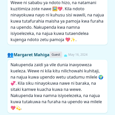
Wewe ni sababu ya ndoto hizo, na natamani
kuzitimiza zote nawe 🖼️💖. Kila ndoto
ninayokuwa nayo ni kuhusu sisi wawili, na najua
kuwa tutafurahia maisha ya pamoja kwa furaha
na upendo. Nakupenda kwa namna
isiyoelezeka, na najua kuwa tutaendelea
kujenga ndoto zetu pamoja 💖✨.
👥
Margaret Mahiga
Guest
May 16, 2024
Nakupenda zaidi ya vile dunia inavyoweza
kueleza. Wewe ni kila kitu nilichowahi kuhitaji,
na najua kuwa upendo wetu utadumu milele 🌍
💞. Kila siku ninayokuwa nawe ni baraka, na
sitaki kamwe kuacha kuwa na wewe.
Nakupenda kwa namna isiyoelezeka, na najua
kuwa tutakuwa na furaha na upendo wa milele
💖💫.