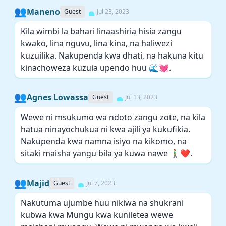
👥
Maneno
Guest
Jul 23, 2023
Kila wimbi la bahari linaashiria hisia zangu
kwako, lina nguvu, lina kina, na haliwezi
kuzuilika. Nakupenda kwa dhati, na hakuna kitu
kinachoweza kuzuia upendo huu 🌊💓.
👥
Agnes Lowassa
Guest
Jul 13, 2023
Wewe ni msukumo wa ndoto zangu zote, na kila
hatua ninayochukua ni kwa ajili ya kukufikia.
Nakupenda kwa namna isiyo na kikomo, na
sitaki maisha yangu bila ya kuwa nawe 🚶‍♂️❤️.
👥
Majid
Guest
Jul 7, 2023
Nakutuma ujumbe huu nikiwa na shukrani
kubwa kwa Mungu kwa kuniletea wewe