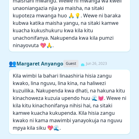
maishani mwangu. Wewe ni mwanga wa kweli
unaoniangazia njia ya maisha, na sitaki
kupoteza mwanga huo 🙏💡. Wewe ni baraka
kubwa katika maisha yangu, na sitaki kamwe
kuacha kukushukuru kwa kila kitu
unachonifanya. Nakupenda kwa kila pumzi
ninayovuta 💖🙏.
👥
Margaret Anyango
Guest
Jun 26, 2023
Kila wimbi la bahari linaashiria hisia zangu
kwako, lina nguvu, lina kina, na haliwezi
kuzuilika. Nakupenda kwa dhati, na hakuna kitu
kinachoweza kuzuia upendo huu 🌊💓. Wewe ni
kila kitu kinachonifanya nihisi hai, na sitaki
kamwe kuacha kukupenda. Kila hisia zangu
kwako ni kama mawimbi yanayokuja na nguvu
mpya kila siku 💖🌊.