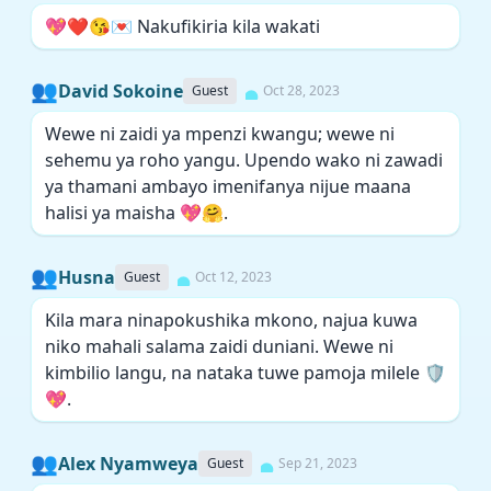
💖❤️😘💌 Nakufikiria kila wakati
👥
David Sokoine
Guest
Oct 28, 2023
Wewe ni zaidi ya mpenzi kwangu; wewe ni
sehemu ya roho yangu. Upendo wako ni zawadi
ya thamani ambayo imenifanya nijue maana
halisi ya maisha 💖🤗.
👥
Husna
Guest
Oct 12, 2023
Kila mara ninapokushika mkono, najua kuwa
niko mahali salama zaidi duniani. Wewe ni
kimbilio langu, na nataka tuwe pamoja milele 🛡️
💖.
👥
Alex Nyamweya
Guest
Sep 21, 2023