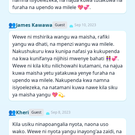
namna isiyoelezeka, na najua kuwa tutakuwa na
furaha na upendo wa milele 💖💞.
👥
James Kawawa
Guest
Sep 10, 2023
Wewe ni mshirika wangu wa maisha, rafiki
yangu wa dhati, na mpenzi wangu wa milele.
Nakushukuru kwa kunipa nafasi ya kukupenda
na kwa kunifanya nijihisi mwenye bahati 👭💞.
Wewe ni kila kitu nilichowahi kutamani, na najua
kuwa maisha yetu yatakuwa yenye furaha na
upendo wa milele. Nakupenda kwa namna
isiyoelezeka, na natamani kuwa nawe kila siku
ya maisha yangu 💖💫.
👥
Kheri
Guest
Sep 8, 2023
Kila usiku ninapoangalia nyota, naona uso
wako. Wewe ni nyota yangu inayong'aa zaidi, na