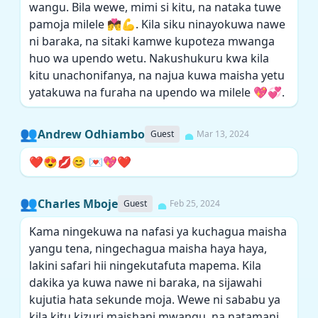
wangu. Bila wewe, mimi si kitu, na nataka tuwe
pamoja milele 💏💪. Kila siku ninayokuwa nawe
ni baraka, na sitaki kamwe kupoteza mwanga
huo wa upendo wetu. Nakushukuru kwa kila
kitu unachonifanya, na najua kuwa maisha yetu
yatakuwa na furaha na upendo wa milele 💖💞.
👥
Andrew Odhiambo
Guest
Mar 13, 2024
❤️😍💋😊 💌💖❤️
👥
Charles Mboje
Guest
Feb 25, 2024
Kama ningekuwa na nafasi ya kuchagua maisha
yangu tena, ningechagua maisha haya haya,
lakini safari hii ningekutafuta mapema. Kila
dakika ya kuwa nawe ni baraka, na sijawahi
kujutia hata sekunde moja. Wewe ni sababu ya
kila kitu kizuri maishani mwangu, na natamani