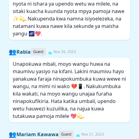
nyota ni ishara ya upendo wetu wa milele, na
sitaki kuacha kuunda nyota mpya pamoja nawe
✨💫. Nakupenda kwa namna isiyoelezeka, na
natamani kuwa nawe kila sekunde ya maisha
yangu 🌌💖.
👥
Rabia
Guest
Nov 26, 2023
Unapokuwa mbali, moyo wangu huwa na
maumivu yasiyo na kifani. Lakini maumivu hayo
yanakuwa faraja ninapokumbuka kuwa wewe ni
wangu, na mimi ni wako 💔📱. Nakukumbuka
kila wakati, na moyo wangu unajaa furaha
ninapokufikiria. Hata katika umbali, upendo
wetu hauwezi kuzuilika, na najua kuwa
tutakuwa pamoja milele 💖💫.
👥
Mariam Kawawa
Guest
Nov 21, 2023