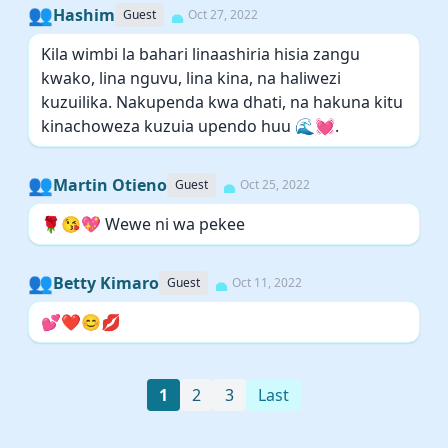
👥
Hashim
Guest
Oct 27, 2022
Kila wimbi la bahari linaashiria hisia zangu
kwako, lina nguvu, lina kina, na haliwezi
kuzuilika. Nakupenda kwa dhati, na hakuna kitu
kinachoweza kuzuia upendo huu 🌊💓.
👥
Martin Otieno
Guest
Oct 25, 2022
🌹😘💖 Wewe ni wa pekee
👥
Betty Kimaro
Guest
Oct 11, 2022
💕❤️😊💋
1
2
3
Last