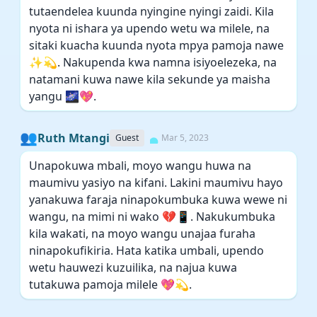
tutaendelea kuunda nyingine nyingi zaidi. Kila
nyota ni ishara ya upendo wetu wa milele, na
sitaki kuacha kuunda nyota mpya pamoja nawe
✨💫. Nakupenda kwa namna isiyoelezeka, na
natamani kuwa nawe kila sekunde ya maisha
yangu 🌌💖.
👥
Ruth Mtangi
Guest
Mar 5, 2023
Unapokuwa mbali, moyo wangu huwa na
maumivu yasiyo na kifani. Lakini maumivu hayo
yanakuwa faraja ninapokumbuka kuwa wewe ni
wangu, na mimi ni wako 💔📱. Nakukumbuka
kila wakati, na moyo wangu unajaa furaha
ninapokufikiria. Hata katika umbali, upendo
wetu hauwezi kuzuilika, na najua kuwa
tutakuwa pamoja milele 💖💫.