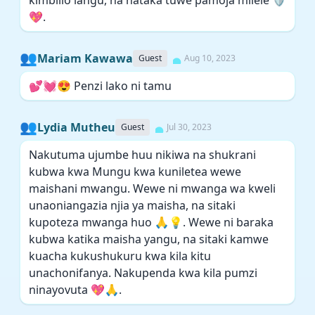
kimbilio langu, na nataka tuwe pamoja milele 🛡️
💖.
👥
Mariam Kawawa
Guest
Aug 10, 2023
💕💓😍 Penzi lako ni tamu
👥
Lydia Mutheu
Guest
Jul 30, 2023
Nakutuma ujumbe huu nikiwa na shukrani
kubwa kwa Mungu kwa kuniletea wewe
maishani mwangu. Wewe ni mwanga wa kweli
unaoniangazia njia ya maisha, na sitaki
kupoteza mwanga huo 🙏💡. Wewe ni baraka
kubwa katika maisha yangu, na sitaki kamwe
kuacha kukushukuru kwa kila kitu
unachonifanya. Nakupenda kwa kila pumzi
ninayovuta 💖🙏.