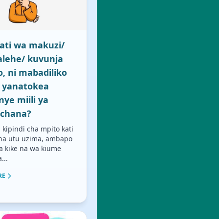
ati wa makuzi/
lehe/ kuvunja
, ni mabadiliko
 yanatokea
ye miili ya
ichana?
 kipindi cha mpito kati
 na utu uzima, ambapo
a kike na wa kiume
...
RE