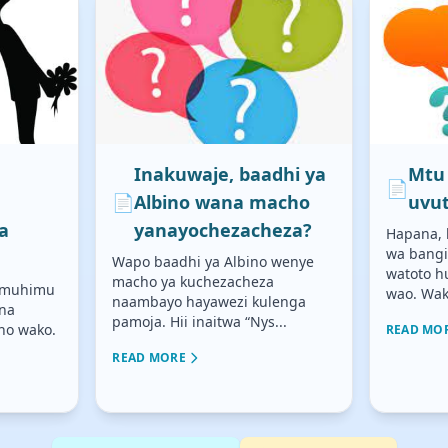
a
Inakuwaje, baadhi ya
Mtu 
📄
📄
Albino wana macho
uvut
a
yanayochezacheza?
Hapana, h
wa bangi
Wapo baadhi ya Albino wenye
watoto h
macho ya kuchezacheza
 muhimu
wao. Waki
naambayo hayawezi kulenga
 na
pamoja. Hii inaitwa “Nys...
no wako.
READ MO
READ MORE