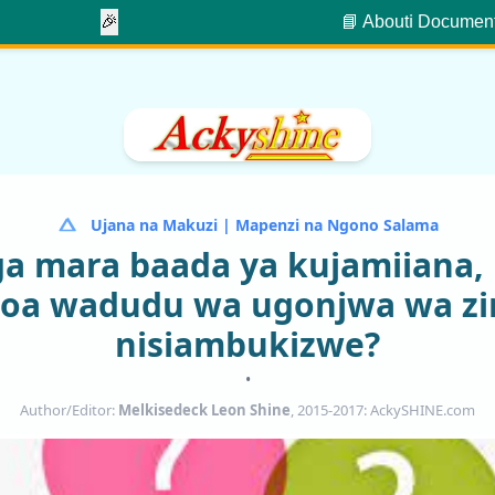
🎉
📘 About
ℹ️ Documen
Ujana na Makuzi | Mapenzi na Ngono Salama
oga mara baada ya kujamiiana,
oa wadudu wa ugonjwa wa zi
nisiambukizwe?
•
Author/Editor:
Melkisedeck Leon Shine
, 2015-2017: AckySHINE.com