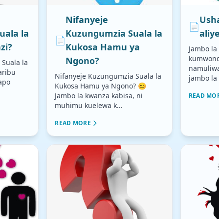
Nifanyeje
Ush
📄
ala la
Kuzungumzia Suala la
ali
📄
zi?
Kukosa Hamu ya
Jambo la
kumwond
Ngono?
Suala la
namuliw
aribu
Nifanyeje Kuzungumzia Suala la
jambo la 
apo
Kukosa Hamu ya Ngono? 😊
Jambo la kwanza kabisa, ni
READ MO
muhimu kuelewa k...
READ MORE