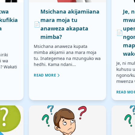
kwa
Msichana akijamiiana
Je, 
kufikia
mara moja tu
mwa
📄
a
anaweza akapata
upe
📄
mimba?
ngo
map
Msichana anaweza kupata
mimba akijamii ana mara moja
wak
riki
tu. Inategemea na mzunguko wa
ti wa
Je, ni m
hedhi. Kama ndani...
? Wakati
kuhusu u
ngono/ku
READ MORE
mwenza wa
READ MO