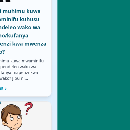
ni muhimu kuwa
minifu kuhusu
ndeleo wako wa
no/kufanya
enzi kwa mwenza
o?
uhimu kuwa mwaminifu
pendeleo wako wa
fanya mapenzi kwa
ko? Jibu ni...
RE