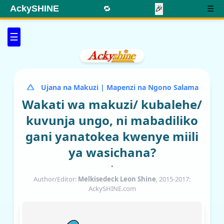
AckySHINE
🔁
🎉
☰
☰
Ujana na Makuzi | Mapenzi na Ngono Salama
Wakati wa makuzi/ kubalehe/
kuvunja ungo, ni mabadiliko
gani yanatokea kwenye miili
ya wasichana?
•
Author/Editor:
Melkisedeck Leon Shine
, 2015-2017:
AckySHINE.com