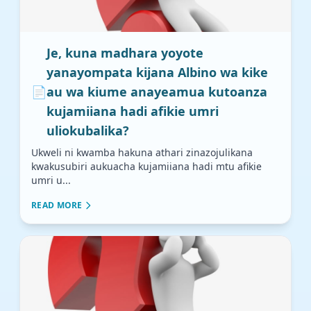
Je, kuna madhara yoyote
yanayompata kijana Albino wa kike
📄
au wa kiume anayeamua kutoanza
kujamiiana hadi afikie umri
uliokubalika?
Ukweli ni kwamba hakuna athari zinazojulikana
kwakusubiri aukuacha kujamiiana hadi mtu afikie
umri u...
READ MORE