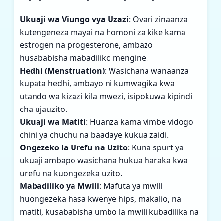
Ukuaji wa Viungo vya Uzazi
: Ovari zinaanza
kutengeneza mayai na homoni za kike kama
estrogen na progesterone, ambazo
husababisha mabadiliko mengine.
Hedhi (Menstruation)
: Wasichana wanaanza
kupata hedhi, ambayo ni kumwagika kwa
utando wa kizazi kila mwezi, isipokuwa kipindi
cha ujauzito.
Ukuaji wa Matiti
: Huanza kama vimbe vidogo
chini ya chuchu na baadaye kukua zaidi.
Ongezeko la Urefu na Uzito
: Kuna spurt ya
ukuaji ambapo wasichana hukua haraka kwa
urefu na kuongezeka uzito.
Mabadiliko ya Mwili
: Mafuta ya mwili
huongezeka hasa kwenye hips, makalio, na
matiti, kusababisha umbo la mwili kubadilika na