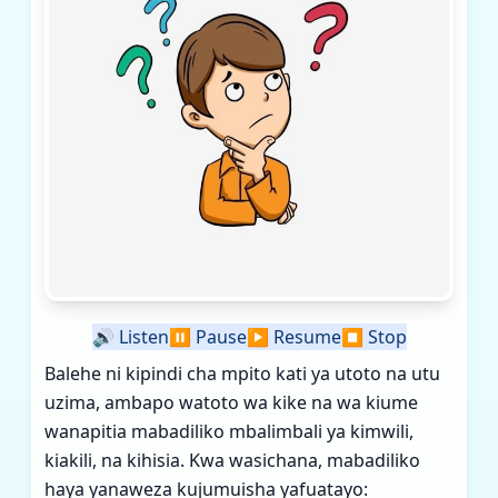
🔊
Listen
⏸️
Pause
▶️
Resume
⏹️
Stop
Balehe ni kipindi cha mpito kati ya utoto na utu
uzima, ambapo watoto wa kike na wa kiume
wanapitia mabadiliko mbalimbali ya kimwili,
kiakili, na kihisia. Kwa wasichana, mabadiliko
haya yanaweza kujumuisha yafuatayo: