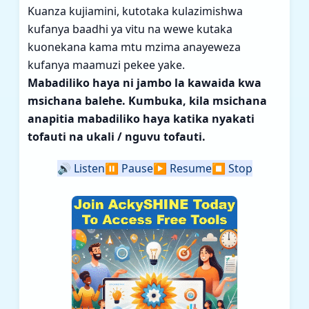
Kuanza kujiamini, kutotaka kulazimishwa
kufanya baadhi ya vitu na wewe kutaka
kuonekana kama mtu mzima anayeweza
kufanya maamuzi pekee yake.
Mabadiliko haya ni jambo la kawaida kwa
msichana balehe. Kumbuka, kila msichana
anapitia mabadiliko haya katika nyakati
tofauti na ukali / nguvu tofauti.
🔊
Listen
⏸️
Pause
▶️
Resume
⏹️
Stop