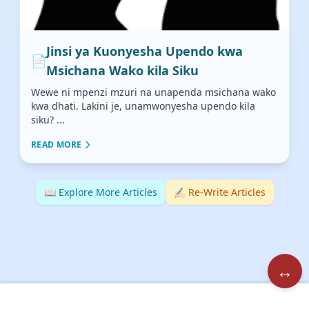
Jinsi ya Kuonyesha Upendo kwa
📄
Msichana Wako kila Siku
Wewe ni mpenzi mzuri na unapenda msichana wako
kwa dhati. Lakini je, unamwonyesha upendo kila
siku? ...
READ MORE
📖 Explore More Articles
✍🏻 Re-Write Articles
↔️
🏠
📖
🖼️
💬
📘