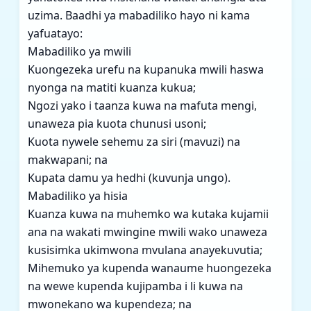
uzima. Baadhi ya mabadiliko hayo ni kama
yafuatayo:
Mabadiliko ya mwili
Kuongezeka urefu na kupanuka mwili haswa
nyonga na matiti kuanza kukua;
Ngozi yako i taanza kuwa na mafuta mengi,
unaweza pia kuota chunusi usoni;
Kuota nywele sehemu za siri (mavuzi) na
makwapani; na
Kupata damu ya hedhi (kuvunja ungo).
Mabadiliko ya hisia
Kuanza kuwa na muhemko wa kutaka kujamii
ana na wakati mwingine mwili wako unaweza
kusisimka ukimwona mvulana anayekuvutia;
Mihemuko ya kupenda wanaume huongezeka
na wewe kupenda kujipamba i li kuwa na
mwonekano wa kupendeza; na