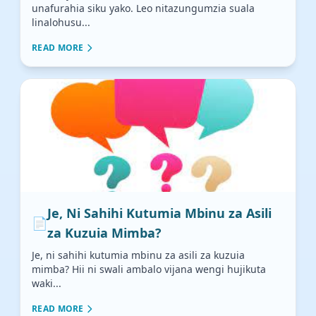
unafurahia siku yako. Leo nitazungumzia suala
linalohusu...
READ MORE
Je, Ni Sahihi Kutumia Mbinu za Asili
📄
za Kuzuia Mimba?
Je, ni sahihi kutumia mbinu za asili za kuzuia
mimba? Hii ni swali ambalo vijana wengi hujikuta
waki...
READ MORE