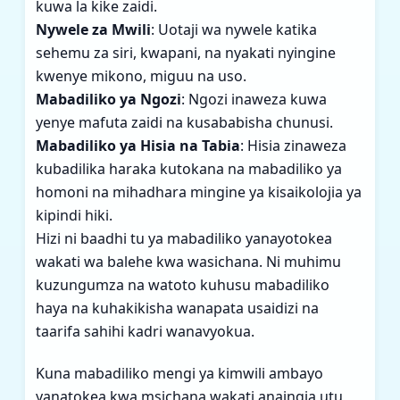
kuwa la kike zaidi.
Nywele za Mwili
: Uotaji wa nywele katika
sehemu za siri, kwapani, na nyakati nyingine
kwenye mikono, miguu na uso.
Mabadiliko ya Ngozi
: Ngozi inaweza kuwa
yenye mafuta zaidi na kusababisha chunusi.
Mabadiliko ya Hisia na Tabia
: Hisia zinaweza
kubadilika haraka kutokana na mabadiliko ya
homoni na mihadhara mingine ya kisaikolojia ya
kipindi hiki.
Hizi ni baadhi tu ya mabadiliko yanayotokea
wakati wa balehe kwa wasichana. Ni muhimu
kuzungumza na watoto kuhusu mabadiliko
haya na kuhakikisha wanapata usaidizi na
taarifa sahihi kadri wanavyokua.
Kuna mabadiliko mengi ya kimwili ambayo
yanatokea kwa msichana wakati anaingia utu