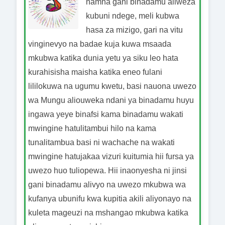
namna gani binadamu aliweza
kubuni ndege, meli kubwa
hasa za mizigo, gari na vitu
vinginevyo na badae kuja kuwa msaada
mkubwa katika dunia yetu ya siku leo hata
kurahisisha maisha katika eneo fulani
lililokuwa na ugumu kwetu, basi nauona uwezo
wa Mungu aliouweka ndani ya binadamu huyu
ingawa yeye binafsi kama binadamu wakati
mwingine hatulitambui hilo na kama
tunalitambua basi ni wachache na wakati
mwingine hatujakaa vizuri kuitumia hii fursa ya
uwezo huo tuliopewa. Hii inaonyesha ni jinsi
gani binadamu alivyo na uwezo mkubwa wa
kufanya ubunifu kwa kupitia akili aliyonayo na
kuleta mageuzi na mshangao mkubwa katika