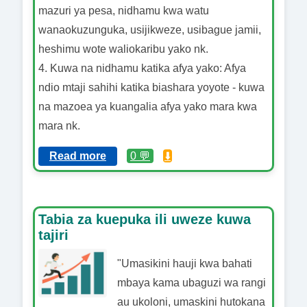
mazuri ya pesa, nidhamu kwa watu
wanaokuzunguka, usijikweze, usibague jamii,
heshimu wote waliokaribu yako nk.
4. Kuwa na nidhamu katika afya yako: Afya
ndio mtaji sahihi katika biashara yoyote - kuwa
na mazoea ya kuangalia afya yako mara kwa
mara nk.
Read more
0 💬
⬇️
Tabia za kuepuka ili uweze kuwa
tajiri
"Umasikini hauji kwa bahati
mbaya kama ubaguzi wa rangi
au ukoloni, umaskini hutokana