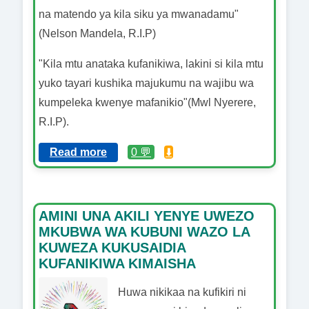
na matendo ya kila siku ya mwanadamu"
(Nelson Mandela, R.I.P)
"Kila mtu anataka kufanikiwa, lakini si kila mtu
yuko tayari kushika majukumu na wajibu wa
kumpeleka kwenye mafanikio"(Mwl Nyerere,
R.I.P).
Read more
0 💬
⬇️
AMINI UNA AKILI YENYE UWEZO
MKUBWA WA KUBUNI WAZO LA
KUWEZA KUKUSAIDIA
KUFANIKIWA KIMAISHA
Huwa nikikaa na kufikiri ni