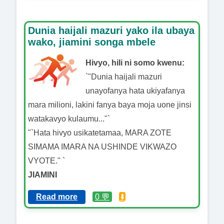
Dunia haijali mazuri yako ila ubaya
wako, jiamini songa mbele
Hivyo, hili ni somo kwenu:
`"Dunia haijali mazuri
unayofanya hata ukiyafanya
mara milioni, lakini fanya baya moja uone jinsi
watakavyo kulaumu..."`
"`Hata hivyo usikatetamaa, MARA ZOTE
SIMAMA IMARA NA USHINDE VIKWAZO
VYOTE." `
JIAMINI
Read more
0 💬
⬇️