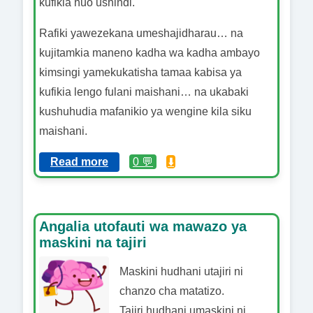
kufikia huo ushindi.
Rafiki yawezekana umeshajidharau… na
kujitamkia maneno kadha wa kadha ambayo
kimsingi yamekukatisha tamaa kabisa ya
kufikia lengo fulani maishani… na ukabaki
kushuhudia mafanikio ya wengine kila siku
maishani.
Read more
0 💬
⬇️
Angalia utofauti wa mawazo ya
maskini na tajiri
Maskini hudhani utajiri ni
chanzo cha matatizo.
Tajiri hudhani umaskini ni