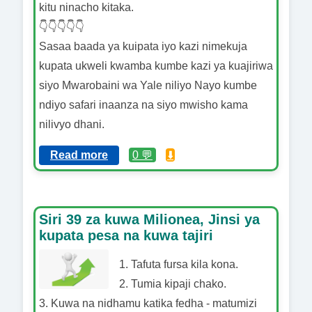
kitu ninacho kitaka.
👇👇👇👇👇
Sasaa baada ya kuipata iyo kazi nimekuja
kupata ukweli kwamba kumbe kazi ya kuajiriwa
siyo Mwarobaini wa Yale niliyo Nayo kumbe
ndiyo safari inaanza na siyo mwisho kama
nilivyo dhani.
Read more
0 💬
⬇️
Siri 39 za kuwa Milionea, Jinsi ya
kupata pesa na kuwa tajiri
1. Tafuta fursa kila kona.
2. Tumia kipaji chako.
3. Kuwa na nidhamu katika fedha - matumizi