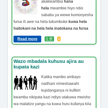
akakwambia
hana
hela
mwambie hiyo ndio
sababu ya wewe kumonyesha
fursa ili awe na hela tukumbuke
kuwa hela
haitokani na hela
hela inatokana na fursa
Read more
0 💬
⬇️
Wazo mbadala kuhusu ajira au
kupata kazi
Katika mambo ambayo
nadhani nimeshawahi
kujidanganya ni kufikiri
kwamba nikipata kazi ndiyo utakuwa mwisho
wa matatizo yangu na kuwa huru kufanya kila