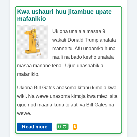
Kwa ushauri huu jitambue upate
mafanikio
Ukiona unalala masaa 9
wakati Donald Trump analala
manne tu. Afu unaamka huna
nauli na bado kesho unalala
masaa manane tena.. Ujue unashabikia
mafanikio.
Ukiona Bill Gates anasoma kitabu kimoja kwa
wiki. Na wewe unasoma kimoja kwa miezi sita
ujue nod maana kuna tofauti ya Bill Gates na
wewe.
Read more
0 💬
⬇️