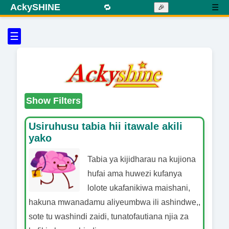
AckySHINE
🔁
☰
🎉
☰
Show Filters
Usiruhusu tabia hii itawale akili
yako
Tabia ya kijidharau na kujiona
hufai ama huwezi kufanya
lolote ukafanikiwa maishani,
hakuna mwanadamu aliyeumbwa ili ashindwe,,
sote tu washindi zaidi, tunatofautiana njia za