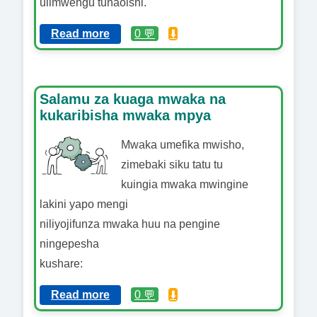
ulimwengu tunaoishi.
Read more
0 💬
⬇️
Salamu za kuaga mwaka na
kukaribisha mwaka mpya
Mwaka umefika mwisho,
zimebaki siku tatu tu
kuingia mwaka mwingine
lakini yapo mengi
niliyojifunza mwaka huu na pengine
ningepesha
kushare:
Read more
0 💬
⬇️