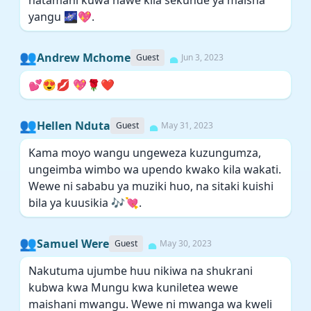
natamani kuwa nawe kila sekunde ya maisha
yangu 🌌💖.
👥
Andrew Mchome
Guest
Jun 3, 2023
💕😍💋 💖🌹❤️
👥
Hellen Nduta
Guest
May 31, 2023
Kama moyo wangu ungeweza kuzungumza,
ungeimba wimbo wa upendo kwako kila wakati.
Wewe ni sababu ya muziki huo, na sitaki kuishi
bila ya kuusikia 🎶💘.
👥
Samuel Were
Guest
May 30, 2023
Nakutuma ujumbe huu nikiwa na shukrani
kubwa kwa Mungu kwa kuniletea wewe
maishani mwangu. Wewe ni mwanga wa kweli