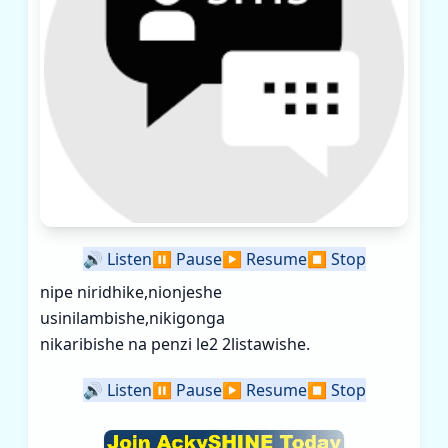
🔊
Listen
⏸️
Pause
▶️
Resume
⏹️
Stop
nipe niridhike,nionjeshe
usinilambishe,nikigonga
nikaribishe na penzi le2 2listawishe.
🔊
Listen
⏸️
Pause
▶️
Resume
⏹️
Stop