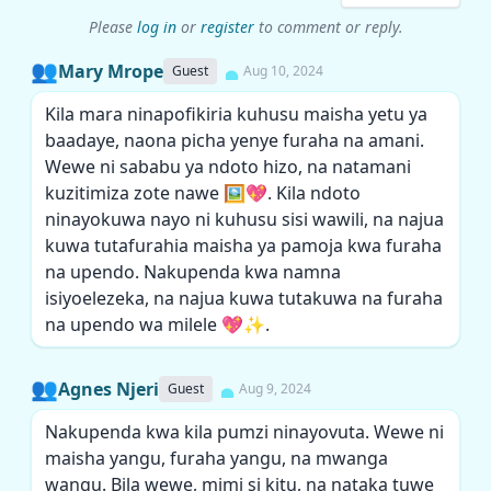
Please
log in
or
register
to comment or reply.
👥
Mary Mrope
Guest
Aug 10, 2024
Kila mara ninapofikiria kuhusu maisha yetu ya
baadaye, naona picha yenye furaha na amani.
Wewe ni sababu ya ndoto hizo, na natamani
kuzitimiza zote nawe 🖼️💖. Kila ndoto
ninayokuwa nayo ni kuhusu sisi wawili, na najua
kuwa tutafurahia maisha ya pamoja kwa furaha
na upendo. Nakupenda kwa namna
isiyoelezeka, na najua kuwa tutakuwa na furaha
na upendo wa milele 💖✨.
👥
Agnes Njeri
Guest
Aug 9, 2024
Nakupenda kwa kila pumzi ninayovuta. Wewe ni
maisha yangu, furaha yangu, na mwanga
wangu. Bila wewe, mimi si kitu, na nataka tuwe