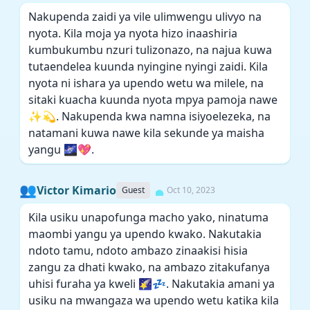
Nakupenda zaidi ya vile ulimwengu ulivyo na
nyota. Kila moja ya nyota hizo inaashiria
kumbukumbu nzuri tulizonazo, na najua kuwa
tutaendelea kuunda nyingine nyingi zaidi. Kila
nyota ni ishara ya upendo wetu wa milele, na
sitaki kuacha kuunda nyota mpya pamoja nawe
✨💫. Nakupenda kwa namna isiyoelezeka, na
natamani kuwa nawe kila sekunde ya maisha
yangu 🌌💖.
👥
Victor Kimario
Guest
Oct 10, 2023
Kila usiku unapofunga macho yako, ninatuma
maombi yangu ya upendo kwako. Nakutakia
ndoto tamu, ndoto ambazo zinaakisi hisia
zangu za dhati kwako, na ambazo zitakufanya
uhisi furaha ya kweli 🌠💤. Nakutakia amani ya
usiku na mwangaza wa upendo wetu katika kila