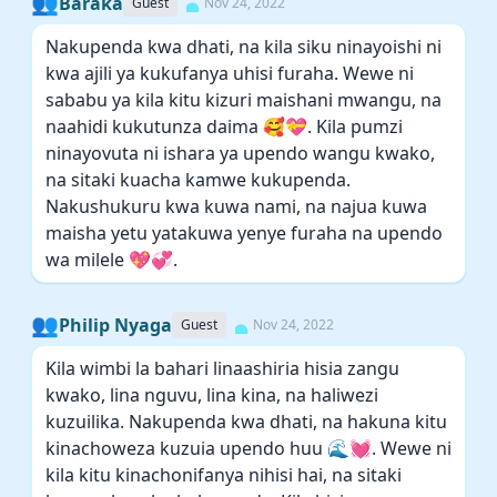
👥
Baraka
Guest
Nov 24, 2022
Nakupenda kwa dhati, na kila siku ninayoishi ni
kwa ajili ya kukufanya uhisi furaha. Wewe ni
sababu ya kila kitu kizuri maishani mwangu, na
naahidi kukutunza daima 🥰💝. Kila pumzi
ninayovuta ni ishara ya upendo wangu kwako,
na sitaki kuacha kamwe kukupenda.
Nakushukuru kwa kuwa nami, na najua kuwa
maisha yetu yatakuwa yenye furaha na upendo
wa milele 💖💞.
👥
Philip Nyaga
Guest
Nov 24, 2022
Kila wimbi la bahari linaashiria hisia zangu
kwako, lina nguvu, lina kina, na haliwezi
kuzuilika. Nakupenda kwa dhati, na hakuna kitu
kinachoweza kuzuia upendo huu 🌊💓. Wewe ni
kila kitu kinachonifanya nihisi hai, na sitaki