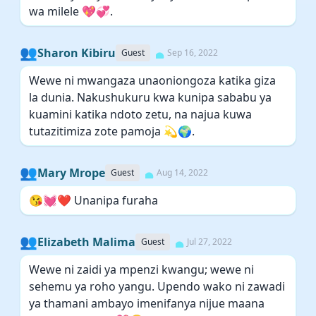
wa milele 💖💞.
👥
Sharon Kibiru
Guest
Sep 16, 2022
Wewe ni mwangaza unaoniongoza katika giza
la dunia. Nakushukuru kwa kunipa sababu ya
kuamini katika ndoto zetu, na najua kuwa
tutazitimiza zote pamoja 💫🌍.
👥
Mary Mrope
Guest
Aug 14, 2022
😘💓❤️ Unanipa furaha
👥
Elizabeth Malima
Guest
Jul 27, 2022
Wewe ni zaidi ya mpenzi kwangu; wewe ni
sehemu ya roho yangu. Upendo wako ni zawadi
ya thamani ambayo imenifanya nijue maana