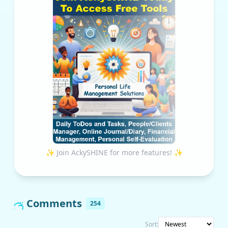
✨ Join AckySHINE for more features! ✨
Comments
254
Sort: