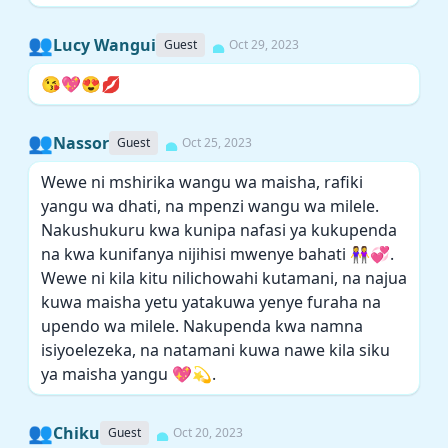
👥
Lucy Wangui
Guest
Oct 29, 2023
😘💖😍💋
👥
Nassor
Guest
Oct 25, 2023
Wewe ni mshirika wangu wa maisha, rafiki
yangu wa dhati, na mpenzi wangu wa milele.
Nakushukuru kwa kunipa nafasi ya kukupenda
na kwa kunifanya nijihisi mwenye bahati 👭💞.
Wewe ni kila kitu nilichowahi kutamani, na najua
kuwa maisha yetu yatakuwa yenye furaha na
upendo wa milele. Nakupenda kwa namna
isiyoelezeka, na natamani kuwa nawe kila siku
ya maisha yangu 💖💫.
👥
Chiku
Guest
Oct 20, 2023