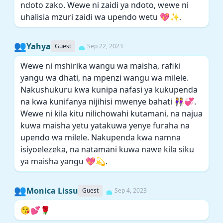
ndoto zako. Wewe ni zaidi ya ndoto, wewe ni
uhalisia mzuri zaidi wa upendo wetu 💖✨.
👥
Yahya
Guest
Sep 22, 2023
Wewe ni mshirika wangu wa maisha, rafiki
yangu wa dhati, na mpenzi wangu wa milele.
Nakushukuru kwa kunipa nafasi ya kukupenda
na kwa kunifanya nijihisi mwenye bahati 👭💞.
Wewe ni kila kitu nilichowahi kutamani, na najua
kuwa maisha yetu yatakuwa yenye furaha na
upendo wa milele. Nakupenda kwa namna
isiyoelezeka, na natamani kuwa nawe kila siku
ya maisha yangu 💖💫.
👥
Monica Lissu
Guest
Sep 4, 2023
😘💕🌹