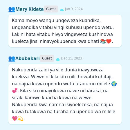
👥
Mary Kidata
Guest
Jan 9, 2024
Kama moyo wangu ungeweza kuandika,
ungeandika vitabu vingi kuhusu upendo wetu.
Lakini hata vitabu hivyo vingeweza kushindwa
kueleza jinsi ninavyokupenda kwa dhati 📚❤️.
👥
Abubakari
Guest
Dec 25, 2023
Nakupenda zaidi ya vile dunia inavyoweza
kueleza. Wewe ni kila kitu nilichowahi kuhitaji,
na najua kuwa upendo wetu utadumu milele 🌍
💞. Kila siku ninayokuwa nawe ni baraka, na
sitaki kamwe kuacha kuwa na wewe.
Nakupenda kwa namna isiyoelezeka, na najua
kuwa tutakuwa na furaha na upendo wa milele
💖💫.