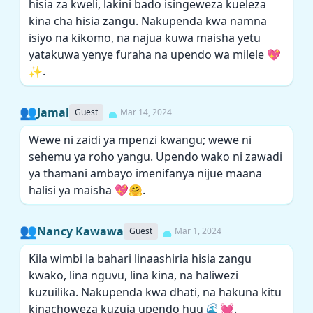
hisia za kweli, lakini bado isingeweza kueleza
kina cha hisia zangu. Nakupenda kwa namna
isiyo na kikomo, na najua kuwa maisha yetu
yatakuwa yenye furaha na upendo wa milele 💖
✨.
👥
Jamal
Guest
Mar 14, 2024
Wewe ni zaidi ya mpenzi kwangu; wewe ni
sehemu ya roho yangu. Upendo wako ni zawadi
ya thamani ambayo imenifanya nijue maana
halisi ya maisha 💖🤗.
👥
Nancy Kawawa
Guest
Mar 1, 2024
Kila wimbi la bahari linaashiria hisia zangu
kwako, lina nguvu, lina kina, na haliwezi
kuzuilika. Nakupenda kwa dhati, na hakuna kitu
kinachoweza kuzuia upendo huu 🌊💓.