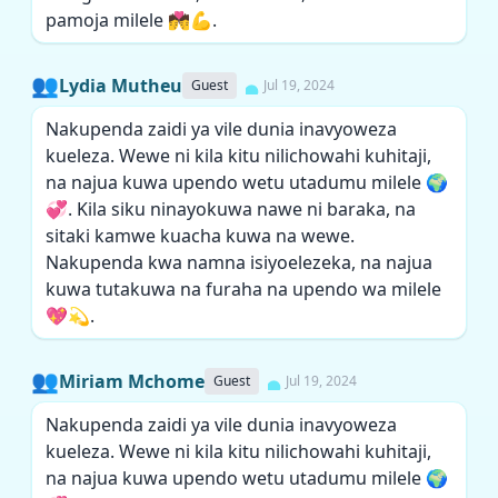
pamoja milele 💏💪.
👥
Lydia Mutheu
Guest
Jul 19, 2024
Nakupenda zaidi ya vile dunia inavyoweza
kueleza. Wewe ni kila kitu nilichowahi kuhitaji,
na najua kuwa upendo wetu utadumu milele 🌍
💞. Kila siku ninayokuwa nawe ni baraka, na
sitaki kamwe kuacha kuwa na wewe.
Nakupenda kwa namna isiyoelezeka, na najua
kuwa tutakuwa na furaha na upendo wa milele
💖💫.
👥
Miriam Mchome
Guest
Jul 19, 2024
Nakupenda zaidi ya vile dunia inavyoweza
kueleza. Wewe ni kila kitu nilichowahi kuhitaji,
na najua kuwa upendo wetu utadumu milele 🌍