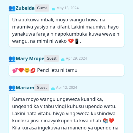
👥
Zubeida
Guest
May 13, 2024
Unapokuwa mbali, moyo wangu huwa na
maumivu yasiyo na kifani. Lakini maumivu hayo
yanakuwa faraja ninapokumbuka kuwa wewe ni
wangu, na mimi ni wako 💔📱.
👥
Mary Mrope
Guest
Apr 29, 2024
💕❤️😊💋 Penzi letu ni tamu
👥
Mariam
Guest
Apr 12, 2024
Kama moyo wangu ungeweza kuandika,
ungeandika vitabu vingi kuhusu upendo wetu.
Lakini hata vitabu hivyo vingeweza kushindwa
kueleza jinsi ninavyokupenda kwa dhati 📚❤️.
Kila kurasa ingekuwa na maneno ya upendo na