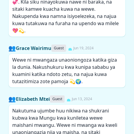
💞. Kila siku ninayokuwa nawe ni baraka, na
sitaki kamwe kuacha kuwa na wewe.
Nakupenda kwa namna isiyoelezeka, na najua
kuwa tutakuwa na furaha na upendo wa milele
💖💫.
👥
Grace Wairimu
Guest
Jun 19, 2024
Wewe ni mwangaza unaoniongoza katika giza
la dunia. Nakushukuru kwa kunipa sababu ya
kuamini katika ndoto zetu, na najua kuwa
tutazitimiza zote pamoja 💫🌍.
👥
Elizabeth Mtei
Guest
Jun 13, 2024
Nakutuma ujumbe huu nikiwa na shukrani
kubwa kwa Mungu kwa kuniletea wewe
maishani mwangu. Wewe ni mwanga wa kweli
unaoniangazia njia ya maisha, na sitaki