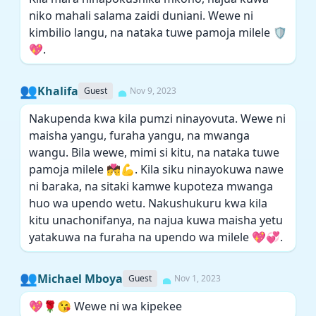
niko mahali salama zaidi duniani. Wewe ni
kimbilio langu, na nataka tuwe pamoja milele 🛡️
💖.
👥
Khalifa
Guest
Nov 9, 2023
Nakupenda kwa kila pumzi ninayovuta. Wewe ni
maisha yangu, furaha yangu, na mwanga
wangu. Bila wewe, mimi si kitu, na nataka tuwe
pamoja milele 💏💪. Kila siku ninayokuwa nawe
ni baraka, na sitaki kamwe kupoteza mwanga
huo wa upendo wetu. Nakushukuru kwa kila
kitu unachonifanya, na najua kuwa maisha yetu
yatakuwa na furaha na upendo wa milele 💖💞.
👥
Michael Mboya
Guest
Nov 1, 2023
💖🌹😘 Wewe ni wa kipekee