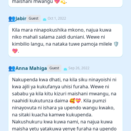
maishani mwangu 💖💫.
👥
Jabir
Guest
Oct 1, 2022
Kila mara ninapokushika mkono, najua kuwa
niko mahali salama zaidi duniani. Wewe ni
kimbilio langu, na nataka tuwe pamoja milele 🛡️
💖.
👥
Anna Mahiga
Guest
Sep 26, 2022
Nakupenda kwa dhati, na kila siku ninayoishi ni
kwa ajili ya kukufanya uhisi furaha. Wewe ni
sababu ya kila kitu kizuri maishani mwangu, na
naahidi kukutunza daima 🥰💝. Kila pumzi
ninayovuta ni ishara ya upendo wangu kwako,
na sitaki kuacha kamwe kukupenda.
Nakushukuru kwa kuwa nami, na najua kuwa
maisha yetu yatakuwa yenye furaha na upendo