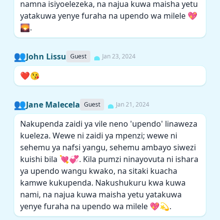
namna isiyoelezeka, na najua kuwa maisha yetu
yatakuwa yenye furaha na upendo wa milele 💖
🌄.
👥
John Lissu
Guest
Jan 23, 2024
❤️😘
👥
Jane Malecela
Guest
Jan 21, 2024
Nakupenda zaidi ya vile neno 'upendo' linaweza
kueleza. Wewe ni zaidi ya mpenzi; wewe ni
sehemu ya nafsi yangu, sehemu ambayo siwezi
kuishi bila 💘💞. Kila pumzi ninayovuta ni ishara
ya upendo wangu kwako, na sitaki kuacha
kamwe kukupenda. Nakushukuru kwa kuwa
nami, na najua kuwa maisha yetu yatakuwa
yenye furaha na upendo wa milele 💖💫.