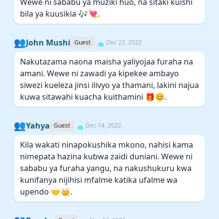
Wewe ni sababu ya muziki huo, na sitaki kuishi
bila ya kuusikia 🎶💘.
👥
John Mushi
Guest
Dec 22, 2022
Nakutazama naona maisha yaliyojaa furaha na
amani. Wewe ni zawadi ya kipekee ambayo
siwezi kueleza jinsi ilivyo ya thamani, lakini najua
kuwa sitawahi kuacha kuithamini 🎁😊.
👥
Yahya
Guest
Dec 14, 2022
Kila wakati ninapokushika mkono, nahisi kama
nimepata hazina kubwa zaidi duniani. Wewe ni
sababu ya furaha yangu, na nakushukuru kwa
kunifanya nijihisi mfalme katika ufalme wa
upendo 🤝👑.