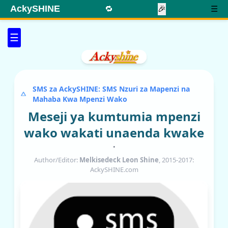
AckySHINE
🔁
🎉
☰
☰
SMS za AckySHINE: SMS Nzuri za Mapenzi na
Mahaba Kwa Mpenzi Wako
Meseji ya kumtumia mpenzi
wako wakati unaenda kwake
•
Author/Editor:
Melkisedeck Leon Shine
, 2015-2017:
AckySHINE.com