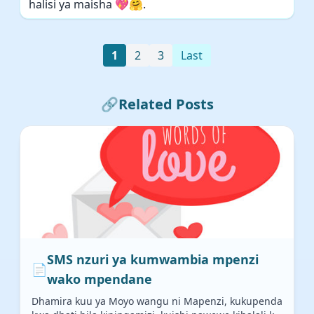
halisi ya maisha 💖🤗.
1
2
3
Last
🔗
Related Posts
SMS nzuri ya kumwambia mpenzi
📄
wako mpendane
Dhamira kuu ya Moyo wangu ni Mapenzi, kukupenda