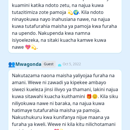
kuamini katika ndoto zetu, na najua kuwa
tutazitimiza zote pamoja 💫🌍. Kila ndoto
ninayokuwa nayo inahusiana nawe, na najua
kuwa tutafurahia maisha ya pamoja kwa furaha
na upendo. Nakupenda kwa namna
isiyoelezeka, na sitaki kuacha kamwe kuwa
nawe 💖💫.
👥
Mwagonda
Guest
Oct 5, 2022
Nakutazama naona maisha yaliyojaa furaha na
amani. Wewe ni zawadi ya kipekee ambayo
siwezi kueleza jinsi ilivyo ya thamani, lakini najua
kuwa sitawahi kuacha kuithamini 🎁😊. Kila siku
niliyokuwa nawe ni baraka, na najua kuwa
hatimaye tutafurahia maisha ya pamoja.
Nakushukuru kwa kunifanya nijue maana ya
furaha ya kweli. Wewe ni kila kitu nilichotamani