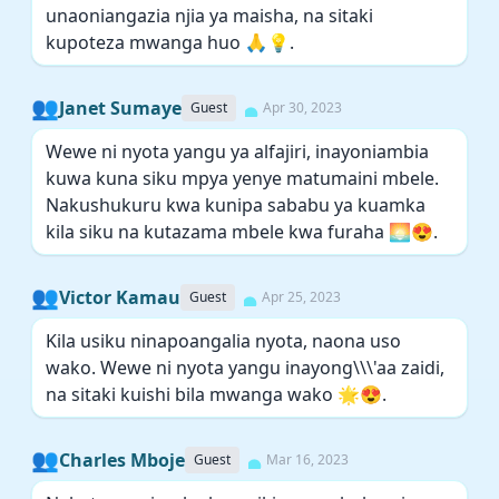
unaoniangazia njia ya maisha, na sitaki
kupoteza mwanga huo 🙏💡.
👥
Janet Sumaye
Guest
Apr 30, 2023
Wewe ni nyota yangu ya alfajiri, inayoniambia
kuwa kuna siku mpya yenye matumaini mbele.
Nakushukuru kwa kunipa sababu ya kuamka
kila siku na kutazama mbele kwa furaha 🌅😍.
👥
Victor Kamau
Guest
Apr 25, 2023
Kila usiku ninapoangalia nyota, naona uso
wako. Wewe ni nyota yangu inayong\\\'aa zaidi,
na sitaki kuishi bila mwanga wako 🌟😍.
👥
Charles Mboje
Guest
Mar 16, 2023