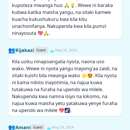
kupoteza mwanga huo 🙏💡. Wewe ni baraka
kubwa katika maisha yangu, na sitaki kamwe
kuacha kukushukuru kwa kila kitu
unachonifanya. Nakupenda kwa kila pumzi
ninayovuta 💖🙏.
👥
Kijakazi
Guest
May 30, 2024
Kila usiku ninapoangalia nyota, naona uso
wako. Wewe ni nyota yangu inayong'aa zaidi, na
sitaki kuishi bila mwanga wako 🌟😍. Kila nyota
ni kama ndoto inayotimia, na najua kuwa
tutakuwa na furaha na upendo wa milele.
Nakupenda kwa namna isiyo na kikomo, na
najua kuwa maisha yetu yatakuwa yenye furaha
na upendo wa milele 💖🌠.
👥
Amani
Guest
May 29, 2024