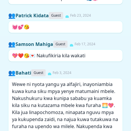
👥
Patrick Kidata
Guest
Feb 23, 2024
💓💕😘
👥
Samson Mahiga
Guest
Feb 17, 2024
💖❤️😘💌 Nakufikiria kila wakati
👥
Bahati
Guest
Feb 3, 2024
Wewe ni nyota yangu ya alfajiri, inayoniambia
kuwa kuna siku mpya yenye matumaini mbele.
Nakushukuru kwa kunipa sababu ya kuamka
kila siku na kutazama mbele kwa furaha 🌅💖.
Kila jua linapochomoza, ninapata nguvu mpya
ya kukupenda zaidi, na najua kuwa tutakuwa na
furaha na upendo wa milele. Nakupenda kwa