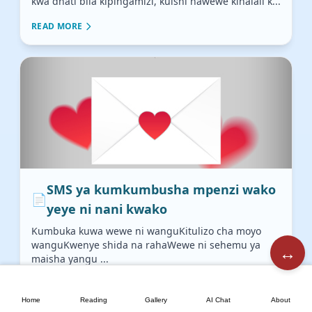
kwa dhati bila kipingamizi, kuishi nawewe kihalali k...
READ MORE
SMS ya kumkumbusha mpenzi wako
📄
yeye ni nani kwako
Kumbuka kuwa wewe ni wanguKitulizo cha moyo
wanguKwenye shida na rahaWewe ni sehemu ya
↔️
maisha yangu ...
🏠
📖
🖼️
💬
📘
READ MORE
Home
Reading
Gallery
AI Chat
About