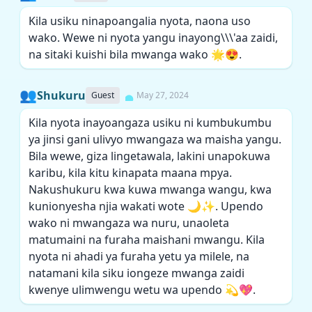
Kila usiku ninapoangalia nyota, naona uso
wako. Wewe ni nyota yangu inayong\\\'aa zaidi,
na sitaki kuishi bila mwanga wako 🌟😍.
👥
Shukuru
Guest
May 27, 2024
Kila nyota inayoangaza usiku ni kumbukumbu
ya jinsi gani ulivyo mwangaza wa maisha yangu.
Bila wewe, giza lingetawala, lakini unapokuwa
karibu, kila kitu kinapata maana mpya.
Nakushukuru kwa kuwa mwanga wangu, kwa
kunionyesha njia wakati wote 🌙✨. Upendo
wako ni mwangaza wa nuru, unaoleta
matumaini na furaha maishani mwangu. Kila
nyota ni ahadi ya furaha yetu ya milele, na
natamani kila siku iongeze mwanga zaidi
kwenye ulimwengu wetu wa upendo 💫💖.