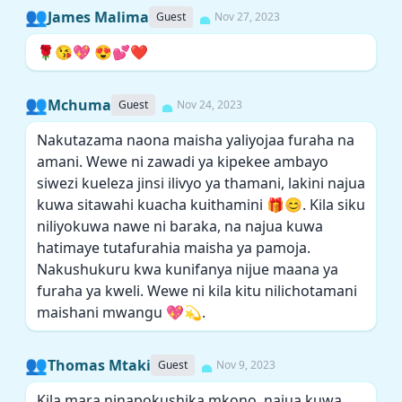
👥
James Malima
Guest
Nov 27, 2023
🌹😘💖 😍💕❤️
👥
Mchuma
Guest
Nov 24, 2023
Nakutazama naona maisha yaliyojaa furaha na
amani. Wewe ni zawadi ya kipekee ambayo
siwezi kueleza jinsi ilivyo ya thamani, lakini najua
kuwa sitawahi kuacha kuithamini 🎁😊. Kila siku
niliyokuwa nawe ni baraka, na najua kuwa
hatimaye tutafurahia maisha ya pamoja.
Nakushukuru kwa kunifanya nijue maana ya
furaha ya kweli. Wewe ni kila kitu nilichotamani
maishani mwangu 💖💫.
👥
Thomas Mtaki
Guest
Nov 9, 2023
Kila mara ninapokushika mkono, najua kuwa