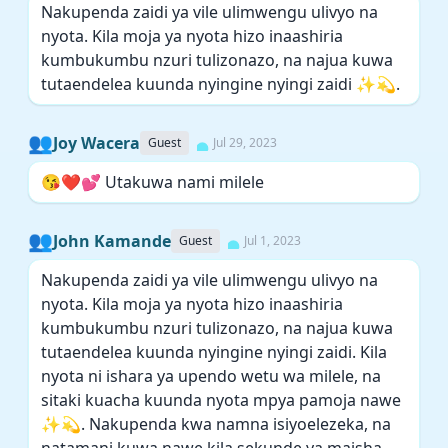
Nakupenda zaidi ya vile ulimwengu ulivyo na
nyota. Kila moja ya nyota hizo inaashiria
kumbukumbu nzuri tulizonazo, na najua kuwa
tutaendelea kuunda nyingine nyingi zaidi ✨💫.
👥
Joy Wacera
Guest
Jul 29, 2023
😘❤️💕 Utakuwa nami milele
👥
John Kamande
Guest
Jul 1, 2023
Nakupenda zaidi ya vile ulimwengu ulivyo na
nyota. Kila moja ya nyota hizo inaashiria
kumbukumbu nzuri tulizonazo, na najua kuwa
tutaendelea kuunda nyingine nyingi zaidi. Kila
nyota ni ishara ya upendo wetu wa milele, na
sitaki kuacha kuunda nyota mpya pamoja nawe
✨💫. Nakupenda kwa namna isiyoelezeka, na