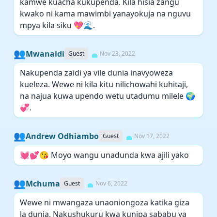
kamwe kuacha kukupenda. Kila hisia zangu
kwako ni kama mawimbi yanayokuja na nguvu
mpya kila siku 💖🌊.
👥
Mwanaidi
Guest
Nov 23, 2022
Nakupenda zaidi ya vile dunia inavyoweza
kueleza. Wewe ni kila kitu nilichowahi kuhitaji,
na najua kuwa upendo wetu utadumu milele 🌍
💞.
👥
Andrew Odhiambo
Guest
Nov 17, 2022
💓💕😘 Moyo wangu unadunda kwa ajili yako
👥
Mchuma
Guest
Nov 6, 2022
Wewe ni mwangaza unaoniongoza katika giza
la dunia. Nakushukuru kwa kunipa sababu ya