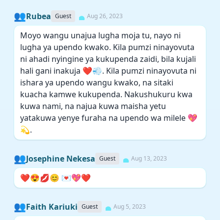
👥
Rubea
Guest
Aug 26, 2023
Moyo wangu unajua lugha moja tu, nayo ni
lugha ya upendo kwako. Kila pumzi ninayovuta
ni ahadi nyingine ya kukupenda zaidi, bila kujali
hali gani inakuja ❤️💨. Kila pumzi ninayovuta ni
ishara ya upendo wangu kwako, na sitaki
kuacha kamwe kukupenda. Nakushukuru kwa
kuwa nami, na najua kuwa maisha yetu
yatakuwa yenye furaha na upendo wa milele 💖
💫.
👥
Josephine Nekesa
Guest
Aug 13, 2023
❤️😍💋😊 💌💖❤️
👥
Faith Kariuki
Guest
Aug 5, 2023