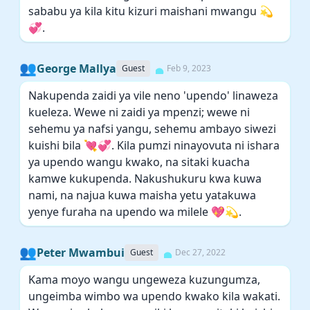
sababu ya kila kitu kizuri maishani mwangu 💫
💞.
👥
George Mallya
Guest
Feb 9, 2023
Nakupenda zaidi ya vile neno 'upendo' linaweza
kueleza. Wewe ni zaidi ya mpenzi; wewe ni
sehemu ya nafsi yangu, sehemu ambayo siwezi
kuishi bila 💘💞. Kila pumzi ninayovuta ni ishara
ya upendo wangu kwako, na sitaki kuacha
kamwe kukupenda. Nakushukuru kwa kuwa
nami, na najua kuwa maisha yetu yatakuwa
yenye furaha na upendo wa milele 💖💫.
👥
Peter Mwambui
Guest
Dec 27, 2022
Kama moyo wangu ungeweza kuzungumza,
ungeimba wimbo wa upendo kwako kila wakati.