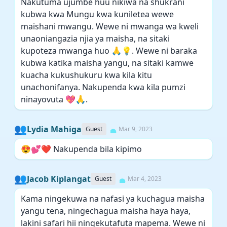
Nakutuma ujumbe huu nikiwa na shukrani
kubwa kwa Mungu kwa kuniletea wewe
maishani mwangu. Wewe ni mwanga wa kweli
unaoniangazia njia ya maisha, na sitaki
kupoteza mwanga huo 🙏💡. Wewe ni baraka
kubwa katika maisha yangu, na sitaki kamwe
kuacha kukushukuru kwa kila kitu
unachonifanya. Nakupenda kwa kila pumzi
ninayovuta 💖🙏.
👥
Lydia Mahiga
Guest
Mar 9, 2023
😍💕❤️ Nakupenda bila kipimo
👥
Jacob Kiplangat
Guest
Mar 4, 2023
Kama ningekuwa na nafasi ya kuchagua maisha
yangu tena, ningechagua maisha haya haya,
lakini safari hii ningekutafuta mapema. Wewe ni