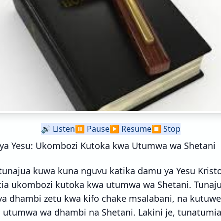
🔊
Listen
⏸️
Pause
▶️
Resume
⏹️
Stop
ya Yesu: Ukombozi Kutoka kwa Utumwa wa Shetani
tunajua kuwa kuna nguvu katika damu ya Yesu Kristo
tia ukombozi kutoka kwa utumwa wa Shetani. Tunaj
 ya dhambi zetu kwa kifo chake msalabani, na kutuw
 utumwa wa dhambi na Shetani. Lakini je, tunatumia