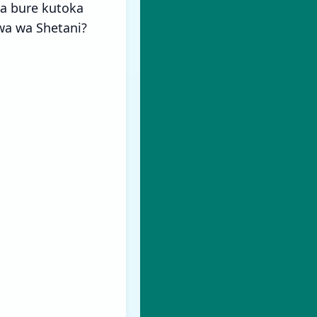
ya bure kutoka
wa wa Shetani?