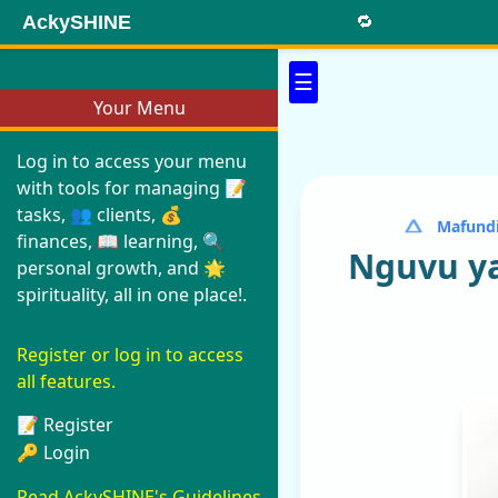
AckySHINE
🔁
☰
Your Menu
Log in to access your menu
with tools for managing 📝
tasks, 👥 clients, 💰
Mafundi
finances, 📖 learning, 🔍
Nguvu y
personal growth, and 🌟
spirituality, all in one place!.
Register or log in to access
all features.
📝 Register
🔑 Login
Read AckySHINE's Guidelines