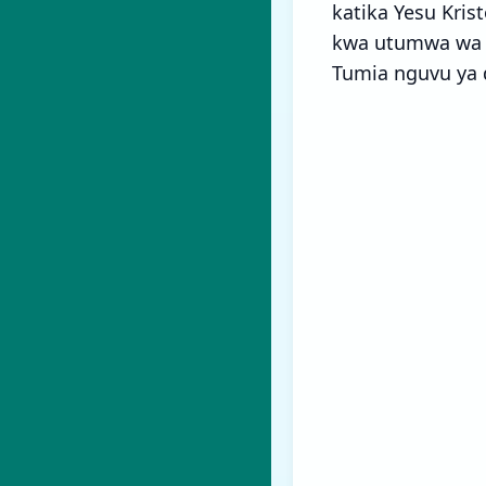
katika Yesu Kris
kwa utumwa wa S
Tumia nguvu ya d