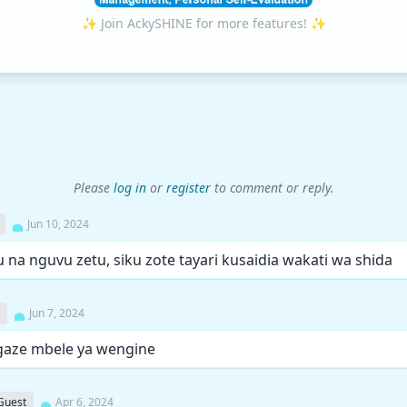
✨ Join AckySHINE for more features! ✨
Please
log in
or
register
to comment or reply.
Jun 10, 2024
u na nguvu zetu, siku zote tayari kusaidia wakati wa shida
Jun 7, 2024
gaze mbele ya wengine
Guest
Apr 6, 2024