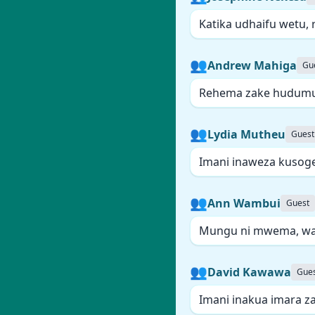
Katika udhaifu wetu
👥
Andrew Mahiga
Gu
Rehema zake hudumu
👥
Lydia Mutheu
Guest
Imani inaweza kusog
👥
Ann Wambui
Guest
Mungu ni mwema, wak
👥
David Kawawa
Gue
Imani inakua imara za