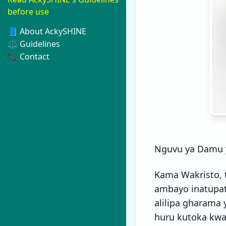
before use
📘 About AckySHINE
⚖️ Guidelines
📞 Contact
Nguvu ya Damu 
Kama Wakristo, 
ambayo inatupa
alilipa gharama
huru kutoka kwa