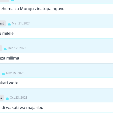
, rehema za Mungu zinatupa nguvu
est
Mar 21, 2024
 milele
Dec 12, 2023
eza milima
Nov 15, 2023
ati wote!
st
Oct 23, 2023
idi wakati wa majaribu