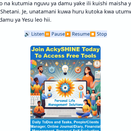
to na kutumia nguvu ya damu yake ili kuishi maisha 
hetani. Je, unatamani kuwa huru kutoka kwa utum
amu ya Yesu leo hii.
🔊
Listen
⏸️
Pause
▶️
Resume
⏹️
Stop