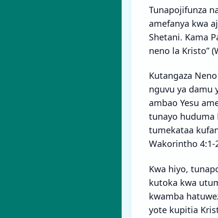
Tunapojifunza n
amefanya kwa aj
Shetani. Kama Pa
neno la Kristo” 
Kutangaza Neno
nguvu ya damu y
ambao Yesu amet
tunayo huduma h
tumekataa kufan
Wakorintho 4:1-2
Kwa hiyo, tunap
kutoka kwa utum
kwamba hatuwezi
yote kupitia Kri