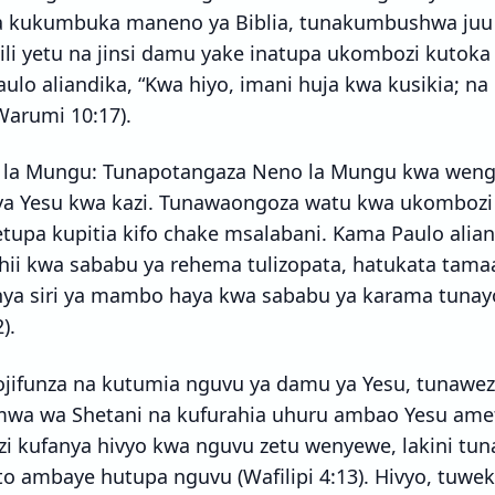
a kukumbuka maneno ya Biblia, tunakumbushwa juu y
ili yetu na jinsi damu yake inatupa ukombozi kuto
ulo aliandika, “Kwa hiyo, imani huja kwa kusikia; na
(Warumi 10:17).
 la Mungu: Tunapotangaza Neno la Mungu kwa weng
a Yesu kwa kazi. Tunawaongoza watu kwa ukombozi
upa kupitia kifo chake msalabani. Kama Paulo alian
ii kwa sababu ya rehema tulizopata, hatukata tamaa
ya siri ya mambo haya kwa sababu ya karama tunay
).
ojifunza na kutumia nguvu ya damu ya Yesu, tunawe
wa wa Shetani na kufurahia uhuru ambao Yesu ame
 kufanya hivyo kwa nguvu zetu wenyewe, lakini tu
sto ambaye hutupa nguvu (Wafilipi 4:13). Hivyo, tuwe