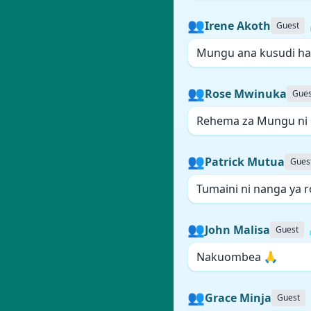
👥
Irene Akoth
Guest
Mungu ana kusudi ha
👥
Rose Mwinuka
Gues
Rehema za Mungu ni 
👥
Patrick Mutua
Gues
Tumaini ni nanga ya 
👥
John Malisa
Guest
Nakuombea 🙏
👥
Grace Minja
Guest