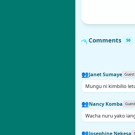
Comments
50
👥
Janet Sumaye
Guest
Mungu ni kimbilio let
👥
Nancy Komba
Guest
Wacha nuru yako ian
👥
Josephine Nekesa