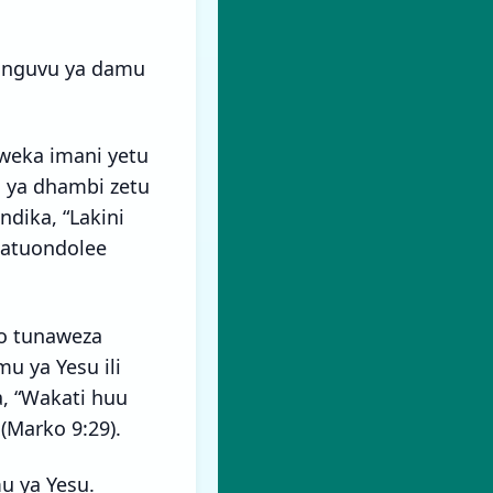
 nguvu ya damu
aweka imani yetu
 ya dhambi zetu
dika, “Lakini
 atuondolee
yo tunaweza
 ya Yesu ili
, “Wakati huu
(Marko 9:29).
u ya Yesu.