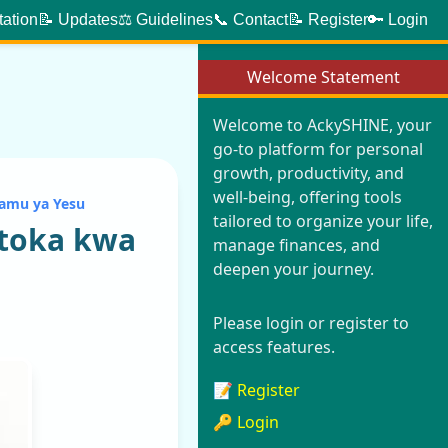
tation
📝 Updates
⚖️ Guidelines
📞 Contact
📝 Register
🔑 Login
Welcome Statement
Welcome to AckySHINE, your
go-to platform for personal
growth, productivity, and
well-being, offering tools
amu ya Yesu
tailored to organize your life,
toka kwa
manage finances, and
deepen your journey.
Please login or register to
access features.
📝 Register
🔑 Login