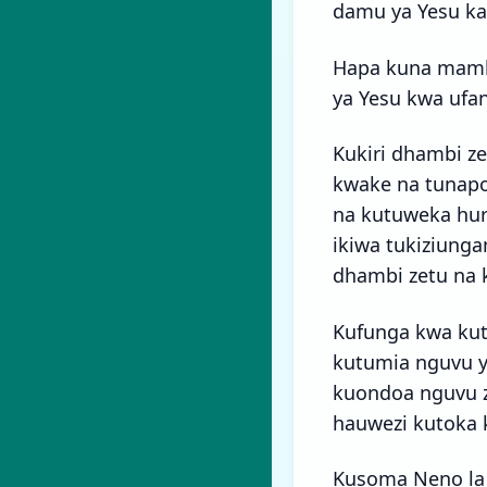
damu ya Yesu kat
Hapa kuna mamb
ya Yesu kwa ufan
Kukiri dhambi z
kwake na tunap
na kutuweka hur
ikiwa tukiziung
dhambi zetu na k
Kufunga kwa kut
kutumia nguvu y
kuondoa nguvu z
hauwezi kutoka k
Kusoma Neno la 