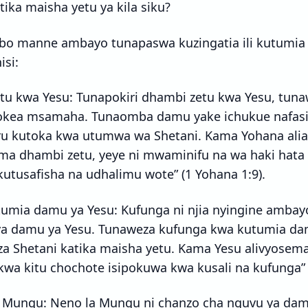
ika maisha yetu ya kila siku?
o manne ambayo tunapaswa kuzingatia ili kutumia
isi:
etu kwa Yesu: Tunapokiri dhambi zetu kwa Yesu, tun
okea msamaha. Tunaomba damu yake ichukue nafasi
u kutoka kwa utumwa wa Shetani. Kama Yohana alian
ama dhambi zetu, yeye ni mwaminifu na wa haki hata
utusafisha na udhalimu wote” (1 Yohana 1:9).
umia damu ya Yesu: Kufunga ni njia nyingine amba
a damu ya Yesu. Tunaweza kufunga kwa kutumia damu
a Shetani katika maisha yetu. Kama Yesu alivyosema
wa kitu chochote isipokuwa kwa kusali na kufunga” 
Mungu: Neno la Mungu ni chanzo cha nguvu ya dam