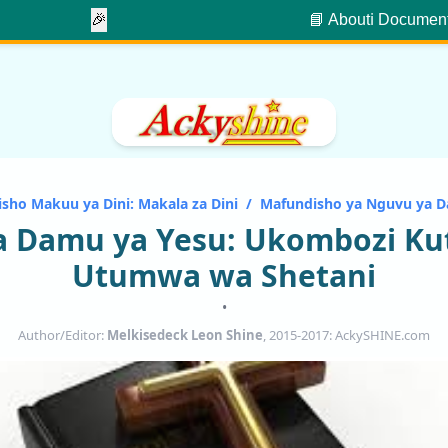
🎉
📘 About
ℹ️ Documen
sho Makuu ya Dini: Makala za Dini
/
Mafundisho ya Nguvu ya D
a Damu ya Yesu: Ukombozi Ku
Utumwa wa Shetani
•
Author/Editor:
Melkisedeck Leon Shine
, 2015-2017: AckySHINE.com