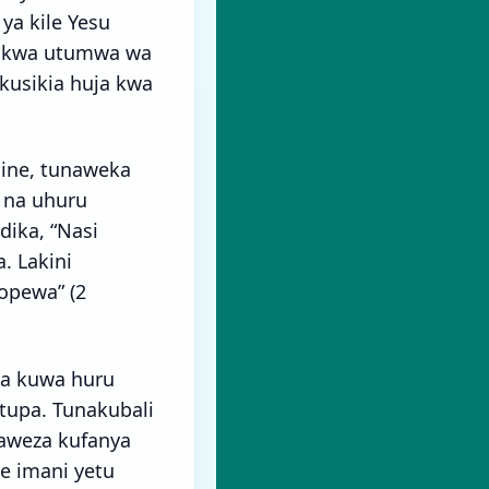
a kile Yesu
ka kwa utumwa wa
 kusikia huja kwa
ine, tunaweka
 na uhuru
dika, “Nasi
. Lakini
opewa” (2
za kuwa huru
tupa. Tunakubali
naweza kufanya
ke imani yetu