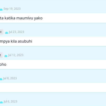
Sep 19, 2023
ta katika maumivu yako
t
Jul 23, 2023
mpya kila asubuhi
t
Jul 12, 2023
roho
Jul 8, 2023
Jul 6, 2023