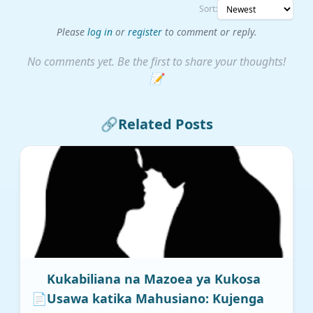
Sort:
Please
log in
or
register
to comment or reply.
No comments yet. Be the first to share your thoughts!
📝
🔗
Related Posts
Kukabiliana na Mazoea ya Kukosa
📄
Usawa katika Mahusiano: Kujenga