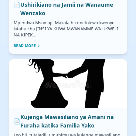
📄
Ushirikiano na Jamii na Wanaume
Wenzako
Mpendwa Msomaji, Makala hii imetolewa kwenye
kitabu cha JINSI YA KUWA MWANAMME WA UKWELI
NA KIPEK...
READ MORE
Kujenga Mawasiliano ya Amani na
📄
Furaha katika Familia Yako
Leo hii, tutajadili umuhimu wa kujenga mawasiliano