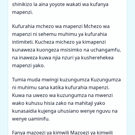
shinikizo la aina yoyote wakati wa kufanya
mapenzi.
Kufurahia mchezo wa mapenzi Mchezo wa
mapenzi ni sehemu muhimu ya kufurahia
intimiteti. Kucheza michezo ya kimapenzi
kunaweza kuongeza msisimko na uchangamfu,
na inaweza kuwa njia nzuri ya kusherehekea
mapenzi yako.
Tumia muda mwingi kuzungumza Kuzungumza
ni muhimu sana katika kufurahia mapenzi.
Kuwa na uwezo wa kuzungumza na mwenzi
wako kuhusu hisia zako na mahitaji yako
kunasaidia kujenga uhusiano wenye nguvu na
wenye uaminifu.
Fanya mazoezi ya kimwili Mazoezi ya kimwili