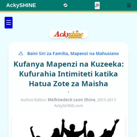
AckySHINE
🔁
🎉
☰
☰
Baini Siri za Familia, Mapenzi na Mahusiano
Kufanya Mapenzi na Kuzeeka:
Kufurahia Intimiteti katika
Hatua Zote za Maisha
•
Author/Editor:
Melkisedeck Leon Shine
, 2015-2017:
AckySHINE.com