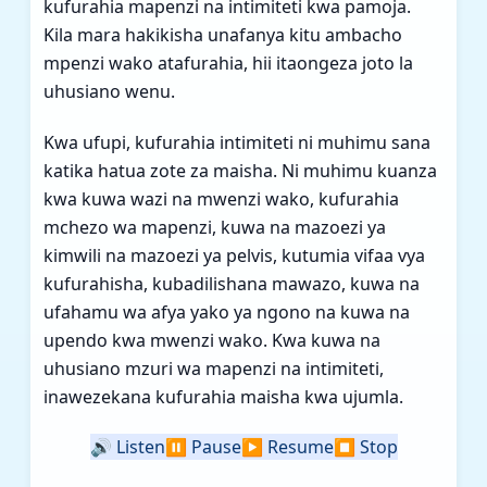
kufurahia mapenzi na intimiteti kwa pamoja.
Kila mara hakikisha unafanya kitu ambacho
mpenzi wako atafurahia, hii itaongeza joto la
uhusiano wenu.
Kwa ufupi, kufurahia intimiteti ni muhimu sana
katika hatua zote za maisha. Ni muhimu kuanza
kwa kuwa wazi na mwenzi wako, kufurahia
mchezo wa mapenzi, kuwa na mazoezi ya
kimwili na mazoezi ya pelvis, kutumia vifaa vya
kufurahisha, kubadilishana mawazo, kuwa na
ufahamu wa afya yako ya ngono na kuwa na
upendo kwa mwenzi wako. Kwa kuwa na
uhusiano mzuri wa mapenzi na intimiteti,
inawezekana kufurahia maisha kwa ujumla.
🔊
Listen
⏸️
Pause
▶️
Resume
⏹️
Stop