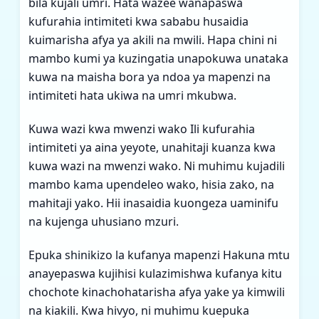
bila kujali umri. Hata wazee wanapaswa
kufurahia intimiteti kwa sababu husaidia
kuimarisha afya ya akili na mwili. Hapa chini ni
mambo kumi ya kuzingatia unapokuwa unataka
kuwa na maisha bora ya ndoa ya mapenzi na
intimiteti hata ukiwa na umri mkubwa.
Kuwa wazi kwa mwenzi wako Ili kufurahia
intimiteti ya aina yeyote, unahitaji kuanza kwa
kuwa wazi na mwenzi wako. Ni muhimu kujadili
mambo kama upendeleo wako, hisia zako, na
mahitaji yako. Hii inasaidia kuongeza uaminifu
na kujenga uhusiano mzuri.
Epuka shinikizo la kufanya mapenzi Hakuna mtu
anayepaswa kujihisi kulazimishwa kufanya kitu
chochote kinachohatarisha afya yake ya kimwili
na kiakili. Kwa hivyo, ni muhimu kuepuka