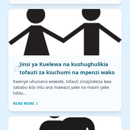
Jinsi ya Kuelewa na kushughulikia
📄
tofauti za kiuchumi na mpenzi wako
Kwenye uhusiano wowote, tofauti zinajitokeza kwa
sababu kila mtu ana mawazo yake na maoni yake
tofau...
READ MORE