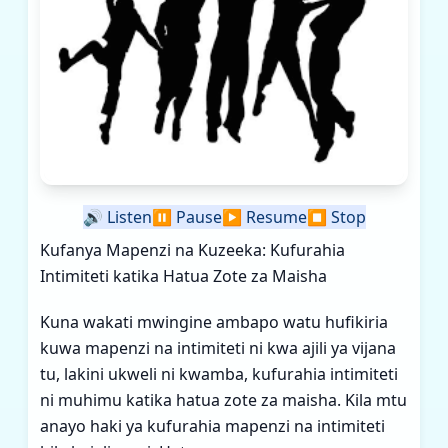
🔊
Listen
⏸️
Pause
▶️
Resume
⏹️
Stop
Kufanya Mapenzi na Kuzeeka: Kufurahia
Intimiteti katika Hatua Zote za Maisha
Kuna wakati mwingine ambapo watu hufikiria
kuwa mapenzi na intimiteti ni kwa ajili ya vijana
tu, lakini ukweli ni kwamba, kufurahia intimiteti
ni muhimu katika hatua zote za maisha. Kila mtu
anayo haki ya kufurahia mapenzi na intimiteti