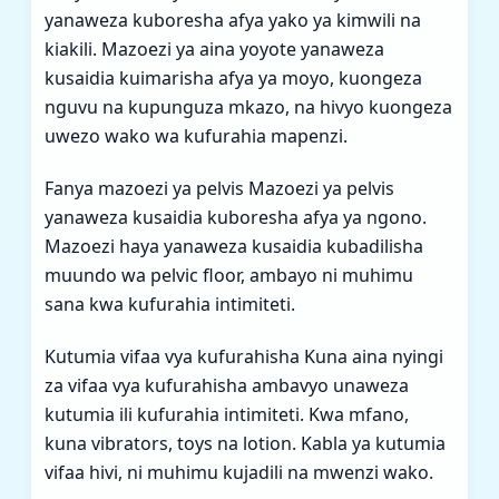
yanaweza kuboresha afya yako ya kimwili na
kiakili. Mazoezi ya aina yoyote yanaweza
kusaidia kuimarisha afya ya moyo, kuongeza
nguvu na kupunguza mkazo, na hivyo kuongeza
uwezo wako wa kufurahia mapenzi.
Fanya mazoezi ya pelvis Mazoezi ya pelvis
yanaweza kusaidia kuboresha afya ya ngono.
Mazoezi haya yanaweza kusaidia kubadilisha
muundo wa pelvic floor, ambayo ni muhimu
sana kwa kufurahia intimiteti.
Kutumia vifaa vya kufurahisha Kuna aina nyingi
za vifaa vya kufurahisha ambavyo unaweza
kutumia ili kufurahia intimiteti. Kwa mfano,
kuna vibrators, toys na lotion. Kabla ya kutumia
vifaa hivi, ni muhimu kujadili na mwenzi wako.