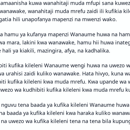
namaanisha kuwa wanahitaji muda mfupi sana kuweza 
wanawake, wanahitaji muda mrefu zaidi ili kufikia kil
gatia hili unapofanya mapenzi na mwenzi wako.
ta hamu ya kufanya mapenzi Wanaume huwa na ham
wa mara, lakini kwa wanawake, hamu hii huwa ina
hali ya kiakili, mazingira, afya, na kadhalika.
iti kufika kileleni Wanaume wengi huwa na uwezo w
 kwa urahisi zaidi kuliko wanawake. Hata hivyo, kun
iti kufika kileleni kwa muda mrefu. Kwa upande wa
wezo wa kudhibiti kufika kileleni kwa muda mrefu 
nguvu tena baada ya kufika kileleni Wanaume huwa
a baada ya kufika kileleni kwa haraka kuliko wanawa
a uwezo wa kufika kileleni tena na tena bila kupu