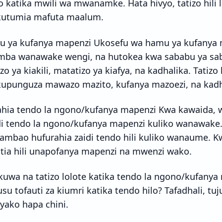
 katika mwili wa mwanamke. Hata hivyo, tatizo hili 
 kutumia mafuta maalum.
 ya kufanya mapenzi Ukosefu wa hamu ya kufanya m
ba wanawake wengi, na hutokea kwa sababu ya sab
o ya kiakili, matatizo ya kiafya, na kadhalika. Tatizo 
kupunguza mawazo mazito, kufanya mazoezi, na kadh
ahia tendo la ngono/kufanya mapenzi Kwa kawaida
di tendo la ngono/kufanya mapenzi kuliko wanawake.
mbao hufurahia zaidi tendo hili kuliko wanaume. Kw
ia hili unapofanya mapenzi na mwenzi wako.
kuwa na tatizo lolote katika tendo la ngono/kufanya
su tofauti za kiumri katika tendo hilo? Tafadhali, tuj
yako hapa chini.