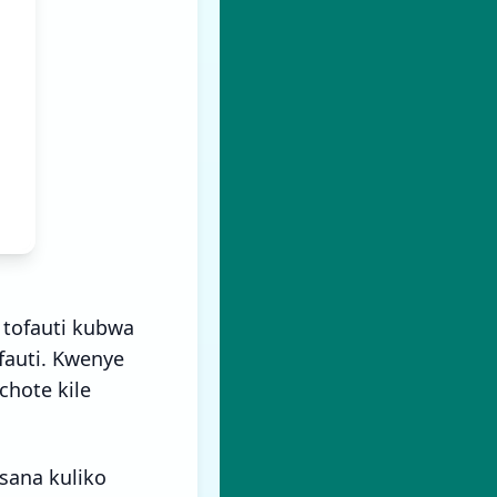
 tofauti kubwa
fauti. Kwenye
chote kile
 sana kuliko