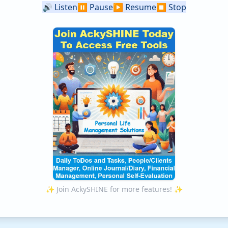
🔊
Listen
⏸️
Pause
▶️
Resume
⏹️
Stop
✨ Join AckySHINE for more features! ✨