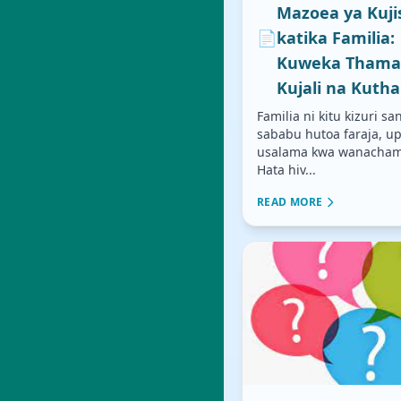
Mazoea ya Kuj
📄
katika Familia:
Kuweka Thama
Kujali na Kuth
Familia ni kitu kizuri s
sababu hutoa faraja, u
usalama kwa wanacham
Hata hiv...
READ MORE