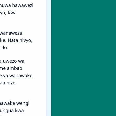
 huwa hawawezi
vyo, kwa
 wanaweza
e. Hata hivyo,
ilo.
na uwezo wa
aume ambao
le ya wanawake.
ia hizo
nawake wengi
upungua kwa