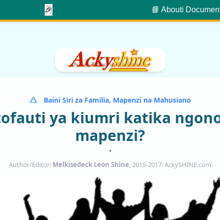
🎉
📘 About
ℹ️ Documen
Baini Siri za Familia, Mapenzi na Mahusiano
tofauti ya kiumri katika ngo
mapenzi?
•
Author/Editor:
Melkisedeck Leon Shine
, 2015-2017: AckySHINE.com