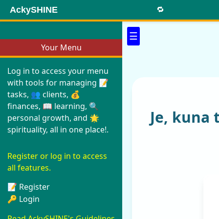
AckySHINE
🔁
☰
Your Menu
Log in to access your menu
with tools for managing 📝
tasks, 👥 clients, 💰
finances, 📖 learning, 🔍
Je, kuna 
personal growth, and 🌟
spirituality, all in one place!.
Register or log in to access
all features.
📝 Register
🔑 Login
Read AckySHINE's Guidelines