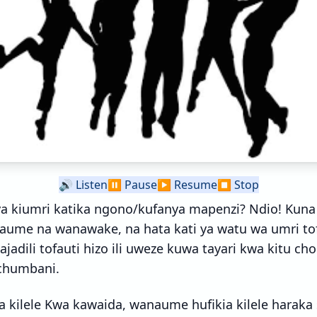
🔊
Listen
⏸️
Pause
▶️
Resume
⏹️
Stop
 ya kiumri katika ngono/kufanya mapenzi? Ndio! Kuna
naume na wanawake, na hata kati ya watu wa umri to
jadili tofauti hizo ili uweze kuwa tayari kwa kitu cho
chumbani.
a kilele Kwa kawaida, wanaume hufikia kilele haraka