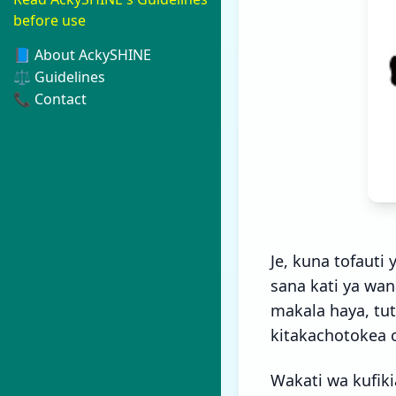
before use
📘 About AckySHINE
⚖️ Guidelines
📞 Contact
Je, kuna tofauti
sana kati ya wa
makala haya, tuta
kitakachotokea 
Wakati wa kufiki