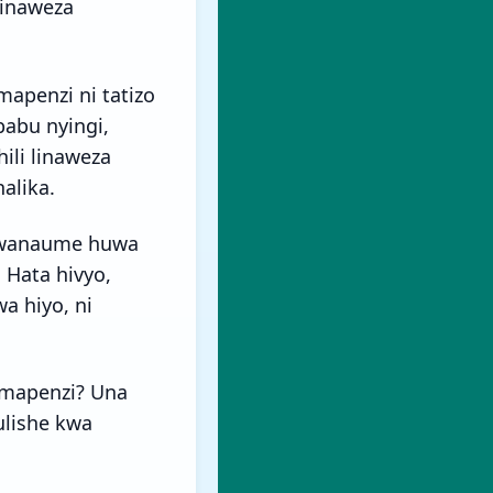
linaweza
apenzi ni tatizo
abu nyingi,
hili linaweza
alika.
, wanaume huwa
 Hata hivyo,
a hiyo, ni
 mapenzi? Una
ulishe kwa