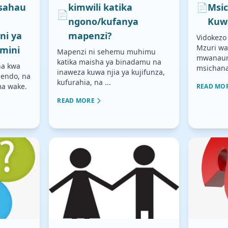
isahau
kimwili katika
📄
Msi
📄
ngono/kufanya
Kuw
ni ya
mapenzi?
Vidokezo
Mzuri wa
amini
Mapenzi ni sehemu muhimu
mwanaum
katika maisha ya binadamu na
ana kwa
msichana
inaweza kuwa njia ya kujifunza,
pendo, na
kufurahia, na ...
a wake.
READ MO
READ MORE