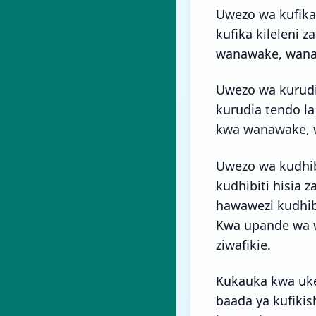
Uwezo wa kufika
kufika kileleni 
wanawake, wanaw
Uwezo wa kurud
kurudia tendo l
kwa wanawake, w
Uwezo wa kudhib
kudhibiti hisia
hawawezi kudhibi
Kwa upande wa w
ziwafikie.
Kukauka kwa uk
baada ya kufikis