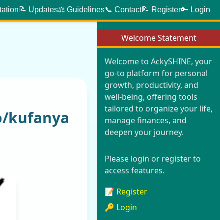
tation
📝 Updates
⚖️ Guidelines
📞 Contact
📝 Register
🔑 Login
Welcome Statement
Welcome to AckySHINE, your
go-to platform for personal
growth, productivity, and
well-being, offering tools
tailored to organize your life,
no/kufanya
manage finances, and
deepen your journey.
Please login or register to
access features.
📝 Register
🔑 Login