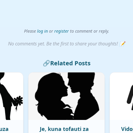
Please
log in
or
register
to comment or reply.
No comments yet. Be the first to share your thoughts! 📝
🔗
Related Posts
uza
Je, kuna tofauti za
Vido