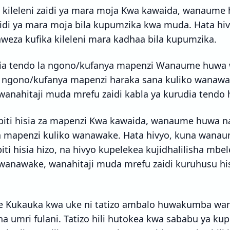
 kileleni zaidi ya mara moja Kwa kawaida, wanaume
zaidi ya mara moja bila kupumzika kwa muda. Hata hi
eza kufika kileleni mara kadhaa bila kupumzika.
ia tendo la ngono/kufanya mapenzi Wanaume huwa
a ngono/kufanya mapenzi haraka sana kuliko wanawak
anahitaji muda mrefu zaidi kabla ya kurudia tendo h
iti hisia za mapenzi Kwa kawaida, wanaume huwa 
 za mapenzi kuliko wanawake. Hata hivyo, kuna wan
ti hisia hizo, na hivyo kupelekea kujidhalilisha mbe
anawake, wanahitaji muda mrefu zaidi kuruhusu his
e Kukauka kwa uke ni tatizo ambalo huwakumba wa
ha umri fulani. Tatizo hili hutokea kwa sababu ya k