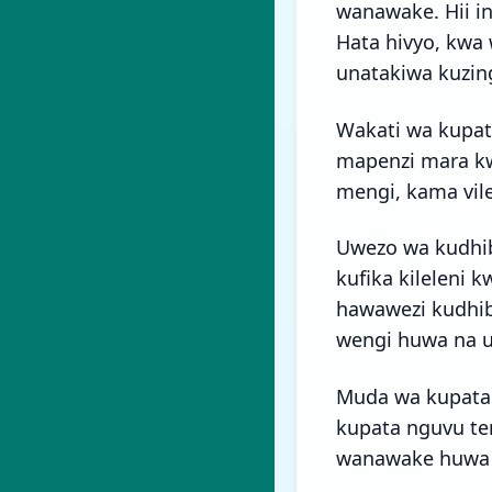
wanawake. Hii i
Hata hivyo, kwa 
unatakiwa kuzin
Wakati wa kupa
mapenzi mara k
mengi, kama vile 
Uwezo wa kudhib
kufika kileleni
hawawezi kudhib
wengi huwa na u
Muda wa kupata 
kupata nguvu ten
wanawake huwa n