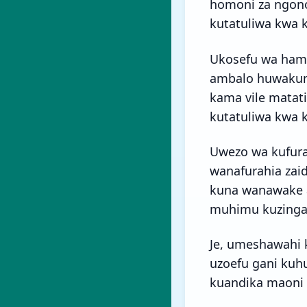
homoni za ngono
kutatuliwa kwa
Ukosefu wa hamu
ambalo huwakum
kama vile matatiz
kutatuliwa kwa 
Uwezo wa kufur
wanafurahia zai
kuna wanawake a
muhimu kuzingat
Je, umeshawahi 
uzoefu gani kuhu
kuandika maoni 