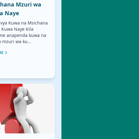
chana Mzuri wa
a Naye
 vya Kuwa na Msichana
 Kuwa Naye Kila
e anapenda kuwa na
 mzuri wa ku...
RE