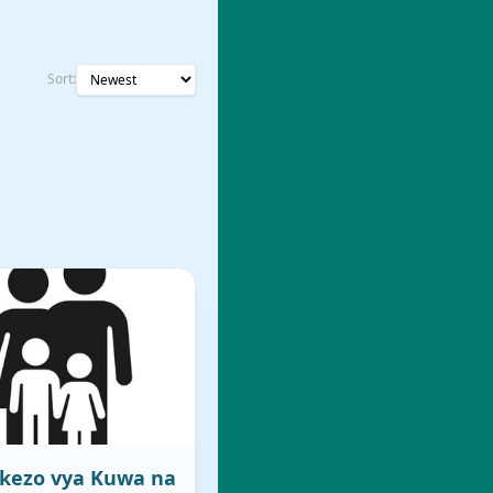
Sort:
kezo vya Kuwa na