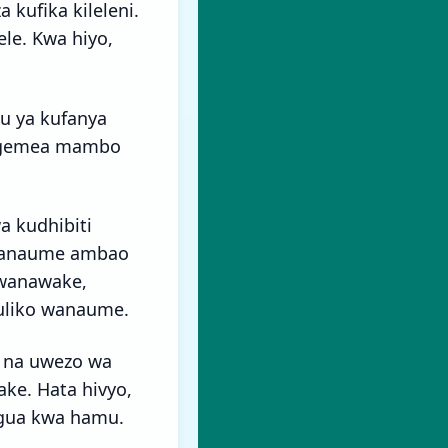
kufika kileleni.
ele. Kwa hiyo,
u ya kufanya
tegemea mambo
a kudhibiti
a wanaume ambao
 wanawake,
kuliko wanaume.
 na uwezo wa
ke. Hata hivyo,
ngua kwa hamu.