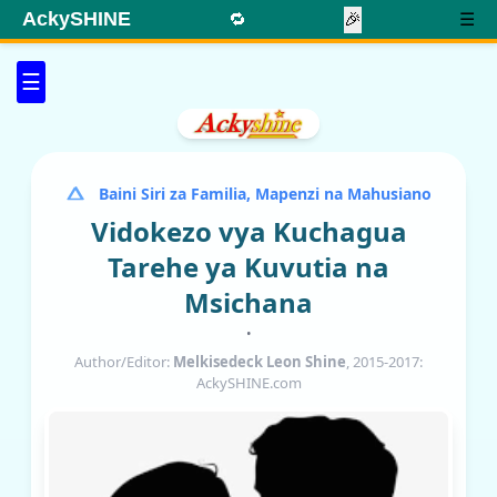
AckySHINE
🔁
🎉
☰
☰
Baini Siri za Familia, Mapenzi na Mahusiano
Vidokezo vya Kuchagua
Tarehe ya Kuvutia na
Msichana
•
Author/Editor:
Melkisedeck Leon Shine
, 2015-2017:
AckySHINE.com