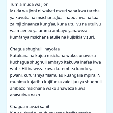
Tumia muda wa jioni
Muda wa jioni ni wakati mzuri sana kwa tarehe
ya kuvutia na msichana. Jua linapochwa na taa
za mji zinaanza kung'aa, kuna utulivu na utulivu
wa maeneo ya umma ambayo yanaweza
kumfanya msichana atulie na kujisikia vizuri.
Chagua shughuli inayofaa
Kutokana na kujua msichana wako, unaweza
kuchagua shughuli ambayo itakuwa inafaa kwa
wote. Hii inaweza kuwa kutembea kando ya
pwani, kufurahiya filamu au kuangalia mpira. Ni
muhimu kujaribu kujifunza zaidi juu ya shughuli
ambazo msichana wako anaweza kuwa
anavutiwa nazo.
Chagua mavazi sahihi