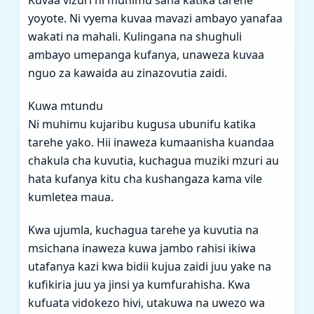
Kuvaa vizuri ni muhimu sana katika tarehe
yoyote. Ni vyema kuvaa mavazi ambayo yanafaa
wakati na mahali. Kulingana na shughuli
ambayo umepanga kufanya, unaweza kuvaa
nguo za kawaida au zinazovutia zaidi.
Kuwa mtundu
Ni muhimu kujaribu kugusa ubunifu katika
tarehe yako. Hii inaweza kumaanisha kuandaa
chakula cha kuvutia, kuchagua muziki mzuri au
hata kufanya kitu cha kushangaza kama vile
kumletea maua.
Kwa ujumla, kuchagua tarehe ya kuvutia na
msichana inaweza kuwa jambo rahisi ikiwa
utafanya kazi kwa bidii kujua zaidi juu yake na
kufikiria juu ya jinsi ya kumfurahisha. Kwa
kufuata vidokezo hivi, utakuwa na uwezo wa