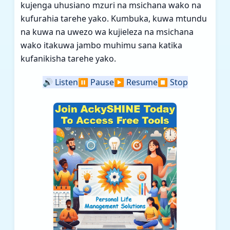
kujenga uhusiano mzuri na msichana wako na
kufurahia tarehe yako. Kumbuka, kuwa mtundu
na kuwa na uwezo wa kujieleza na msichana
wako itakuwa jambo muhimu sana katika
kufanikisha tarehe yako.
🔊
Listen
⏸️
Pause
▶️
Resume
⏹️
Stop