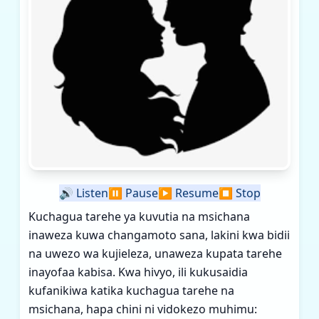
🔊
Listen
⏸️
Pause
▶️
Resume
⏹️
Stop
Kuchagua tarehe ya kuvutia na msichana
inaweza kuwa changamoto sana, lakini kwa bidii
na uwezo wa kujieleza, unaweza kupata tarehe
inayofaa kabisa. Kwa hivyo, ili kukusaidia
kufanikiwa katika kuchagua tarehe na
msichana, hapa chini ni vidokezo muhimu: