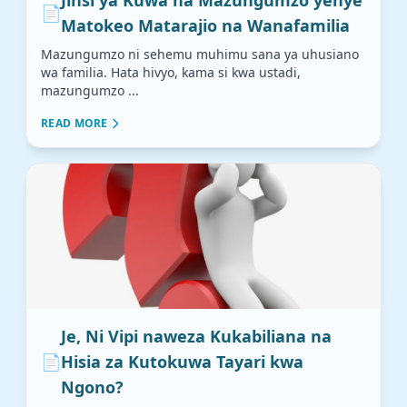
📄
Matokeo Matarajio na Wanafamilia
Mazungumzo ni sehemu muhimu sana ya uhusiano
wa familia. Hata hivyo, kama si kwa ustadi,
mazungumzo ...
READ MORE
Je, Ni Vipi naweza Kukabiliana na
📄
Hisia za Kutokuwa Tayari kwa
Ngono?