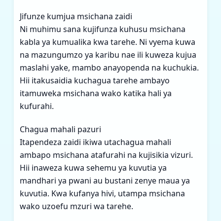
Jifunze kumjua msichana zaidi
Ni muhimu sana kujifunza kuhusu msichana
kabla ya kumualika kwa tarehe. Ni vyema kuwa
na mazungumzo ya karibu nae ili kuweza kujua
maslahi yake, mambo anayopenda na kuchukia.
Hii itakusaidia kuchagua tarehe ambayo
itamuweka msichana wako katika hali ya
kufurahi.
Chagua mahali pazuri
Itapendeza zaidi ikiwa utachagua mahali
ambapo msichana atafurahi na kujisikia vizuri.
Hii inaweza kuwa sehemu ya kuvutia ya
mandhari ya pwani au bustani zenye maua ya
kuvutia. Kwa kufanya hivi, utampa msichana
wako uzoefu mzuri wa tarehe.