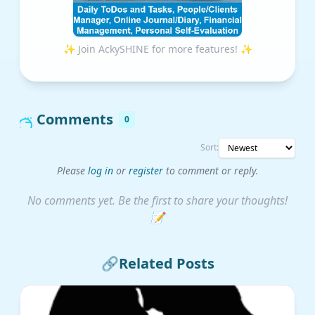
✨ Join AckySHINE for more features! ✨
Comments
0
Sort:
Please
log in
or
register
to comment or reply.
No comments yet. Be the first to share your thoughts!
📝
🔗
Related Posts