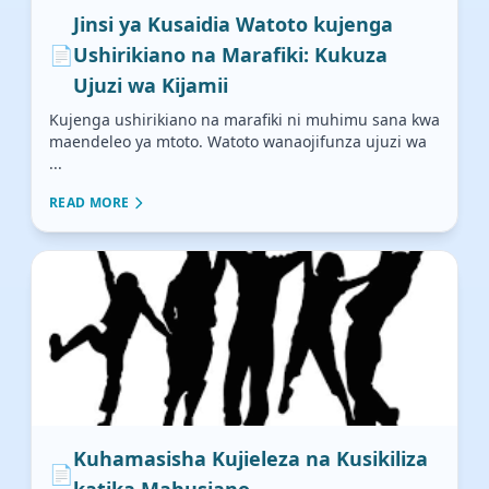
Jinsi ya Kusaidia Watoto kujenga
📄
Ushirikiano na Marafiki: Kukuza
Ujuzi wa Kijamii
Kujenga ushirikiano na marafiki ni muhimu sana kwa
maendeleo ya mtoto. Watoto wanaojifunza ujuzi wa
...
READ MORE
Kuhamasisha Kujieleza na Kusikiliza
📄
katika Mahusiano