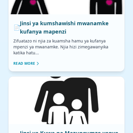
Jinsi ya kumshawishi mwanamke
📄
kufanya mapenzi
Zifuatazo ni njia za kuamsha hamu ya kufanya
mpenzi ya mwanamke. Njia hizi zimegawanyika
katika hatu...
READ MORE
Jinsi ya Kuwa na Mazungumzo yenye