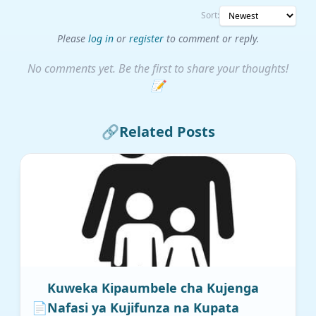
Sort:
Please
log in
or
register
to comment or reply.
No comments yet. Be the first to share your thoughts!
📝
🔗
Related Posts
Kuweka Kipaumbele cha Kujenga
📄
Nafasi ya Kujifunza na Kupata