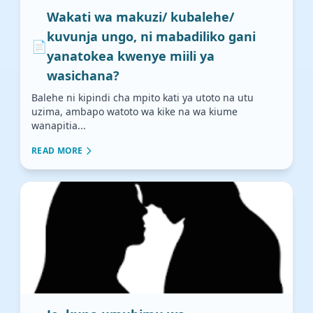
Wakati wa makuzi/ kubalehe/
kuvunja ungo, ni mabadiliko gani
📄
yanatokea kwenye miili ya
wasichana?
Balehe ni kipindi cha mpito kati ya utoto na utu
uzima, ambapo watoto wa kike na wa kiume
wanapitia...
READ MORE