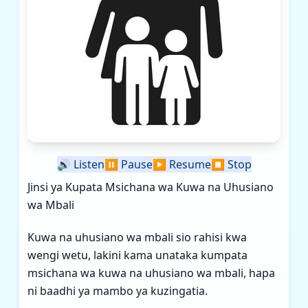
🔊
Listen
⏸️
Pause
▶️
Resume
⏹️
Stop
Jinsi ya Kupata Msichana wa Kuwa na Uhusiano
wa Mbali
Kuwa na uhusiano wa mbali sio rahisi kwa
wengi wetu, lakini kama unataka kumpata
msichana wa kuwa na uhusiano wa mbali, hapa
ni baadhi ya mambo ya kuzingatia.