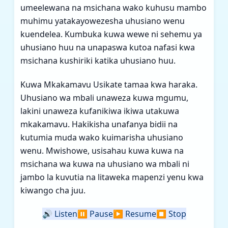
umeelewana na msichana wako kuhusu mambo
muhimu yatakayowezesha uhusiano wenu
kuendelea. Kumbuka kuwa wewe ni sehemu ya
uhusiano huu na unapaswa kutoa nafasi kwa
msichana kushiriki katika uhusiano huu.
Kuwa Mkakamavu Usikate tamaa kwa haraka.
Uhusiano wa mbali unaweza kuwa mgumu,
lakini unaweza kufanikiwa ikiwa utakuwa
mkakamavu. Hakikisha unafanya bidii na
kutumia muda wako kuimarisha uhusiano
wenu. Mwishowe, usisahau kuwa kuwa na
msichana wa kuwa na uhusiano wa mbali ni
jambo la kuvutia na litaweka mapenzi yenu kwa
kiwango cha juu.
🔊
Listen
⏸️
Pause
▶️
Resume
⏹️
Stop