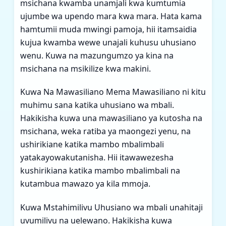
msichana kwamba unamjali kwa kumtumia
ujumbe wa upendo mara kwa mara. Hata kama
hamtumii muda mwingi pamoja, hii itamsaidia
kujua kwamba wewe unajali kuhusu uhusiano
wenu. Kuwa na mazungumzo ya kina na
msichana na msikilize kwa makini.
Kuwa Na Mawasiliano Mema Mawasiliano ni kitu
muhimu sana katika uhusiano wa mbali.
Hakikisha kuwa una mawasiliano ya kutosha na
msichana, weka ratiba ya maongezi yenu, na
ushirikiane katika mambo mbalimbali
yatakayowakutanisha. Hii itawawezesha
kushirikiana katika mambo mbalimbali na
kutambua mawazo ya kila mmoja.
Kuwa Mstahimilivu Uhusiano wa mbali unahitaji
uvumilivu na uelewano. Hakikisha kuwa