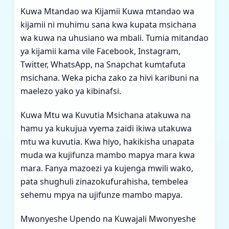
Kuwa Mtandao wa Kijamii Kuwa mtandao wa
kijamii ni muhimu sana kwa kupata msichana
wa kuwa na uhusiano wa mbali. Tumia mitandao
ya kijamii kama vile Facebook, Instagram,
Twitter, WhatsApp, na Snapchat kumtafuta
msichana. Weka picha zako za hivi karibuni na
maelezo yako ya kibinafsi.
Kuwa Mtu wa Kuvutia Msichana atakuwa na
hamu ya kukujua vyema zaidi ikiwa utakuwa
mtu wa kuvutia. Kwa hiyo, hakikisha unapata
muda wa kujifunza mambo mapya mara kwa
mara. Fanya mazoezi ya kujenga mwili wako,
pata shughuli zinazokufurahisha, tembelea
sehemu mpya na ujifunze mambo mapya.
Mwonyeshe Upendo na Kuwajali Mwonyeshe