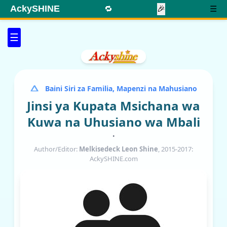
AckySHINE
🔁
🎉
☰
☰
Baini Siri za Familia, Mapenzi na Mahusiano
Jinsi ya Kupata Msichana wa
Kuwa na Uhusiano wa Mbali
•
Author/Editor:
Melkisedeck Leon Shine
, 2015-2017:
AckySHINE.com