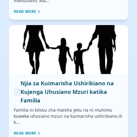
mahusiano. Ma...
READ MORE
Njia za Kuimarisha Ushirikiano na
📄
Kujenga Uhusiano Mzuri katika
Familia
Familia ni kitovu cha maisha yetu na ni muhimu
kuweka uhusiano mzuri na kuimarisha ushirikiano ili
k...
READ MORE