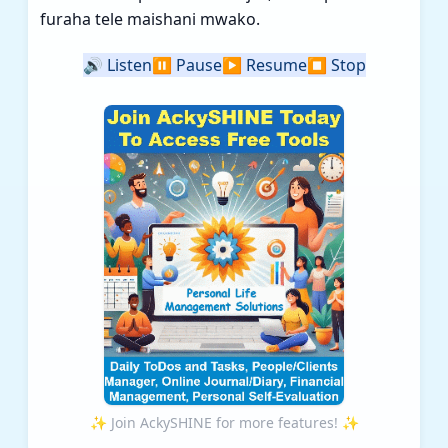
furaha tele maishani mwako.
🔊
Listen
⏸️
Pause
▶️
Resume
⏹️
Stop
✨ Join AckySHINE for more features! ✨