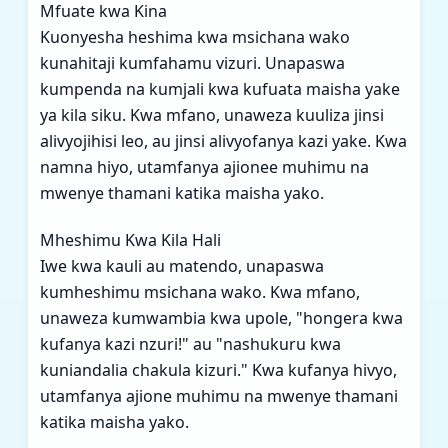
Mfuate kwa Kina
Kuonyesha heshima kwa msichana wako
kunahitaji kumfahamu vizuri. Unapaswa
kumpenda na kumjali kwa kufuata maisha yake
ya kila siku. Kwa mfano, unaweza kuuliza jinsi
alivyojihisi leo, au jinsi alivyofanya kazi yake. Kwa
namna hiyo, utamfanya ajionee muhimu na
mwenye thamani katika maisha yako.
Mheshimu Kwa Kila Hali
Iwe kwa kauli au matendo, unapaswa
kumheshimu msichana wako. Kwa mfano,
unaweza kumwambia kwa upole, "hongera kwa
kufanya kazi nzuri!" au "nashukuru kwa
kuniandalia chakula kizuri." Kwa kufanya hivyo,
utamfanya ajione muhimu na mwenye thamani
katika maisha yako.