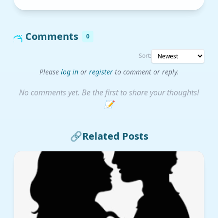
Comments
0
Sort:
Please
log in
or
register
to comment or reply.
No comments yet. Be the first to share your thoughts!
📝
🔗
Related Posts