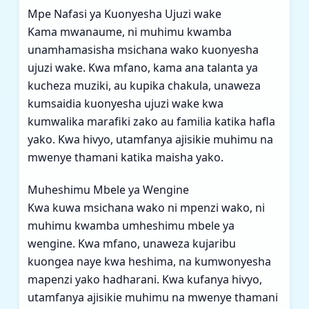
Mpe Nafasi ya Kuonyesha Ujuzi wake
Kama mwanaume, ni muhimu kwamba
unamhamasisha msichana wako kuonyesha
ujuzi wake. Kwa mfano, kama ana talanta ya
kucheza muziki, au kupika chakula, unaweza
kumsaidia kuonyesha ujuzi wake kwa
kumwalika marafiki zako au familia katika hafla
yako. Kwa hivyo, utamfanya ajisikie muhimu na
mwenye thamani katika maisha yako.
Muheshimu Mbele ya Wengine
Kwa kuwa msichana wako ni mpenzi wako, ni
muhimu kwamba umheshimu mbele ya
wengine. Kwa mfano, unaweza kujaribu
kuongea naye kwa heshima, na kumwonyesha
mapenzi yako hadharani. Kwa kufanya hivyo,
utamfanya ajisikie muhimu na mwenye thamani