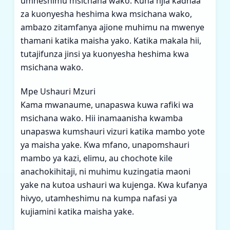
umheshimu msichana wako. Kuna njia kadhaa
za kuonyesha heshima kwa msichana wako,
ambazo zitamfanya ajione muhimu na mwenye
thamani katika maisha yako. Katika makala hii,
tutajifunza jinsi ya kuonyesha heshima kwa
msichana wako.
Mpe Ushauri Mzuri
Kama mwanaume, unapaswa kuwa rafiki wa
msichana wako. Hii inamaanisha kwamba
unapaswa kumshauri vizuri katika mambo yote
ya maisha yake. Kwa mfano, unapomshauri
mambo ya kazi, elimu, au chochote kile
anachokihitaji, ni muhimu kuzingatia maoni
yake na kutoa ushauri wa kujenga. Kwa kufanya
hivyo, utamheshimu na kumpa nafasi ya
kujiamini katika maisha yake.