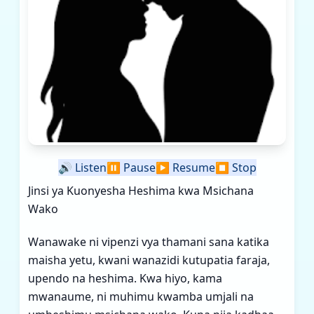
🔊
Listen
⏸️
Pause
▶️
Resume
⏹️
Stop
Jinsi ya Kuonyesha Heshima kwa Msichana
Wako
Wanawake ni vipenzi vya thamani sana katika
maisha yetu, kwani wanazidi kutupatia faraja,
upendo na heshima. Kwa hiyo, kama
mwanaume, ni muhimu kwamba umjali na