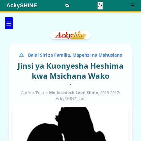
AckySHINE
🔁
🎉
☰
☰
Baini Siri za Familia, Mapenzi na Mahusiano
Jinsi ya Kuonyesha Heshima
kwa Msichana Wako
•
Author/Editor:
Melkisedeck Leon Shine
, 2015-2017:
AckySHINE.com