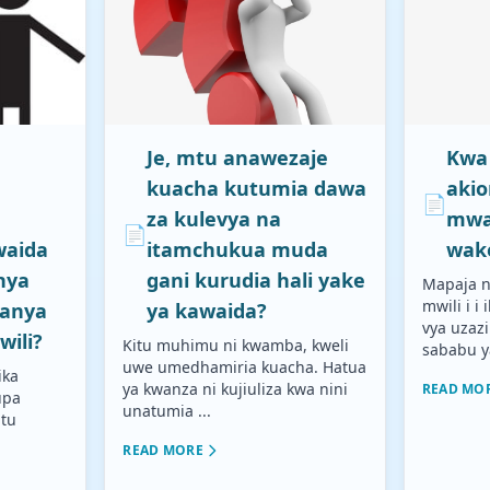
Je, mtu anawezaje
Kwa
kuacha kutumia dawa
akio
📄
za kulevya na
mwa
📄
waida
itamchukua muda
wak
nya
gani kurudia hali yake
Mapaja n
mwili i i
fanya
ya kawaida?
vya uzaz
wili?
Kitu muhimu ni kwamba, kweli
sababu ya
uwe umedhamiria kuacha. Hatua
ika
ya kwanza ni kujiuliza kwa nini
READ MO
upa
unatumia ...
tu
.
READ MORE