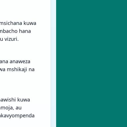
 msichana kuwa
ambacho hana
vizuri.
hana anaweza
wa mshikaji na
hawishi kuwa
amoja, au
takavyompenda