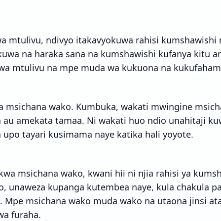
a mtulivu, ndivyo itakavyokuwa rahisi kumshawishi
 kuwa na haraka sana na kumshawishi kufanya kitu 
wa mtulivu na mpe muda wa kukuona na kukufahamu 
na msichana wako. Kumbuka, wakati mwingine msic
 au amekata tamaa. Ni wakati huo ndio unahitaji ku
 upo tayari kusimama naye katika hali yoyote.
wa msichana wako, kwani hii ni njia rahisi ya kums
, unaweza kupanga kutembea naye, kula chakula p
u. Mpe msichana wako muda wako na utaona jinsi a
a furaha.