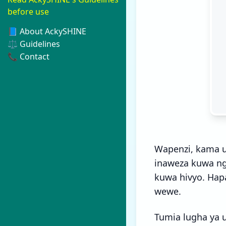
before use
📘 About AckySHINE
⚖️ Guidelines
📞 Contact
Wapenzi, kama u
inaweza kuwa ng
kuwa hivyo. Hap
wewe.
Tumia lugha ya