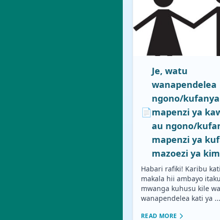
Je, watu
wanapendelea
ngono/kufanya
📄
mapenzi ya ka
au ngono/kufa
mapenzi ya ku
mazoezi ya kim
Habari rafiki! Karibu kat
makala hii ambayo itak
mwanga kuhusu kile wa
wanapendelea kati ya ..
READ MORE