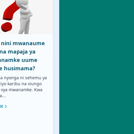
 nini mwanaume
na mapaja ya
namke uume
e husimama?
a nyonga ni sehemu ya
 iliyo karibu na viungo
i vya mwanamke. Kwa
...
RE