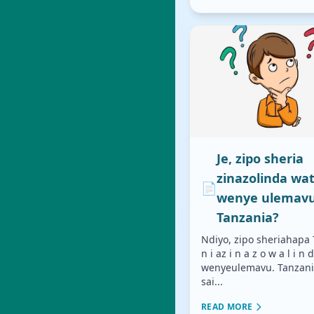
Je, zipo sheria
zinazolinda wa
📄
wenye ulemav
Tanzania?
Ndiyo, zipo sheriahapa 
n i az i n a z o w a l i n
wenyeulemavu. Tanzania
sai...
READ MORE