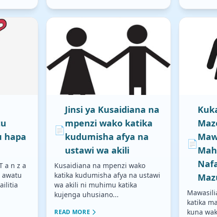
Jinsi ya Kusaidiana na
Kuka
tu
mpenzi wako katika
Maz
📄
u hapa
kudumisha afya na
Mawa
📄
ustawi wa akili
Mah
Nafa
T a n z a
Kusaidiana na mpenzi wako
 d awatu
katika kudumisha afya na ustawi
Maz
ilitia
wa akili ni muhimu katika
Mawasili
kujenga uhusiano...
katika ma
kuna wak
READ MORE