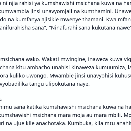
 ni njia rahisi ya kumshawishi msichana kuwa na h
kumwambia jinsi unavyomjali na kumthamini. Una
do na kumfanya ajisikie mwenye thamani. Kwa mfan
ifurahisha sana", "Ninafurahi sana kukutana nawe
 msichana wako. Wakati mwingine, inaweza kuwa v
hana kitu ambacho unahisi kinaweza kumuumiza, l
ora kuliko uwongo. Mwambie jinsi unavyohisi kuhusu
vyobadilika tangu ulipokutana naye.
u
uhimu sana katika kumshawishi msichana kuwa na h
 kumshawishi msichana mara moja au mara mbili. 
ri na ujue kile anachotaka. Kumbuka, kila mtu anahi