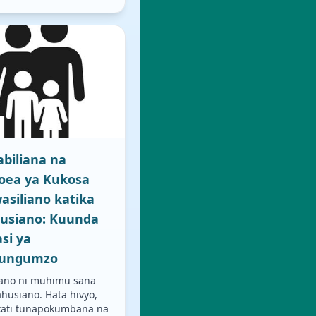
biliana na
oea ya Kukosa
siliano katika
usiano: Kuunda
si ya
ungumzo
ano ni muhimu sana
husiano. Hata hivyo,
ati tunapokumbana na