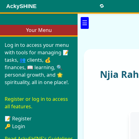
AckySHINE
🔁
☰
Your Menu
Log in to access your menu
with tools for managing 📝
tasks, 👥 clients, 💰
finances, 📖 learning, 🔍
Njia Ra
personal growth, and 🌟
spirituality, all in one place!.
Register or log in to access
all features.
📝 Register
🔑 Login
Read AckySHINE's Guidelines