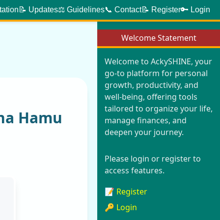
tation
📝 Updates
⚖️ Guidelines
📞 Contact
📝 Register
🔑 Login
Welcome Statement
Welcome to AckySHINE, your
go-to platform for personal
growth, productivity, and
well-being, offering tools
tailored to organize your life,
 na Hamu
manage finances, and
deepen your journey.
Please login or register to
access features.
📝 Register
🔑 Login