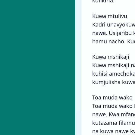
kufikiria.
Kuwa mtulivu
Kadri unavyokuw
nawe. Usijaribu
hamu nacho. Ku
Kuwa mshikaji
Kuwa mshikaji 
kuhisi amechoka
kumjulisha kuwa
Toa muda wako
Toa muda wako k
nawe. Kwa mfano
kutazama filam
na kuwa nawe kw