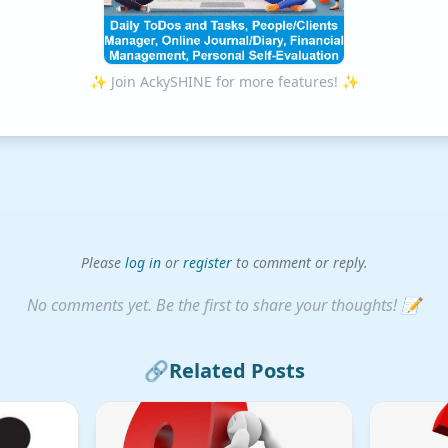
✨ Join AckySHINE for more features! ✨
Please
log in
or
register
to comment or reply.
No comments yet. Be the first to share your thoughts! 📝
🔗
Related Posts