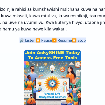
ndizo njia rahisi za kumshawishi msichana kuwa na h
kuwa mkweli, kuwa mtulivu, kuwa mshikaji, toa mu
 na uwe na uvumilivu. Kwa kufanya hivyo, utaona ji
 hamu ya kuwa nawe kila wakati.
🔊
Listen
⏸️
Pause
▶️
Resume
⏹️
Stop