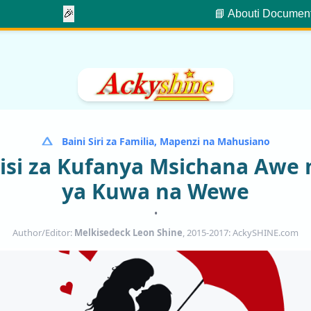
🎉
📘 About
ℹ️ Documen
Baini Siri za Familia, Mapenzi na Mahusiano
hisi za Kufanya Msichana Awe
ya Kuwa na Wewe
•
Author/Editor:
Melkisedeck Leon Shine
, 2015-2017: AckySHINE.com