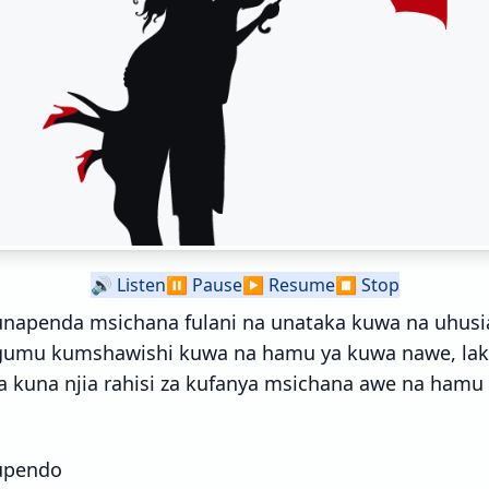
🔊
Listen
⏸️
Pause
▶️
Resume
⏹️
Stop
napenda msichana fulani na unataka kuwa na uhusi
umu kumshawishi kuwa na hamu ya kuwa nawe, lakin
a kuna njia rahisi za kufanya msichana awe na hamu
 upendo