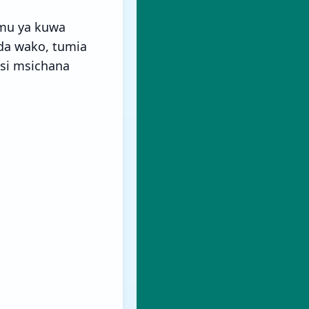
amu ya kuwa
da wako, tumia
nsi msichana