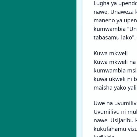
Lugha ya upendo
nawe. Unaweza 
maneno ya upen
kumwambia "Unan
tabasamu lako".
Kuwa mkweli
Kuwa mkweli na
kumwambia msic
kuwa ukweli ni b
maisha yako yali
Uwe na uvumiliv
Uvumilivu ni m
nawe. Usijaribu
kukufahamu vizu