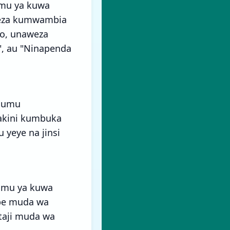
amu ya kuwa
weza kumwambia
o, unaweza
", au "Ninapenda
igumu
akini kumbuka
 yeye na jinsi
amu ya kuwa
Mpe muda wa
taji muda wa