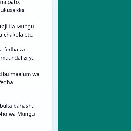
na pato.
kukusaidia
aji ila Mungu
a chakula etc.
a fedha za
maandalizi ya
atibu maalum wa
fedha
mbuka bahasha
 Roho wa Mungu