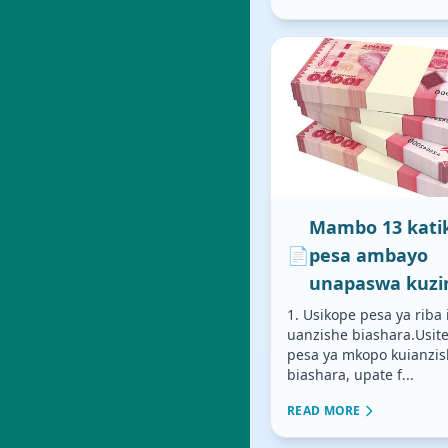
Mambo 13 kati
📄
pesa ambayo
unapaswa kuzi
1. Usikope pesa ya riba i
uanzishe biashara.Usi
pesa ya mkopo kuianzis
biashara, upate f...
READ MORE