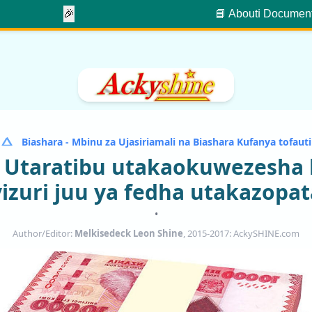
🎉
📘 About
ℹ️ Documen
Biashara - Mbinu za Ujasiriamali na Biashara Kufanya tofauti
e Utaratibu utakaokuwezesha
vizuri juu ya fedha utakazopat
•
Author/Editor:
Melkisedeck Leon Shine
, 2015-2017: AckySHINE.com