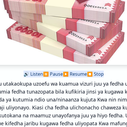
🔊
Listen
⏸️
Pause
▶️
Resume
⏹️
Stop
bu utakaokupa uzoefu wa kuamua vizuri juu ya fedha
ia fedha tunazopata bila kufikiria jinsi ya kugawa
da ya kutumia ndio una/ninaanza kujuta Kwa nin n
aji uliyonayo. Kiasi cha fedha ulichonacho chaweza 
r kutokana na maamuz unayofanya juu ya hiyo fedha. 
ue kifedha jaribu kugawa fedha uliyopata Kwa mafun