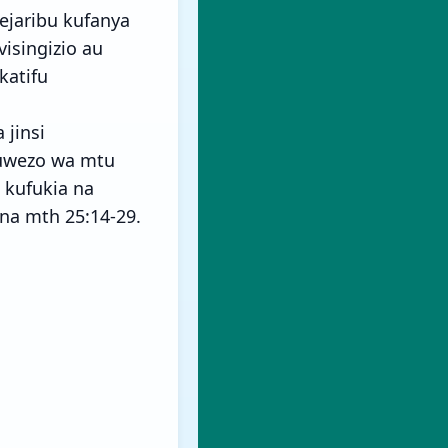
ejaribu kufanya
visingizio au
katifu
jinsi
 uwezo wa mtu
 kufukia na
na mth 25:14-29.