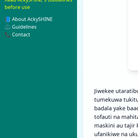
before use
📘 About AckySHINE
⚖️ Guidelines
📞 Contact
Jiwekee utarati
tumekuwa tukitum
badala yake baa
tofauti na mahit
maskini au taji
ufanikiwe na uk