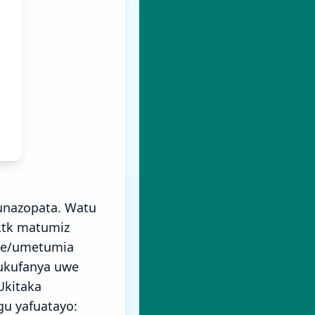
 unazopata. Watu
 ktk matumiz
ime/umetumia
kukufanya uwe
Ukitaka
gu yafuatayo: