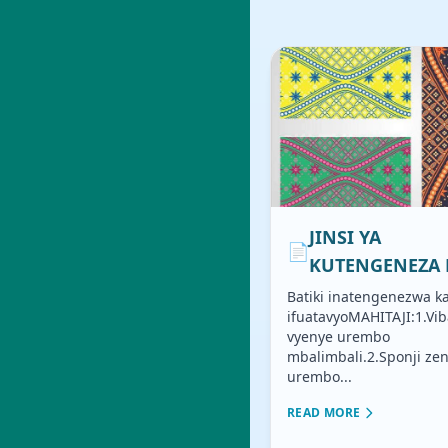
JINSI YA
📄
KUTENGENEZA 
Batiki inatengenezwa 
ifuatavyoMAHITAJI:1.Vib
vyenye urembo
mbalimbali.2.Sponji ze
urembo...
READ MORE