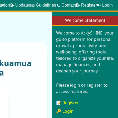
tation
📝 Updates
⚖️ Guidelines
📞 Contact
📝 Register
🔑 Login
Welcome Statement
Welcome to AckySHINE, your
go-to platform for personal
growth, productivity, and
well-being, offering tools
tailored to organize your life,
 kuamua
manage finances, and
a
deepen your journey.
Please login or register to
access features.
📝 Register
🔑 Login