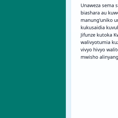
Unaweza sema si
biashara au kuwek
manung'uniko un
kukusaidia kuvuk
Jifunze kutoka 
walivyotumia ku
vivyo hivyo wal
mwisho alinyang