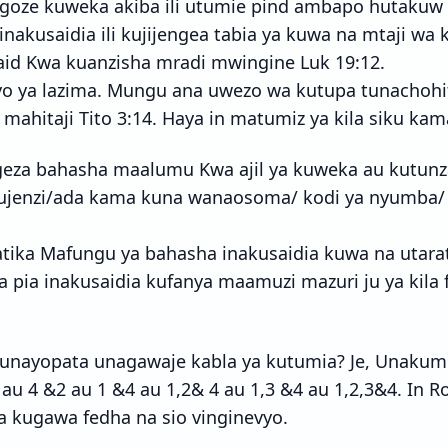
goze kuweka akiba ili utumie pind ambapo hutakuw 
 inakusaidia ili kujijengea tabia ya kuwa na mtaji wa 
zaid Kwa kuanzisha mradi mwingine Luk 19:12.
iyo ya lazima. Mungu ana uwezo wa kutupa tunachohit
mahitaji Tito 3:14. Haya in matumiz ya kila siku kam
za bahasha maalumu Kwa ajil ya kuweka au kutunz
/ujenzi/ada kama kuna wanaosoma/ kodi ya nyumba/ 
tika Mafungu ya bahasha inakusaidia kuwa na utar
 pia inakusaidia kufanya maamuzi mazuri ju ya kila 
a unayopata unagawaje kabla ya kutumia? Je, Unaku
3 au 4 &2 au 1 &4 au 1,2& 4 au 1,3 &4 au 1,2,3&4. In
 kugawa fedha na sio vinginevyo.