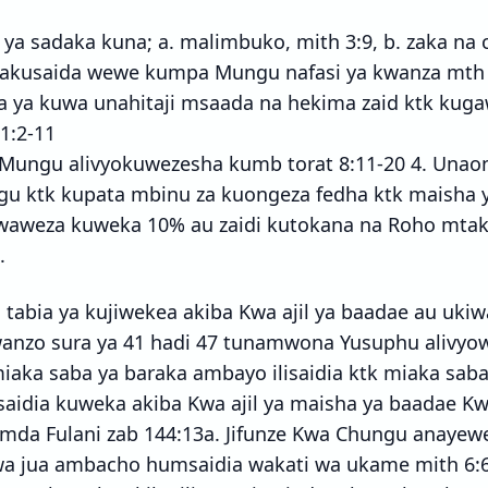
 ya sadaka kuna; a. malimbuko, mith 3:9, b. zaka na 
 inakusaida wewe kumpa Mungu nafasi ya kwanza mth
a ya kuwa unahitaji msaada na hekima zaid ktk kug
 1:2-11
 Mungu alivyokuwezesha kumb torat 8:11-20 4. Unao
 ktk kupata mbinu za kuongeza fedha ktk maisha y
 waweza kuweka 10% au zaidi kutokana na Roho mtak
.
 tabia ya kujiwekea akiba Kwa ajil ya baadae au uk
wanzo sura ya 41 hadi 47 tunamwona Yusuphu alivyo
aka saba ya baraka ambayo ilisaidia ktk miaka saba 
usaidia kuweka akiba Kwa ajil ya maisha ya baadae K
da Fulani zab 144:13a. Jifunze Kwa Chungu anayewe
wa jua ambacho humsaidia wakati wa ukame mith 6: