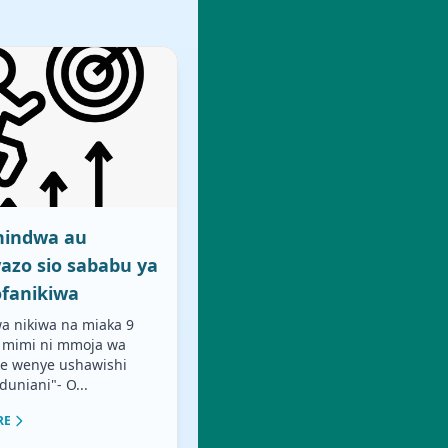
hindwa au
azo sio sababu ya
fanikiwa
wa nikiwa na miaka 9
eo mimi ni mmoja wa
e wenye ushawishi
uniani"- O...
RE