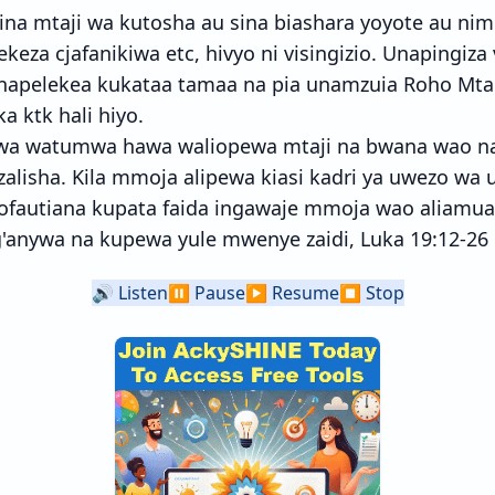
na mtaji wa kutosha au sina biashara yoyote au nim
eza cjafanikiwa etc, hivyo ni visingizio. Unapingiza 
apelekea kukataa tamaa na pia unamzuia Roho Mta
a ktk hali hiyo.
Kwa watumwa hawa waliopewa mtaji na bwana wao na 
zalisha. Kila mmoja alipewa kiasi kadri ya uwezo wa
itofautiana kupata faida ingawaje mmoja wao aliamua
'anywa na kupewa yule mwenye zaidi, Luka 19:12-26 
🔊
Listen
⏸️
Pause
▶️
Resume
⏹️
Stop