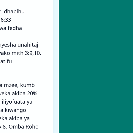
c. dhabihu
 6:33
awa fedha
nyesha unahitaj
ako mith 3:9,10.
atifu
iwa mzee, kumb
weka akiba 20%
iliyofuata ya
wa kiwango
ka akiba ya
6-8. Omba Roho