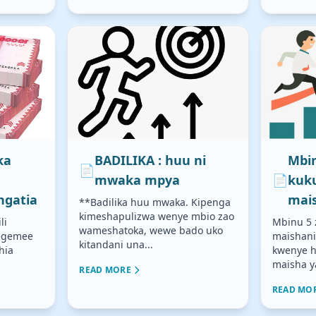
ka
BADILIKA : huu ni
Mbin
📄
mwaka mpya
📄
kuk
ngatia
mai
**Badilika huu mwaka. Kipenga
kimeshapulizwa wenye mbio zao
li
Mbinu 5 
wameshatoka, wewe bado uko
tegemee
maishan
kitandani una...
hia
kwenye h
maisha y
READ MORE
READ MO