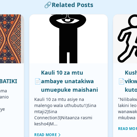
🔗
Related Posts
Kauli 10 za mtu
Kus
BATIKI
📄
ambaye unatakiwa
📄
vikw
umuepuke maishani
kuto
kama
anio
Kauli 10 za mtu asiye na
"Nilibak
malengo wala uthubutu1)Sina
lakini l
nye
mtaji2)Sina
wanawak
Connection3)Nitaanza rasmi
mkubwa d
kesho4)M...
READ MO
READ MORE