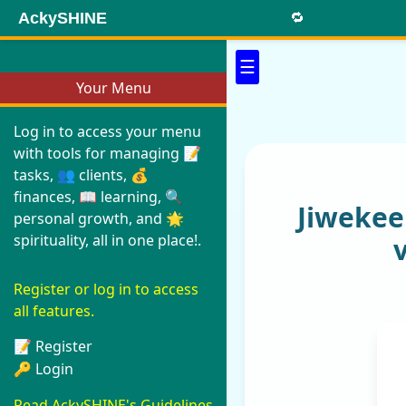
AckySHINE
🔁
☰
Your Menu
Log in to access your menu
with tools for managing 📝
tasks, 👥 clients, 💰
finances, 📖 learning, 🔍
Jiweke
personal growth, and 🌟
spirituality, all in one place!.
Register or log in to access
all features.
📝 Register
🔑 Login
Read AckySHINE's Guidelines