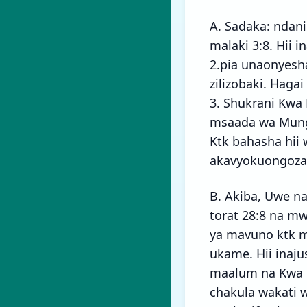
A. Sadaka: ndani
malaki 3:8. Hii
2.pia unaonyesh
zilizobaki. Hagai
3. Shukrani Kwa
msaada wa Mungu
Ktk bahasha hii
akavyokuongoza
B. Akiba, Uwe na
torat 28:8 na m
ya mavuno ktk mi
ukame. Hii inaj
maalum na Kwa m
chakula wakati 