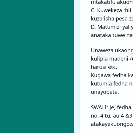
mtakatifu akuon
C. Kuwekeza ;hii
kuzalisha pesa 
D. Matumizi yal
anataka tuwe na 
Unaweza ukaonge
kulipia madeni 
harusi etc.
Kugawa fedha ka
kutumia fedha na
unayopata.
SWALI: Je, fedh
no. 4 tu, au 4 &
atakayekuongoza