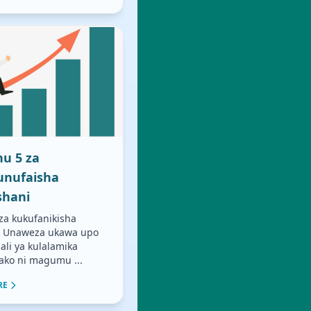
u 5 za
unufaisha
shani
za kukufanikisha
i Unaweza ukawa upo
ali ya kulalamika
ako ni magumu ...
RE