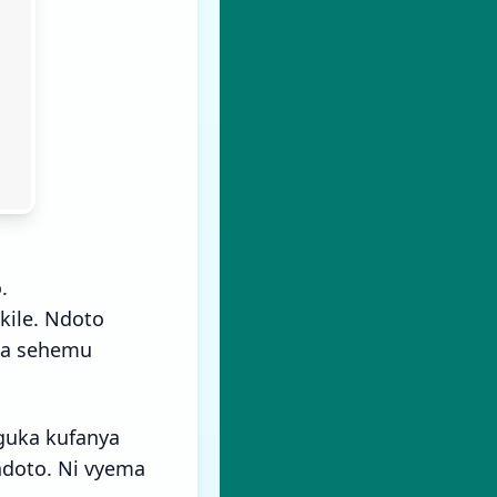
.
kile. Ndoto
sha sehemu
guka kufanya
ndoto. Ni vyema