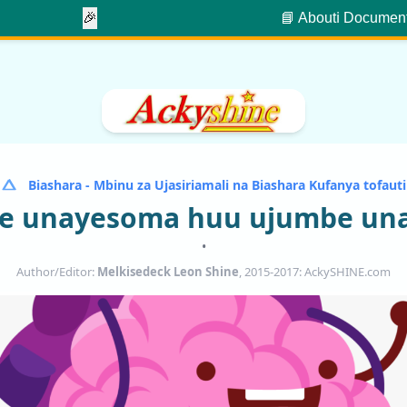
🎉
📘 About
ℹ️ Documen
Biashara - Mbinu za Ujasiriamali na Biashara Kufanya tofauti
we unayesoma huu ujumbe una
•
Author/Editor:
Melkisedeck Leon Shine
, 2015-2017: AckySHINE.com