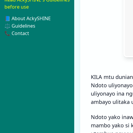
before use
📘 About AckySHINE
⚖️ Guidelines
📞 Contact
KILA mtu duniani
Ndoto uliyonayo
uliyonayo ina n
ambayo ulitaka u
Ndoto yako inaw
mambo yako si k