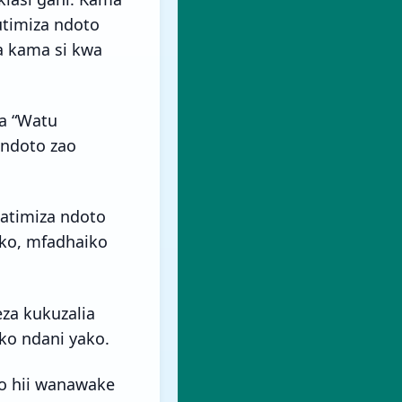
utimiza ndoto
ta kama si kwa
a “Watu
ndoto zao
atimiza ndoto
ko, mfadhaiko
za kukuzalia
ko ndani yako.
eo hii wanawake