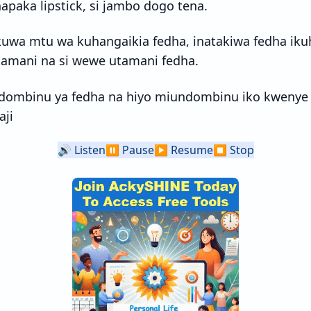
paka lipstick, si jambo dogo tena.
kuwa mtu wa kuhangaikia fedha, inatakiwa fedha ik
tamani na si wewe utamani fedha.
ombinu ya fedha na hiyo miundombinu iko kwenye 
aji
🔊
Listen
⏸️
Pause
▶️
Resume
⏹️
Stop