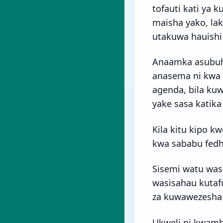
tofauti kati ya 
maisha yako, lak
utakuwa hauishi 
Anaamka asubuh
anasema ni kwa 
agenda, bila ku
yake sasa katika
Kila kitu kipo k
kwa sababu fedha
Sisemi watu wasi
wasisahau kutaf
za kuwawezesha 
Ukweli ni kwamba