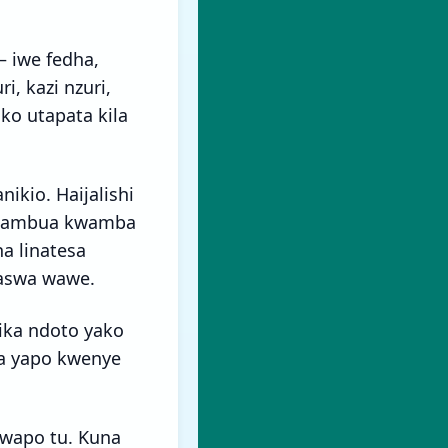
– iwe fedha,
i, kazi nzuri,
ko utapata kila
nikio. Haijalishi
a tambua kwamba
a linatesa
paswa wawe.
ika ndoto yako
a yapo kwenye
 wapo tu. Kuna