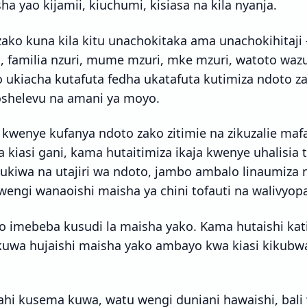
ha yao kijamii, kiuchumi, kisiasa na kila nyanja.
ako kuna kila kitu unachokitaka ama unachokihitaji 
u, familia nzuri, mume mzuri, mke mzuri, watoto wazur
yo ukiacha kutafuta fedha ukatafuta kutimiza ndoto za
oshelevu na amani ya moyo.
o kwenye kufanya ndoto zako zitimie na zikuzalie mafa
 kiasi gani, kama hutaitimiza ikaja kwenye uhalisi
ukiwa na utajiri wa ndoto, jambo ambalo linaumiza n
wengi wanaoishi maisha ya chini tofauti na walivyo
o imebeba kusudi la maisha yako. Kama hutaishi kat
uwa hujaishi maisha yako ambayo kwa kiasi kikubw
hi kusema kuwa, watu wengi duniani hawaishi, bali