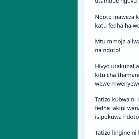
utambue nguvu y
Ndoto inaweza k
katu fedha haiwe
Mtu mmoja aliwa
na ndoto!
Hivyo utakubalia
kitu cha thaman
wewe mwenyew
Tatizo kubwa ni
fedha lakini wa
isipokuwa ndoto 
Tatizo lingine 