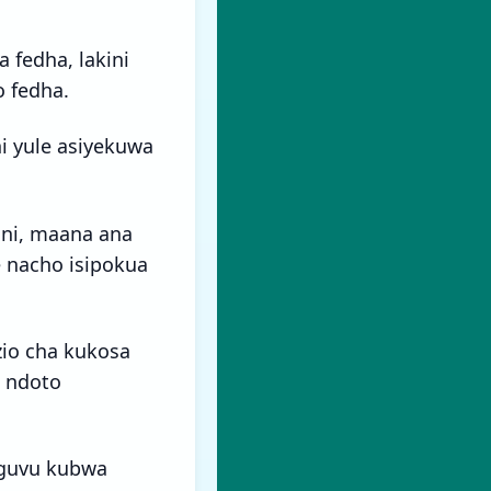
fedha, lakini
o fedha.
i yule asiyekuwa
ini, maana ana
 nacho isipokua
io cha kukosa
 ndoto
nguvu kubwa