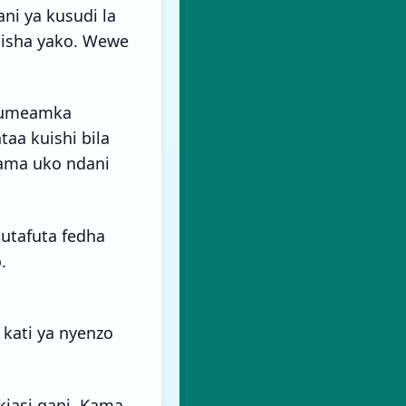
ani ya kusudi la
maisha yako. Wewe
i umeamka
aa kuishi bila
 ama uko ndani
kutafuta fedha
.
kati ya nyenzo
kiasi gani. Kama