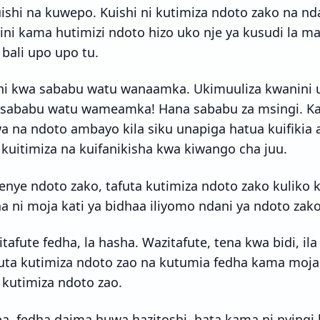
kuishi na kuwepo. Kuishi ni kutimiza ndoto zako na nd
ini kama hutimizi ndoto hizo uko nje ya kusudi la 
bali upo upo tu.
i kwa sababu watu wanaamka. Ukimuuliza kwanin
sababu watu wameamka! Hana sababu za msingi. Kat
wa na ndoto ambayo kila siku unapiga hatua kuifikia
 kuitimiza na kuifanikisha kwa kiwango cha juu.
wenye ndoto zako, tafuta kutimiza ndoto zako kuliko 
 ni moja kati ya bidhaa iliyomo ndani ya ndoto zako
tafute fedha, la hasha. Wazitafute, tena kwa bidi, ila
uta kutimiza ndoto zao na kutumia fedha kama moja 
kutimiza ndoto zao.
, fedha daima huwa hazitoshi, hata kama ni nyingi 