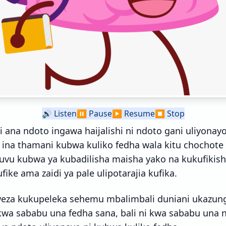
🔊
Listen
⏸️
Pause
▶️
Resume
⏹️
Stop
 ana ndoto ingawa haijalishi ni ndoto gani uliyonayo
 ina thamani kubwa kuliko fedha wala kitu chochote 
guvu kubwa ya kubadilisha maisha yako na kukufiki
fike ama zaidi ya pale ulipotarajia kufika.
eza kukupeleka sehemu mbalimbali duniani ukazun
wa sababu una fedha sana, bali ni kwa sababu una 