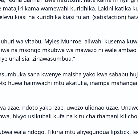
 matajiri kama wamewahi kuridhika. Lakini katika k
levu kiasi na kuridhika kiasi fulani (satisfaction) ha
huri wa vitabu, Myles Munroe, aliwahi kusema kuw
iwa na msongo mkubwa wa mawazo ni wale ambao 
nye uhalisia, zinawasumbua.”
asumbuka sana kwenye maisha yako kwa sababu huj
to huwa haimwachi mtu akatulia, inampa mahangai
wa azae, ndoto yako izae, uwezo ulionao uzae. Unawe
a, hivyo usikubali kufa na kitu cha thamani kilicho
wa wala ndogo. Fikiria mtu aliyegundua lipstick, l