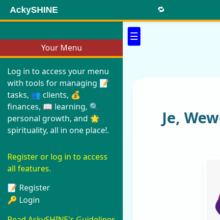
AckySHINE
🔁
☰
Your Menu
Log in to access your menu
with tools for managing 📝
tasks, 👥 clients, 💰
finances, 📖 learning, 🔍
Je, We
personal growth, and 🌟
spirituality, all in one place!.
Register or log in to access
all features.
📝 Register
🔑 Login
Read AckySHINE's Guidelines