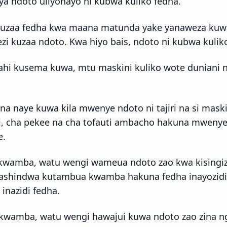
a ndoto uliyonayo ni kubwa kuliko fedha.
uzaa fedha kwa maana matunda yake yanaweza kuwa 
zi kuzaa ndoto. Kwa hiyo bais, ndoto ni kubwa kulik
hi kusema kuwa, mtu maskini kuliko wote duniani n
na naye kuwa kila mwenye ndoto ni tajiri na si mask
i, cha pekee na cha tofauti ambacho hakuna mwenye
e.
 kwamba, watu wengi wameua ndoto zao kwa kisingiz
nashindwa kutambua kwamba hakuna fedha inayozidi
inazidi fedha.
ni kwamba, watu wengi hawajui kuwa ndoto zao zina 