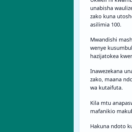
unabisha waulize
zako kuna utoshe
asilimia 100.
Mwandishi mashu
wenye kusumbul
hazijatokea kwe
Inawezekana un
zako, maana ndo
wa kutaifuta.
Kila mtu anapas
mafanikio makubw
Hakuna ndoto kub