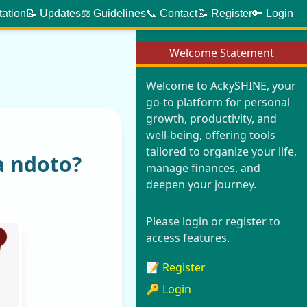
tation
📝 Updates
⚖️ Guidelines
📞 Contact
📝 Register
🔑 Login
Welcome Statement
Welcome to AckySHINE, your
go-to platform for personal
growth, productivity, and
well-being, offering tools
tailored to organize your life,
 ndoto?
manage finances, and
deepen your journey.
Please login or register to
access features.
📝 Register
🔑 Login