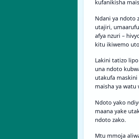
kufanikisha mais
Ndani ya ndoto z
utajiri, umaaruf
afya nzuri – hiv
kitu ikiwemo ut
Lakini tatizo lip
una ndoto kubwa
utakufa maskini 
maisha ya watu 
Ndoto yako ndiy
maana yake utak
ndoto zako.
Mtu mmoja aliwa