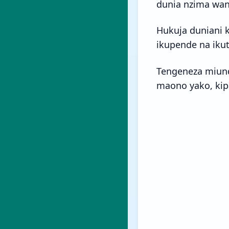
dunia nzima wana
Hukuja duniani 
ikupende na iku
Tengeneza miund
maono yako, kip