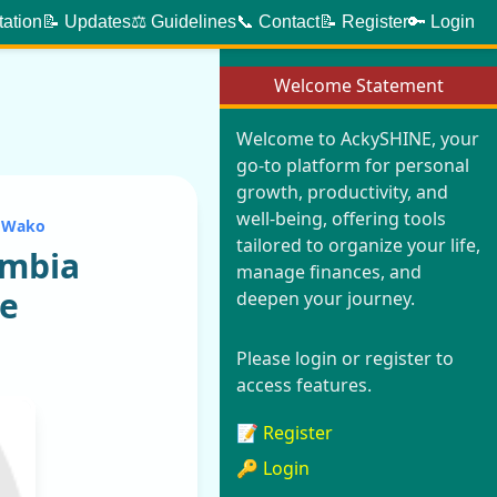
tation
📝 Updates
⚖️ Guidelines
📞 Contact
📝 Register
🔑 Login
Welcome Statement
Welcome to AckySHINE, your
go-to platform for personal
growth, productivity, and
well-being, offering tools
i Wako
tailored to organize your life,
mbia
manage finances, and
ke
deepen your journey.
Please login or register to
access features.
📝 Register
🔑 Login