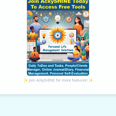
✨ Join AckySHINE for more features! ✨