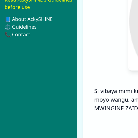
before use
📘 About AckySHINE
⚖️ Guidelines
📞 Contact
Si vibaya mimi k
moyo wangu, am
MWINGINE ZAID