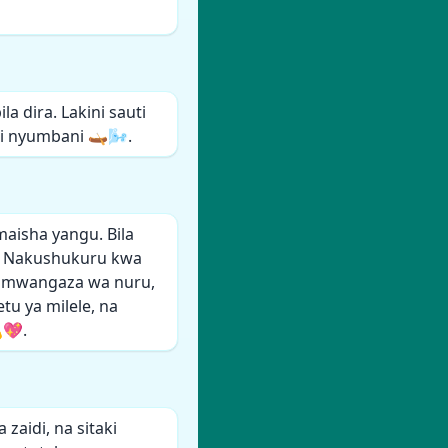
a dira. Lakini sauti
 nyumbani 🛶🌬️.
aisha yangu. Bila
a. Nakushukuru kwa
 mwangaza wa nuru,
tu ya milele, na
💖.
zaidi, na sitaki