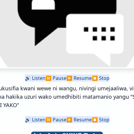
🔊
Listen
⏸️
Pause
▶️
Resume
⏹️
Stop
ukusifia kwani wewe ni wangu, nivingi umejaaliwa, v
a hakika uzuri wako umedhibiti matamanio yangu
I YAKO"
🔊
Listen
⏸️
Pause
▶️
Resume
⏹️
Stop