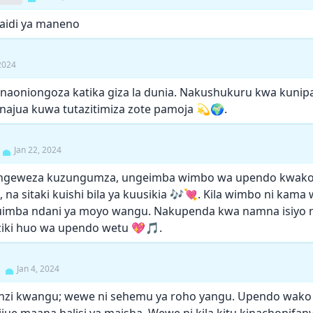
aidi ya maneno
2024
aoniongoza katika giza la dunia. Nakushukuru kwa kunip
 najua kuwa tutazitimiza zote pamoja 💫🌍.
Jan 22, 2024
geweza kuzungumza, ungeimba wimbo wa upendo kwako k
 na sitaki kuishi bila ya kuusikia 🎶💘. Kila wimbo ni ka
imba ndani ya moyo wangu. Nakupenda kwa namna isiyo na
ki huo wa upendo wetu 💖🎵.
Jan 4, 2024
nzi kwangu; wewe ni sehemu ya roho yangu. Upendo wako 