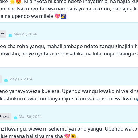
ako 🌟😍. Kila nyota ni kama ndoto inayotimia, na najua k
milele. Nakupenda kwa namna isiyo na kikomo, na najua 
a na upendo wa milele 💖🌠.
st
May 22, 2024
oo cha roho yangu, mahali ambapo ndoto zangu zinajidhih
a mwisho, lenye nyota zisizohesabika, na kila moja inaangaz
May 15, 2024
eno yanavyoweza kueleza. Upendo wangu kwako ni wa kina
akushukuru kwa kunifanya nijue uzuri wa upendo wa kweli 
Guest
Mar 30, 2024
nzi kwangu; wewe ni sehemu ya roho yangu. Upendo wako 
jue maana halisi ya maisha 💖🤗.