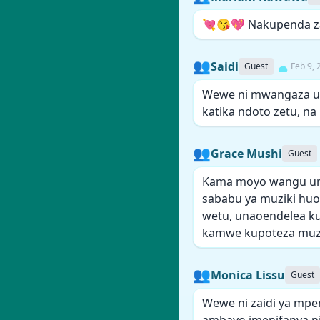
💘😘💖 Nakupenda z
👥
Saidi
Guest
Feb 9, 
Wewe ni mwangaza un
katika ndoto zetu, na
👥
Grace Mushi
Guest
Kama moyo wangu un
sababu ya muziki huo,
wetu, unaoendelea ku
kamwe kupoteza muzi
👥
Monica Lissu
Guest
Wewe ni zaidi ya mpe