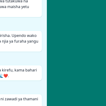
uwa tutakuwa na
kuwa maisha yetu
irisha. Upendo wako
a njia ya furaha yangu
 kirefu, kama bahari
🌊❤️.
ni zawadi ya thamani