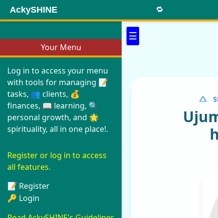
AckySHINE
🔁
☰
Your Menu
Log in to access your menu
with tools for managing 📝
tasks, 👥 clients, 💰
S
finances, 📖 learning, 🔍
Uju
personal growth, and 🌟
spirituality, all in one place!.
h
Register or log in to access
all features.
📝 Register
🔑 Login
Read AckySHINE's Guidelines