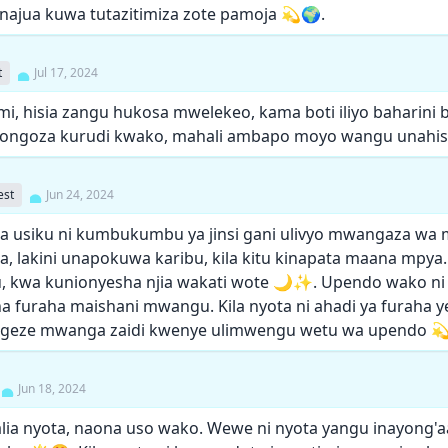
 najua kuwa tutazitimiza zote pamoja 💫🌍.
t
Jul 17, 2024
 hisia zangu hukosa mwelekeo, kama boti iliyo baharini bil
iongoza kurudi kwako, mahali ambapo moyo wangu unahisi
est
Jun 24, 2024
za usiku ni kumbukumbu ya jinsi gani ulivyo mwangaza wa m
la, lakini unapokuwa karibu, kila kitu kinapata maana mpy
kwa kunionyesha njia wakati wote 🌙✨. Upendo wako ni
 furaha maishani mwangu. Kila nyota ni ahadi ya furaha ye
iongeze mwanga zaidi kwenye ulimwengu wetu wa upendo 
Jun 18, 2024
lia nyota, naona uso wako. Wewe ni nyota yangu inayong'aa 