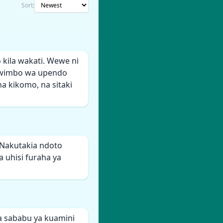
Sort:
ila wakati. Wewe ni
ma wimbo wa upendo
 kikomo, na sitaki
Nakutakia ndoto
 uhisi furaha ya
a sababu ya kuamini