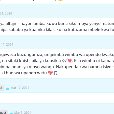
21, 2024
ya alfajiri, inayoniambia kuwa kuna siku mpya yenye matu
ipa sababu ya kuamka kila siku na kutazama mbele kwa f
 11, 2024
geweza kuzungumza, ungeimba wimbo wa upendo kwako k
 na sitaki kuishi bila ya kuusikia 🎶💘. Kila wimbo ni ka
imba ndani ya moyo wangu. Nakupenda kwa namna isiyo na
ki huo wa upendo wetu 💖🎵.
st
Mar 10, 2024
uest
Mar 5, 2024