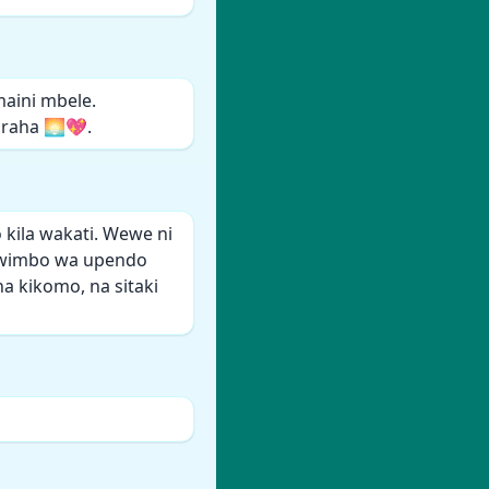
maini mbele.
uraha 🌅💖.
ila wakati. Wewe ni
ma wimbo wa upendo
 kikomo, na sitaki