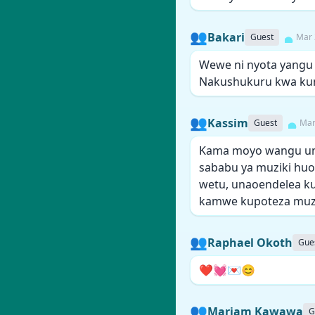
👥
Bakari
Guest
Mar 
Wewe ni nyota yangu 
Nakushukuru kwa kun
👥
Kassim
Guest
Mar
Kama moyo wangu un
sababu ya muziki huo,
wetu, unaoendelea ku
kamwe kupoteza muzi
👥
Raphael Okoth
Gue
❤️💓💌😊
👥
Mariam Kawawa
G