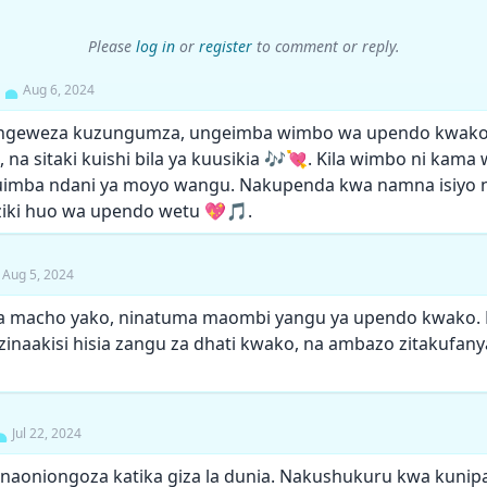
Please
log in
or
register
to comment or reply.
Aug 6, 2024
geweza kuzungumza, ungeimba wimbo wa upendo kwako k
 na sitaki kuishi bila ya kuusikia 🎶💘. Kila wimbo ni ka
imba ndani ya moyo wangu. Nakupenda kwa namna isiyo na
ki huo wa upendo wetu 💖🎵.
Aug 5, 2024
ga macho yako, ninatuma maombi yangu ya upendo kwako. 
naakisi hisia zangu za dhati kwako, na ambazo zitakufanya
Jul 22, 2024
aoniongoza katika giza la dunia. Nakushukuru kwa kunip