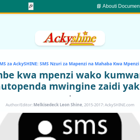
🎉
📘 About
ℹ️ Documen
MS za AckySHINE: SMS Nzuri za Mapenzi na Mahaba Kwa Mpenz
mbe kwa mpenzi wako kumwa
utopenda mwingine zaidi ya
•
Author/Editor:
Melkisedeck Leon Shine
, 2015-2017: AckySHINE.com