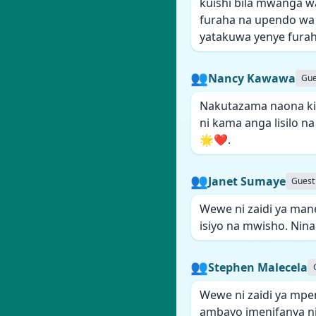
kuishi bila mwanga w
furaha na upendo wa 
yatakuwa yenye furah
👥
Nancy Kawawa
Gue
Nakutazama naona ki
ni kama anga lisilo n
🌟❤️.
👥
Janet Sumaye
Guest
Wewe ni zaidi ya man
isiyo na mwisho. Nin
👥
Stephen Malecela
Wewe ni zaidi ya mpe
ambayo imenifanya ni