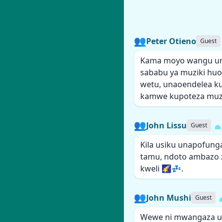
👥
Peter Otieno
Guest
Kama moyo wangu un
sababu ya muziki huo,
wetu, unaoendelea ku
kamwe kupoteza muzi
👥
John Lissu
Guest
Kila usiku unapofun
tamu, ndoto ambazo zi
kweli 🌠💤.
👥
John Mushi
Guest
Wewe ni mwangaza un