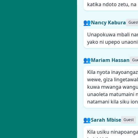
katika ndoto zetu, na
👥
Nancy Kabura
Gues
Unapokuwa mbali nami,
yako ni upepo unaon
👥
Mariam Hassan
Gu
Kila nyota inayoanga
wewe, giza lingetawa
kuwa mwanga wangu, 
unaoleta matumaini na
natamani kila siku 
👥
Sarah Mbise
Guest
Kila usiku ninapoanga