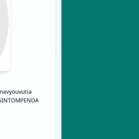
inavyouvutia
 "SINTOMPENDA