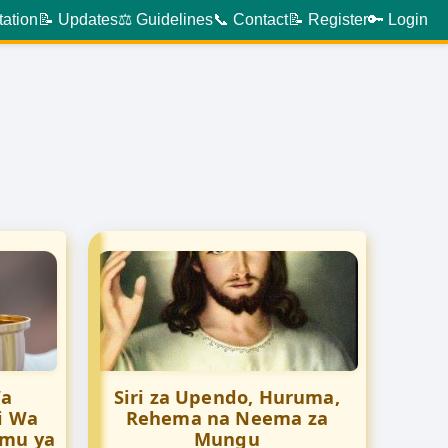
tation
📝 Updates
⚖️ Guidelines
📞 Contact
📝 Register
🔑 Login
Wa
Siri za Upendo, Huruma,
i Wa
Rehema na Neema za
amu ya
Mungu