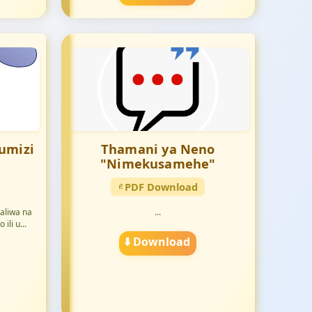
umizi
Thamani ya Neno
"Nimekusamehe"
PDF Download
jaliwa na
...
li u...
⬇️ Download