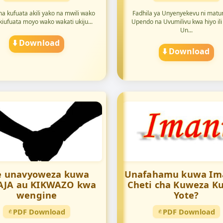
ha kufuata akili yako na mwili wako
Fadhila ya Unyenyekevu ni matu
kiufuata moyo wako wakati ukiju...
Upendo na Uvumilivu kwa hiyo ili 
Un...
⬇️ Download
⬇️ Download
e unavyoweza kuwa
Unafahamu kuwa Ima
JA au KIKWAZO kwa
Cheti cha Kuweza K
wengine
Yote?
PDF Download
PDF Download