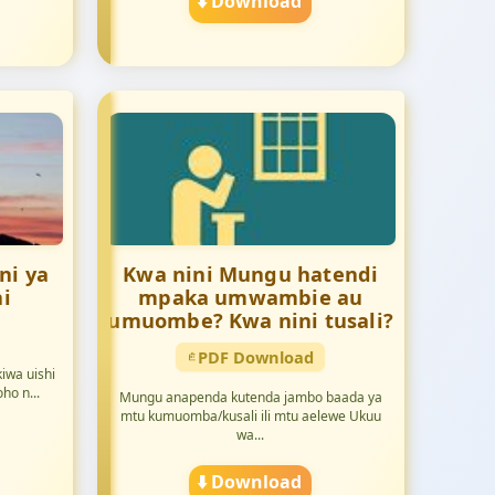
⬇️ Download
ni ya
Kwa nini Mungu hatendi
i
mpaka umwambie au
umuombe? Kwa nini tusali?
PDF Download
iwa uishi
ho n...
Mungu anapenda kutenda jambo baada ya
mtu kumuomba/kusali ili mtu aelewe Ukuu
wa...
⬇️ Download