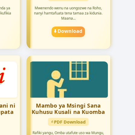
nda ya
Mwenendo wenu na uongozwe na Roho,
kufikia
nanyi hamtafuata tena tamaa za kidunia.
Maana...
⬇️ Download
ni ni
Mambo ya Msingi Sana
upata
Kuhusu Kusali na Kuomba
PDF Download
Rafiki yangu, Omba utafute uso wa Mungu,