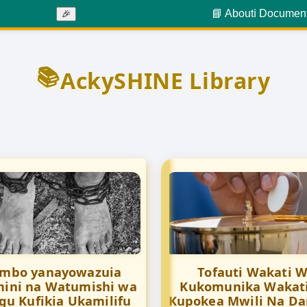
📘 About
ℹ️ Documen
🎉
📚
AckySHINE Library
mbo yanayowazuia
Tofauti Wakati 
ini na Watumishi wa
Kukomunika Wakat
u Kufikia Ukamilifu
Kupokea Mwili Na D