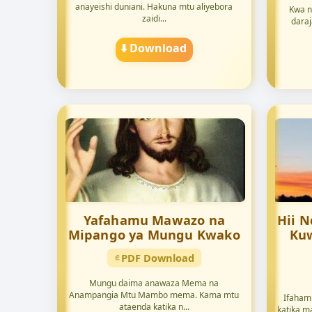
anayeishi duniani. Hakuna mtu aliyebora
Kwa n
zaidi...
daraj
⬇️ Download
Yafahamu Mawazo na
Hii 
Mipango ya Mungu Kwako
Kuw
PDF Download
Mungu daima anawaza Mema na
Anampangia Mtu Mambo mema. Kama mtu
Ifaham
ataenda katika n...
katika ma