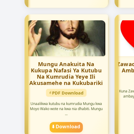
Mungu Anakuita Na
Zawad
Kukupa Nafasi Ya Kutubu
Amb
Na Kumrudia Yeye Ili
Akusamehe na Kukubariki
Kuna Zaw
PDF Download
ambay
Unaalikwa kutubu na kumrudia Mungu kwa
Moyo Wako wote na kwa nia dhabiti. Mungu
...
⬇️ Download