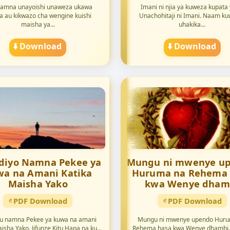
amna unayoishi unaweza ukawa
Imani ni njia ya kuweza kupata 
a au kikwazo cha wengine kuishi
Unachohitaji ni Imani. Naam k
maisha ya...
uhakika...
⬇️ Download
⬇️ Download
Ndiyo Namna Pekee ya
Mungu ni mwenye up
a na Amani Katika
Huruma na Rehema 
Maisha Yako
kwa Wenye dham
PDF Download
PDF Download
u namna Pekee ya kuwa na amani
Mungu ni mwenye upendo Huru
isha Yako. Jifunze Kitu Hapa na ku...
Rehema hasa kwa Wenye dhambi