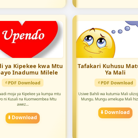
i ya Kipekee kwa Mtu
Tafakari Kuhusu Mat
ayo Inadumu Milele
Ya Mali
PDF Download
PDF Download
adi moja ya Kipekee ya kumpa mtu
Usiwe Bahili wa kutumia Mali ulizo
o ni Kusali na Kuomwombea Mtu
Mungu. Mungu amekupa Mali hizo i
awez...
⬇️ Download
⬇️ Download