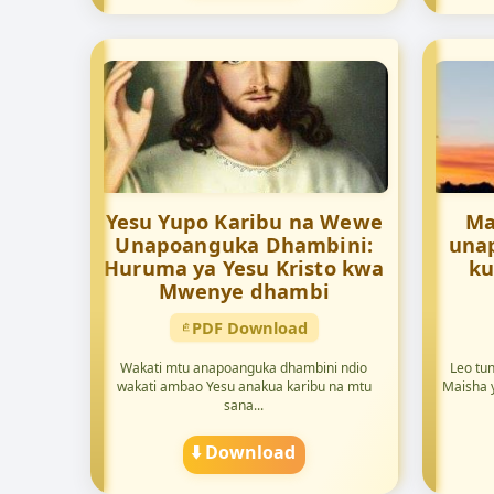
Yesu Yupo Karibu na Wewe
Ma
Unapoanguka Dhambini:
una
Huruma ya Yesu Kristo kwa
ku
Mwenye dhambi
PDF Download
Wakati mtu anapoanguka dhambini ndio
Leo tun
wakati ambao Yesu anakua karibu na mtu
Maisha y
sana...
⬇️ Download