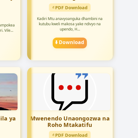
PDF Download
Kadiri Mtu anavyoanguka dhambini na
kutubu kweli makosa yake ndivyo na
nampokea
upendo, H...
 Vile...
⬇️ Download
ila ya
Mwenendo Unaongozwa na
Roho Mtakatifu
PDF Download