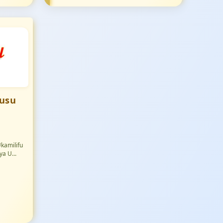
husu
Ukamilifu
ya U...