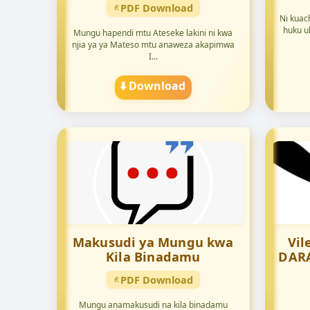
PDF Download
Ni kuac
huku u
Mungu hapendi mtu Ateseke lakini ni kwa
njia ya ya Mateso mtu anaweza akapimwa
I...
⬇️ Download
Makusudi ya Mungu kwa
Vil
Kila Binadamu
DARA
PDF Download
Mungu anamakusudi na kila binadamu