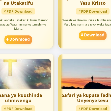
na Utakatifu
Yesu Kristo
PDF Download
PDF Download
ekuandalia Tafakari kuhusu Mambo
Wakati wa Kukomunika kila mtu a
wazuia Waumini na watumishi wa
Yesu kwa namna alivyojiweka tayari.
Mun...
⬇️ Download
⬇️ Download
ana ya kuushinda
Safari ya kupata fadh
ulimwengu
Unyenyekevu
PDF Download
PDF Download