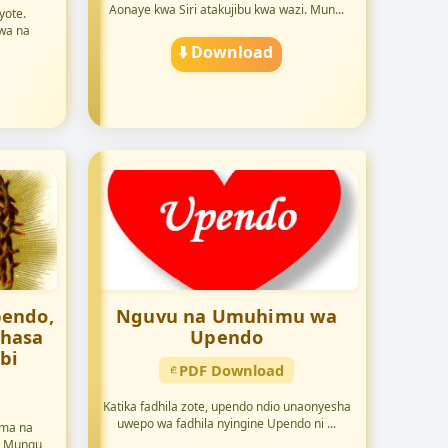
Aonaye kwa Siri atakujibu kwa wazi. Mun...
yote.
uwa na
⬇️ Download
endo,
Nguvu na Umuhimu wa
hasa
Upendo
bi
PDF Download
Katika fadhila zote, upendo ndio unaonyesha
uwepo wa fadhila nyingine Upendo ni ...
ma na
. Mungu