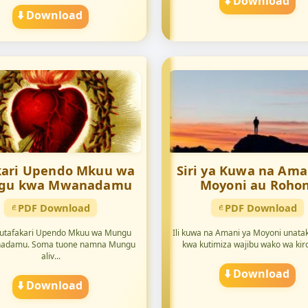
⬇️ Download
⬇️ Download
kari Upendo Mkuu wa
Siri ya Kuwa na Ama
gu kwa Mwanadamu
Moyoni au Rohon
PDF Download
PDF Download
tutafakari Upendo Mkuu wa Mungu
Ili kuwa na Amani ya Moyoni unatak
adamu. Soma tuone namna Mungu
kwa kutimiza wajibu wako wa kiro
aliv...
⬇️ Download
⬇️ Download