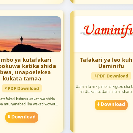
mbo ya kutafakari
Tafakari ya leo ku
pokuwa katika shida
Uaminifu
bwa, unapoelekea
PDF Download
kukata tamaa
Uaminifu ni kipimo na kigezo cha 
PDF Download
na Utakatifu. Uaminifu ni ishara 
atafakari kuhusu wakati wa shida.
⬇️ Download
a mtu yanabadilika wakati wowot...
⬇️ Download