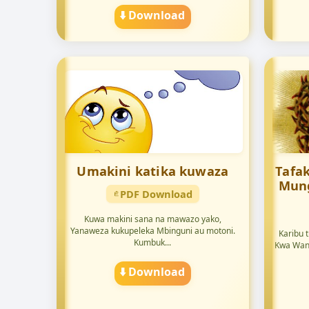
⬇️ Download
Umakini katika kuwaza
Tafa
Mun
PDF Download
Kuwa makini sana na mawazo yako,
Yanaweza kukupeleka Mbinguni au motoni.
Karibu 
Kumbuk...
Kwa Wan
⬇️ Download