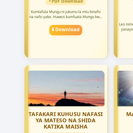
PDF Download
Kumtafuta Mungu ni jukumu la mtu binafsi
na nafsi yake. Huwezi kumfuata Mungu kw...
Leo nim
⬇️ Download
yanayo
TAFAKARI KUHUSU NAFASI
Ma
YA MATESO NA SHIDA
KATIKA MAISHA