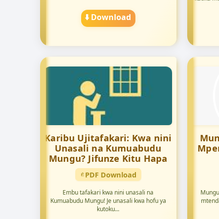
⬇️ Download
Karibu Ujitafakari: Kwa nini
Mun
Unasali na Kumuabudu
Mpen
Mungu? Jifunze Kitu Hapa
PDF Download
Embu tafakari kwa nini unasali na
Mungu 
Kumuabudu Mungu! Je unasali kwa hofu ya
mtenda
kutoku...