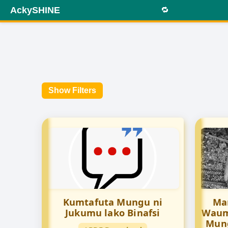
AckySHINE
🔁
Show Filters
Kumtafuta Mungu ni
Ma
Jukumu lako Binafsi
Waum
Mung