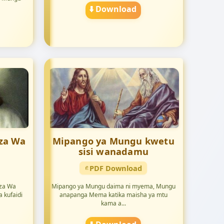
⬇️ Download
aza Wa
Mipango ya Mungu kwetu
sisi wanadamu
PDF Download
aza Wa
Mipango ya Mungu daima ni myema, Mungu
 kufaidi
anapanga Mema katika maisha ya mtu
kama a...