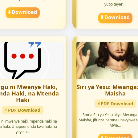
yupo tayari...
⬇️ Download
⬇️ Download
gu ni Mwenye Haki,
Siri ya Yesu: Mwang
da Haki, na Mtenda
Maisha
Haki
PDF Download
PDF Download
Soma Siri ya Yesu aliye Mwang
Maisha, Jifunze namna unavyoweza
ni mwenye haki, mpenda haki na
Mwa...
 haki. Unapoenenda kwa haki na
yeye a...