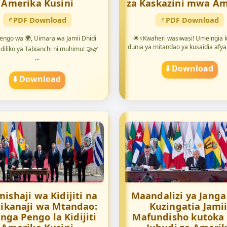
Amerika Kusini
za Kaskazini mwa Am
PDF Download
PDF Download
ngo wa 🌍, Uimara wa Jamii Dhidi
🌟⚕️Kwaheri wasiwasi! Umeingia
dunia ya mitandao ya kusaidia afya y
iliko ya Tabianchi ni muhimu! 🤝🌿
...
⬇️ Download
⬇️ Download
mishaji wa Kidijiti na
Maandalizi ya Jang
ikanaji wa Mtandao:
Kuzingatia Jamii
nga Pengo la Kidijiti
Mafundisho kutoka