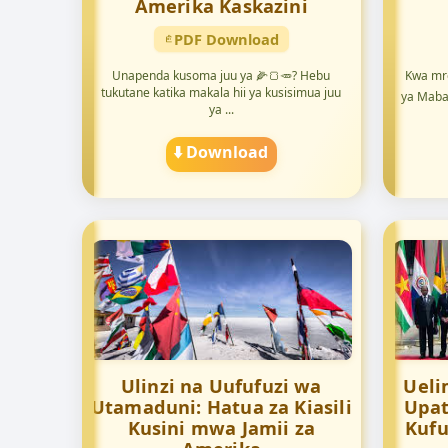
Amerika Kaskazini
PDF Download
Unapenda kusoma juu ya 🌽🍞🥕? Hebu
Kwa mre
tukutane katika makala hii ya kusisimua juu
ya Mabad
ya ...
⬇️ Download
Ulinzi na Uufufuzi wa
Ueli
Utamaduni: Hatua za Kiasili
Upat
Kusini mwa Jamii za
Kufu