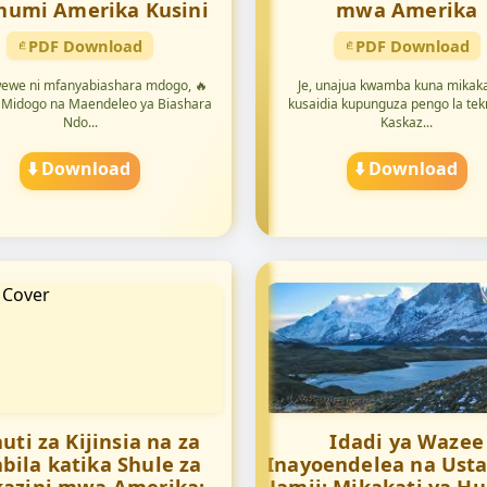
humi Amerika Kusini
mwa Amerika
PDF Download
PDF Download
ewe ni mfanyabiashara mdogo, 🔥
Je, unajua kwamba kuna mikaka
 Midogo na Maendeleo ya Biashara
kusaidia kupunguza pengo la tek
Ndo...
Kaskaz...
⬇️ Download
⬇️ Download
uti za Kijinsia na za
Idadi ya Wazee
bila katika Shule za
Inayoendelea na Ust