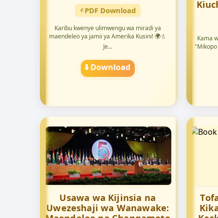
Kiuc
PDF Download
Karibu kwenye ulimwengu wa miradi ya
maendeleo ya jamii ya Amerika Kusini! 🌍💧
Kama w
Je...
"Mikopo
⬇️ Download
Usawa wa Kijinsia na
Tofa
Uwezeshaji wa Wanawake:
Kika