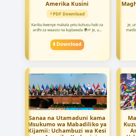
Amerika Kusini
Magh
PDF Download
Karibu kwenye makala yetu kuhusu haki za
Je, u
ardhi za waasisi na kujitawala 🌍🌱 Je, u...
matib
⬇️ Download
Sanaa na Utamaduni kama
Ma
Msukumo wa Mabadiliko ya
Kuzu
Kijamii: Uchambuzi wa Kesi
A