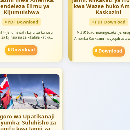
kazini mwa Amerika:
Jamii: Mikakati ya 
endeleza Elimu ya
kwa Wazee huko Am
Kijumuishwa
Kaskazini
PDF Download
PDF Download
i! ✨ Je, umewahi kujiuliza kuhusu
👵👴🌍 Idadi inaongezeka! Je, unaj
i za kijinsia na za kikabila katika...
Amerika Kaskazini inavyojali ustaw
⬇️ Download
⬇️ Download
goro wa Upatikanaji
yumba: Suluhisho za
unifu kwa Jamii za