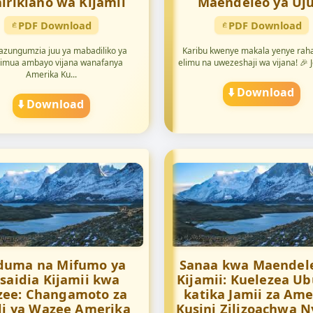
irikiano wa Kijamii
Maendeleo ya Uju
PDF Download
PDF Download
azungumzia juu ya mabadiliko ya
Karibu kwenye makala yenye raha
simua ambayo vijana wanafanya
elimu na uwezeshaji wa vijana! 🎉 Je
Amerika Ku...
⬇️ Download
⬇️ Download
duma na Mifumo ya
Sanaa kwa Maendel
saidia Kijamii kwa
Kijamii: Kuelezea Ub
ee: Changamoto za
katika Jamii za Ame
di ya Wazee Amerika
Kusini Zilizoachwa 