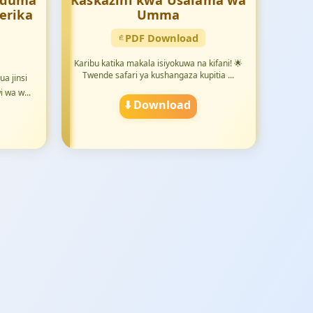
Huduma
Kaskazini kwa Usalama wa
erika
Umma
PDF Download
Karibu katika makala isiyokuwa na kifani! 🌟
Twende safari ya kushangaza kupitia ...
ua jinsi
i wa w...
⬇️ Download