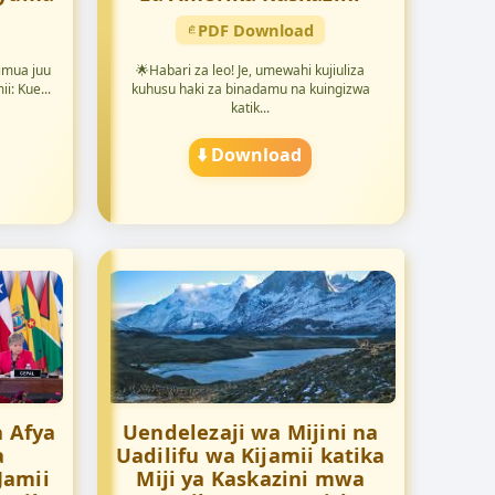
PDF Download
imua juu
🌟Habari za leo! Je, umewahi kujiuliza
i: Kue...
kuhusu haki za binadamu na kuingizwa
katik...
⬇️ Download
a Afya
Uendelezaji wa Mijini na
a
Uadilifu wa Kijamii katika
Jamii
Miji ya Kaskazini mwa