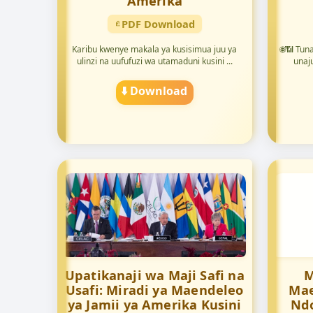
Amerika
PDF Download
Karibu kwenye makala ya kusisimua juu ya
🌐📶 Tuna
ulinzi na uufufuzi wa utamaduni kusini ...
unaju
⬇️ Download
Upatikanaji wa Maji Safi na
M
Usafi: Miradi ya Maendeleo
Mae
ya Jamii ya Amerika Kusini
Ndo