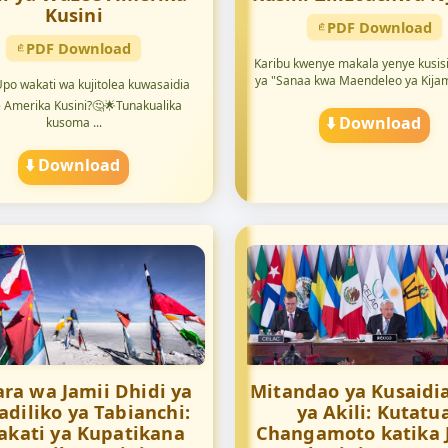
Kusini
PDF Download
PDF Download
Karibu kwenye makala yenye kusis
ya "Sanaa kwa Maendeleo ya Kijami
po wakati wa kujitolea kuwasaidia
 Amerika Kusini?🤔🌟Tunakualika
⬇️ Download
kusoma ...
⬇️ Download
ra wa Jamii Dhidi ya
Mitandao ya Kusaidi
diliko ya Tabianchi:
ya Akili: Kutatu
akati ya Kupatikana
Changamoto katika 