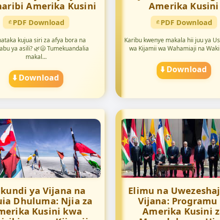
aribi Amerika Kusini
Amerika Kusini
PDF Download
PDF Download
nataka kujua siri za afya bora na
Karibu kwenye makala hii juu ya Us
abu ya asili? 🌿😃 Tumekuandalia
wa Kijamii wa Wahamiaji na Wakim
makal...
⬇️ Download
⬇️ Download
kundi ya Vijana na
Elimu na Uwezeshaj
ia Dhuluma: Njia za
Vijana: Programu
merika Kusini kwa
Amerika Kusini 