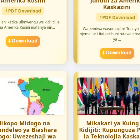
Amerika Kusini
Juhudi za Ameri
Kaskazini
PDF Download
PDF Download
ishi katika ulimwengu wa kidijiti! Je,
a Amerika Kusini inafanya nin...
Wapendwa wasomaji! 📣 Tunayo 
njema! 🎉 Hivi karibuni tutawalete
ya ...
⬇️ Download
⬇️ Download
ikopo Midogo na
Mikakati ya Kuing
ndeleo ya Biashara
Kidijiti: Kupunguza 
go: Uwezeshaji wa
la Teknolojia Kaska