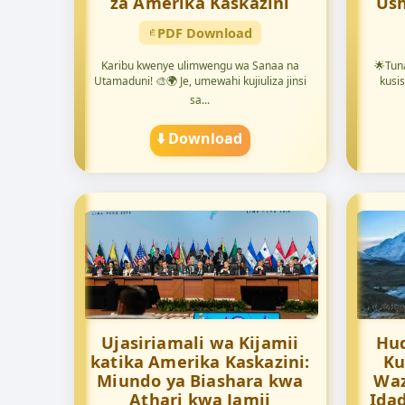
za Amerika Kaskazini
Ush
PDF Download
Karibu kwenye ulimwengu wa Sanaa na
🌟Tun
Utamaduni! 🎨🌍 Je, umewahi kujiuliza jinsi
kusi
sa...
⬇️ Download
Ujasiriamali wa Kijamii
Hu
katika Amerika Kaskazini:
Ku
Miundo ya Biashara kwa
Waz
Athari kwa Jamii
Ida