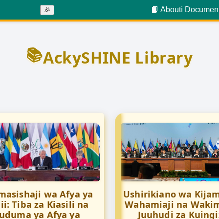
📘 About
ℹ️ Documen
🎉
📚
AckySHINE Library
asishaji wa Afya ya
Ushirikiano wa Kijam
ii: Tiba za Kiasili na
Wahamiaji na Wakim
uduma ya Afya ya
Juuhudi za Kuingi