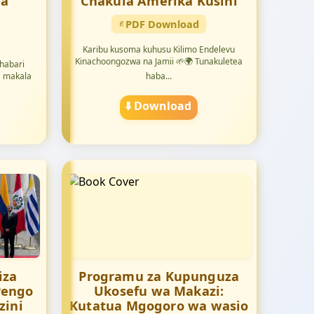
ka
Chakula Amerika Kusini
PDF Download
Karibu kusoma kuhusu Kilimo Endelevu
Kinachoongozwa na Jamii 🌱🌍 Tunakuletea
habari
a makala
haba...
⬇️ Download
iza
Programu za Kupunguza
Pengo
Ukosefu wa Makazi:
zini
Kutatua Mgogoro wa wasio