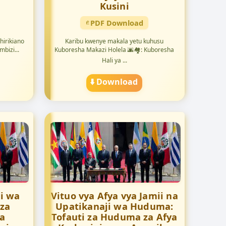
Kusini
PDF Download
hirikiano
Karibu kwenye makala yetu kuhusu
bizi...
Kuboresha Makazi Holela 🌆🏘️: Kuboresha
Hali ya ...
⬇️ Download
i wa
Vituo vya Afya vya Jamii na
 za
Upatikanaji wa Huduma:
za
Tofauti za Huduma za Afya