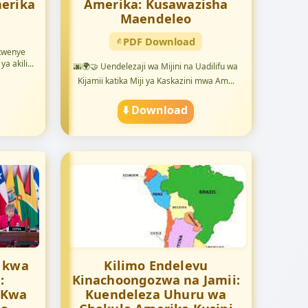
erika
Amerika: Kusawazisha
Maendeleo
PDF Download
 kwenye
a akili...
🌆🌍🤝 Uendelezaji wa Mijini na Uadilifu wa
Kijamii katika Miji ya Kaskazini mwa Am...
⬇️ Download
a kwa
Kilimo Endelevu
:
Kinachoongozwa na Jamii:
 Kwa
Kuendeleza Uhuru wa