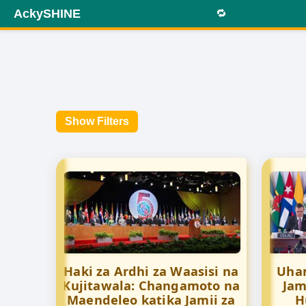
AckySHINE
🔁
Show Filters
Haki za Ardhi za Waasisi na
Uham
Kujitawala: Changamoto na
Jam
Maendeleo katika Jamii za
H