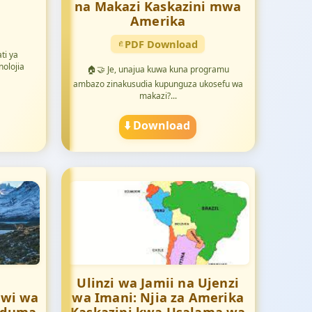
na Makazi Kaskazini mwa
Amerika
PDF Download
ti ya
nolojia
🏠🤝 Je, unajua kuwa kuna programu
ambazo zinakusudia kupunguza ukosefu wa
makazi?...
⬇️ Download
Ulinzi wa Jamii na Ujenzi
awi wa
wa Imani: Njia za Amerika