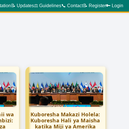
tation
📝 Updates
⚖️ Guidelines
📞 Contact
📝 Register
🔑 Login
ii wa
Kuboresha Makazi Holela:
bizi:
Kuboresha Hali ya Maisha
za
katika Miji ya Amerika