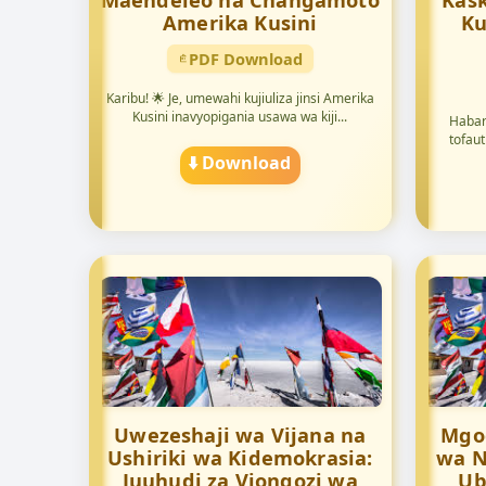
Maendeleo na Changamoto
Kas
Amerika Kusini
Ku
PDF Download
Karibu! 🌟 Je, umewahi kujiuliza jinsi Amerika
Kusini inavyopigania usawa wa kiji...
Habar
tofaut
⬇️ Download
Uwezeshaji wa Vijana na
Mgo
Ushiriki wa Kidemokrasia:
wa N
Juuhudi za Viongozi wa
Ub