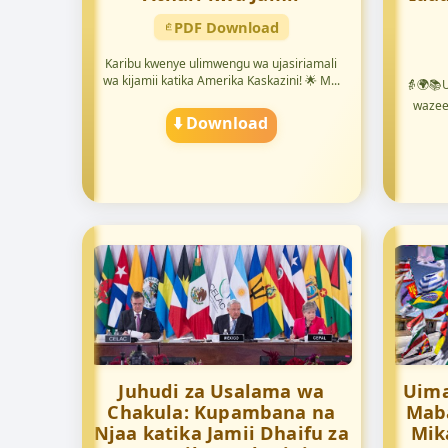
PDF Download
Karibu kwenye ulimwengu wa ujasiriamali
wa kijamii katika Amerika Kaskazini! 🌟 M...
👵🌍📚U
wazee
⬇️ Download
Juhudi za Usalama wa
Uima
Chakula: Kupambana na
Maba
Njaa katika Jamii Dhaifu za
Mik