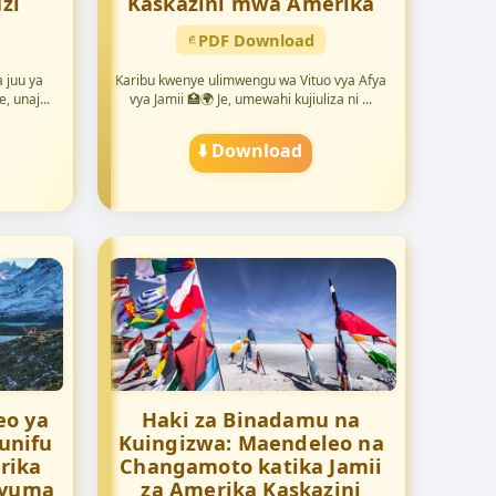
zi
Kaskazini mwa Amerika
PDF Download
 juu ya
Karibu kwenye ulimwengu wa Vituo vya Afya
, unaj...
vya Jamii 🏥🌍 Je, umewahi kujiuliza ni ...
⬇️ Download
eo ya
Haki za Binadamu na
unifu
Kuingizwa: Maendeleo na
rika
Changamoto katika Jamii
Nyuma
za Amerika Kaskazini