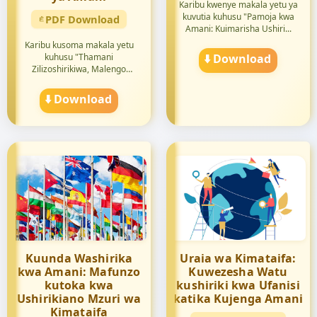
Karibu kwenye makala yetu ya
kuvutia kuhusu "Pamoja kwa
PDF Download
Amani: Kuimarisha Ushiri...
Karibu kusoma makala yetu
kuhusu "Thamani
⬇️ Download
Zilizoshirikiwa, Malengo
Yaliyoshiriki...
⬇️ Download
Kuunda Washirika
Uraia wa Kimataifa:
kwa Amani: Mafunzo
Kuwezesha Watu
kutoka kwa
kushiriki kwa Ufanisi
Ushirikiano Mzuri wa
katika Kujenga Amani
Kimataifa