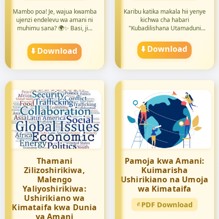
Mambo poa! Je, wajua kwamba
Karibu katika makala hii yenye
ujenzi endelevu wa amani ni
kichwa cha habari
muhimu sana? 🌍✨ Basi, ji...
"Kubadilishana Utamaduni
kama M...
⬇️ Download
⬇️ Download
Thamani
Pamoja kwa Amani:
Zilizoshirikiwa,
Kuimarisha
Malengo
Ushirikiano na Umoja
Yaliyoshirikiwa:
wa Kimataifa
Ushirikiano wa
PDF Download
Kimataifa kwa Dunia
ya Amani