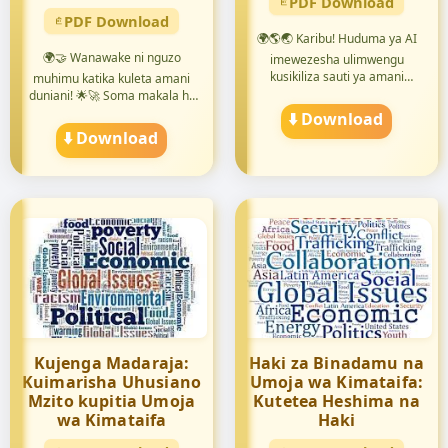
PDF Download
PDF Download
🌍🌎🌏 Karibu! Huduma ya AI
🌍🤝 Wanawake ni nguzo
imewezesha ulimwengu
kusikiliza sauti ya amani
muhimu katika kuleta amani
kutoka p...
duniani! 🌟🚀 Soma makala hii
yeny...
⬇️ Download
⬇️ Download
Kujenga Madaraja:
Haki za Binadamu na
Kuimarisha Uhusiano
Umoja wa Kimataifa:
Mzito kupitia Umoja
Kutetea Heshima na
wa Kimataifa
Haki