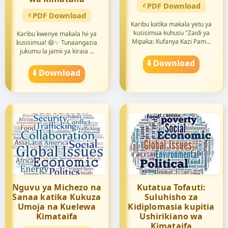
PDF Download
PDF Download
Karibu katika makala yetu ya
kusisimua kuhusu "Zaidi ya
Karibu kwenye makala hii ya
Mipaka: Kufanya Kazi Pam...
kusisimua! 😄✨ Tunaangazia
jukumu la jamii ya kiraia ...
⬇️ Download
⬇️ Download
Nguvu ya Michezo na
Kutatua Tofauti:
Sanaa katika Kukuza
Suluhisho za
Umoja na Kuelewa
Kidiplomasia kupitia
Kimataifa
Ushirikiano wa
Kimataifa