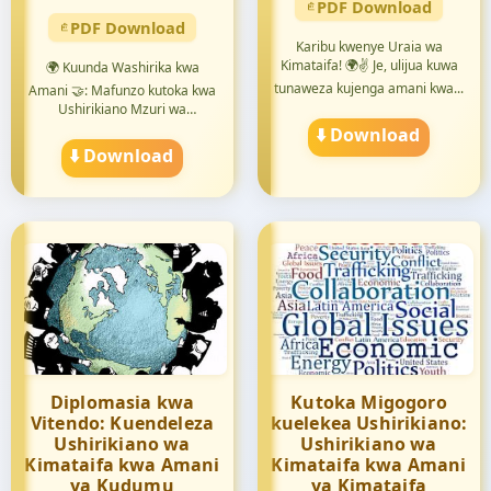
PDF Download
PDF Download
Karibu kwenye Uraia wa
Kimataifa! 🌍✌️ Je, ulijua kuwa
🌍 Kuunda Washirika kwa
tunaweza kujenga amani kwa...
Amani 🤝: Mafunzo kutoka kwa
Ushirikiano Mzuri wa
Kimataif...
⬇️ Download
⬇️ Download
Diplomasia kwa
Kutoka Migogoro
Vitendo: Kuendeleza
kuelekea Ushirikiano:
Ushirikiano wa
Ushirikiano wa
Kimataifa kwa Amani
Kimataifa kwa Amani
ya Kudumu
ya Kimataifa