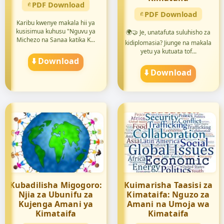
PDF Download
PDF Download
Karibu kwenye makala hii ya
kusisimua kuhusu "Nguvu ya
🌍🤝 Je, unatafuta suluhisho za
Michezo na Sanaa katika K...
kidiplomasia? Jiunge na makala
yetu ya kutuata tof...
⬇️ Download
⬇️ Download
Kubadilisha Migogoro:
Kuimarisha Taasisi za
Njia za Ubunifu za
Kimataifa: Nguzo za
Kujenga Amani ya
Amani na Umoja wa
Kimataifa
Kimataifa