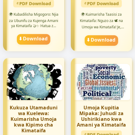
PDF Download
PDF Download
🌍 Kubadilisha Migogoro: Njia
🌍 Kuimarisha Taasisi za
za Ubunifu za Kujenga Amani
Kimataifa: Nguzo za 🕊️ na
ya Kimataifa 🤝✨ Hatua z...
Umoja wa Kimataifa! Je,
unatak...
⬇️ Download
⬇️ Download
Kukuza Utamaduni
Umoja Kupitia
wa Kuelewa:
Mipaka: Juhudi za
Kuimarisha Umoja
Ushirikiano kwa
kwa Kipimo cha
Amani ya Kimataifa
Kimataifa
PDF Download