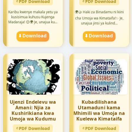
PDF Download
PDF Download
Karibu kwenye makala yetu ya
🌍🤝 Haki za Binadamu ni kiini
kusisimua kuhusu Kujenga
cha Umoja wa Kimataifa!✨ Je,
Madaraja! 😊🌍 Je, unajua ku...
unajua jinsi ya kulind...
⬇️ Download
⬇️ Download
Ujenzi Endelevu wa
Kubadilishana
Amani: Njia za
Utamaduni kama
Kushirikiana kwa
Mhimili wa Umoja na
Umoja wa Kudumu
Kuelewa Kimataifa
PDF Download
PDF Download