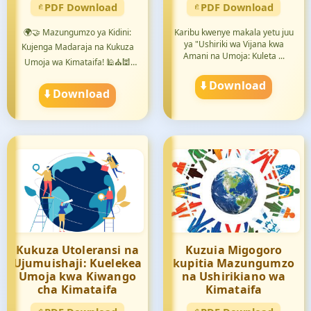
PDF Download
PDF Download
🌍🤝 Mazungumzo ya Kidini:
Karibu kwenye makala yetu juu
ya "Ushiriki wa Vijana kwa
Kujenga Madaraja na Kukuza
Amani na Umoja: Kuleta ...
Umoja wa Kimataifa! 🕌⛪️🕍
Jiu...
⬇️ Download
⬇️ Download
Kukuza Utoleransi na
Kuzuia Migogoro
Ujumuishaji: Kuelekea
kupitia Mazungumzo
Umoja kwa Kiwango
na Ushirikiano wa
cha Kimataifa
Kimataifa