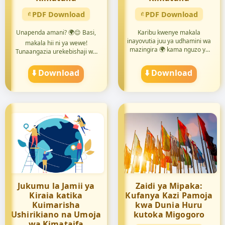
PDF Download
PDF Download
Unapenda amani? 🌍😌 Basi,
Karibu kwenye makala
inayovutia juu ya udhamini wa
makala hii ni ya wewe!
mazingira 🌍 kama nguzo ya
Tunaangazia urekebishaji wa
migo...
ama...
⬇️ Download
⬇️ Download
Jukumu la Jamii ya
Zaidi ya Mipaka:
Kiraia katika
Kufanya Kazi Pamoja
Kuimarisha
kwa Dunia Huru
Ushirikiano na Umoja
kutoka Migogoro
wa Kimataifa