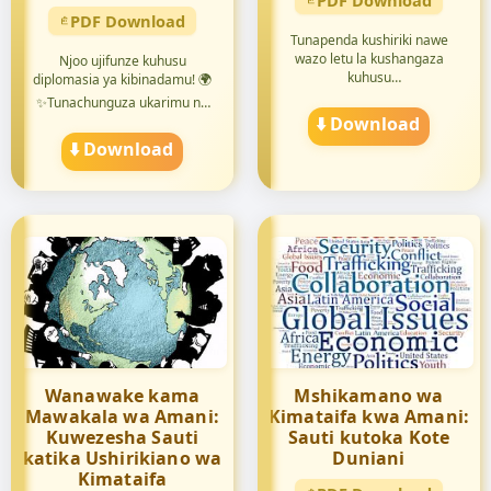
PDF Download
PDF Download
Tunapenda kushiriki nawe
wazo letu la kushangaza
Njoo ujifunze kuhusu
kuhusu
diplomasia ya kibinadamu! 🌍
#ElimuYaAmaniYaKimataifa...
✨Tunachunguza ukarimu na
huruma ...
⬇️ Download
⬇️ Download
Wanawake kama
Mshikamano wa
Mawakala wa Amani:
Kimataifa kwa Amani:
Kuwezesha Sauti
Sauti kutoka Kote
katika Ushirikiano wa
Duniani
Kimataifa