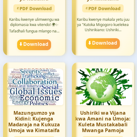
PDF Download
PDF Download
Karibu kwenye ulimwengu wa
Karibu kwenye makala yetu juu
diplomasia kwa vitendo! 🌍✨
ya "Kutoka Migogoro kuelekea
Ushirikiano: Ushiriki...
Tafadhali fungua mlango na...
⬇️ Download
⬇️ Download
Mazungumzo ya
Ushiriki wa Vijana
Kidini: Kujenga
kwa Amani na Umoja:
Madaraja na Kukuza
Kuleta Mustakabali
Umoja wa Kimataifa
Mwanga Pamoja