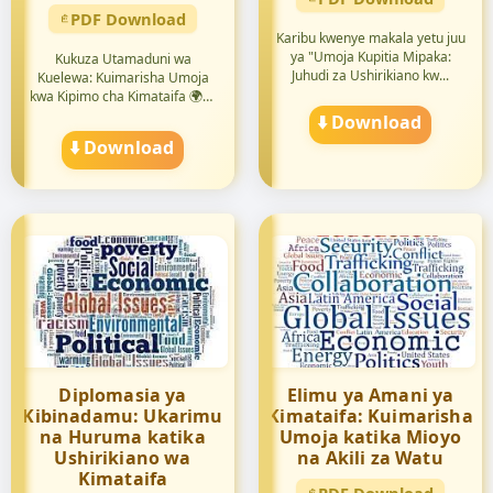
PDF Download
Karibu kwenye makala yetu juu
ya "Umoja Kupitia Mipaka:
Kukuza Utamaduni wa
Juhudi za Ushirikiano kw...
Kuelewa: Kuimarisha Umoja
kwa Kipimo cha Kimataifa 🌍💪
😊 Je, u...
⬇️ Download
⬇️ Download
Diplomasia ya
Elimu ya Amani ya
Kibinadamu: Ukarimu
Kimataifa: Kuimarisha
na Huruma katika
Umoja katika Mioyo
Ushirikiano wa
na Akili za Watu
Kimataifa