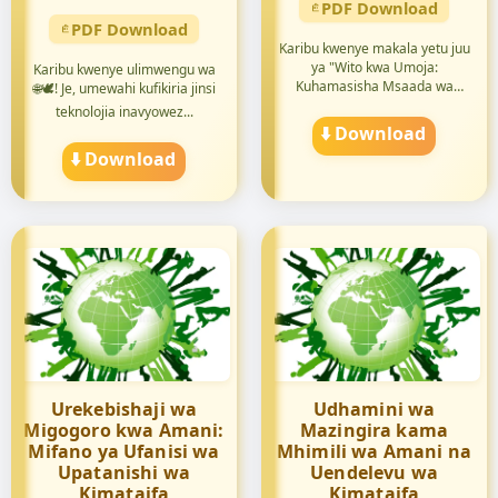
PDF Download
PDF Download
Karibu kwenye makala yetu juu
ya "Wito kwa Umoja:
Karibu kwenye ulimwengu wa
Kuhamasisha Msaada wa
🌐🕊️! Je, umewahi kufikiria jinsi
Kimataif...
teknolojia inavyowez...
⬇️ Download
⬇️ Download
Urekebishaji wa
Udhamini wa
Migogoro kwa Amani:
Mazingira kama
Mifano ya Ufanisi wa
Mhimili wa Amani na
Upatanishi wa
Uendelevu wa
Kimataifa
Kimataifa