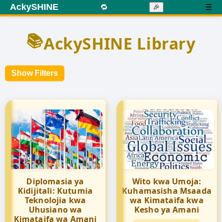
AckySHINE
🔁
☰
🎉
📚
AckySHINE Library
Show Filters
Diplomasia ya
Wito kwa Umoja:
Kidijitali: Kutumia
Kuhamasisha Msaada
Teknolojia kwa
wa Kimataifa kwa
Uhusiano wa
Kesho ya Amani
Kimataifa wa Amani