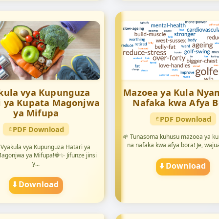
kula vya Kupunguza
Mazoea ya Kula Nya
i ya Kupata Magonjwa
Nafaka kwa Afya B
ya Mifupa
PDF Download
PDF Download
🌱 Tunasoma kuhusu mazoea ya ku
na nafaka kwa afya bora! Je, wajua j
 Vyakula vya Kupunguza Hatari ya
agonjwa ya Mifupa!🍓✨ Jifunze jinsi
y...
⬇️ Download
⬇️ Download