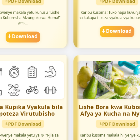
PDF Download
PDF Download
kwenye makala yetu kuhusu "Lishe
Karibu kusoma! Tuko hapa kuvunj
a Kuboresha Mzunguko wa Homa!"
na kukupa tips za vyakula vya kupun
🌿✨...
⬇️ Download
⬇️ Download
za Kupika Vyakula bila
Lishe Bora kwa Kubo
poteza Virutubisho
Afya ya Kucha na N
PDF Download
PDF Download
kwenye makala yetu ya 🍲 "Njia za
Karibu kusoma makala hii yenye k