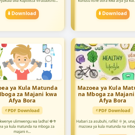
yakula bila Kupoteza Virutubisho...
kuhusu lishe bora kwa afya ya kuch
⬇️ Download
⬇️ Download
ea ya Kula Matunda
Mazoea ya Kula Ma
Mboga za Majani kwa
na Mboga za Majani
Afya Bora
Afya Bora
PDF Download
PDF Download
 kwenye ulimwengu wa ladha! 🍓🥦
Habari za asubuhi, rafiki! 🌞 Je, un
a ya kula matunda na mboga za
mazoea ya kula matunda na mboga
majani n...