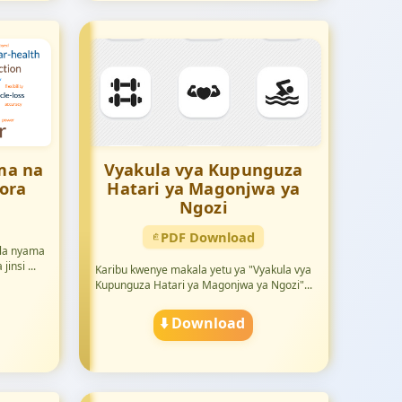
ma na
Vyakula vya Kupunguza
ora
Hatari ya Magonjwa ya
Ngozi
PDF Download
la nyama
insi ...
Karibu kwenye makala yetu ya "Vyakula vya
Kupunguza Hatari ya Magonjwa ya Ngozi"...
⬇️ Download