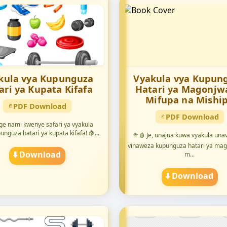
kula vya Kupunguza
Vyakula vya Kupun
ari ya Kupata Kifafa
Hatari ya Magonjw
Mifupa na Mishi
PDF Download
PDF Download
nge nami kwenye safari ya vyakula
unguza hatari ya kupata kifafa! 🍇...
🥦🩸 Je, unajua kuwa vyakula una
vinaweza kupunguza hatari ya mag
⬇️ Download
m...
⬇️ Download