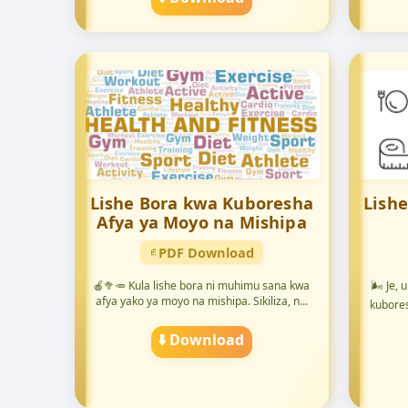
Lishe Bora kwa Kuboresha
Lish
Afya ya Moyo na Mishipa
PDF Download
🍎🥦🥕 Kula lishe bora ni muhimu sana kwa
🌬️ Je,
afya yako ya moyo na mishipa. Sikiliza, n...
kubores
⬇️ Download