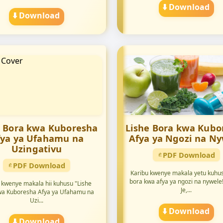
⬇️ Download
⬇️ Download
e Bora kwa Kuboresha
Lishe Bora kwa Kubo
fya ya Ufahamu na
Afya ya Ngozi na N
Uzingativu
PDF Download
PDF Download
Karibu kwenye makala yetu kuhus
bora kwa afya ya ngozi na nywele
 kwenye makala hii kuhusu "Lishe
Je,...
wa Kuboresha Afya ya Ufahamu na
Uzi...
⬇️ Download
⬇️ Download