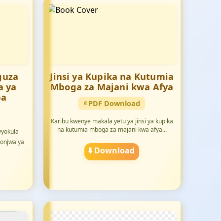
guza
Jinsi ya Kupika na Kutumia
a ya
Mboga za Majani kwa Afya
pa
PDF Download
Karibu kwenye makala yetu ya jinsi ya kupika
na kutumia mboga za majani kwa afya...
vyokula
onjwa ya
⬇️ Download