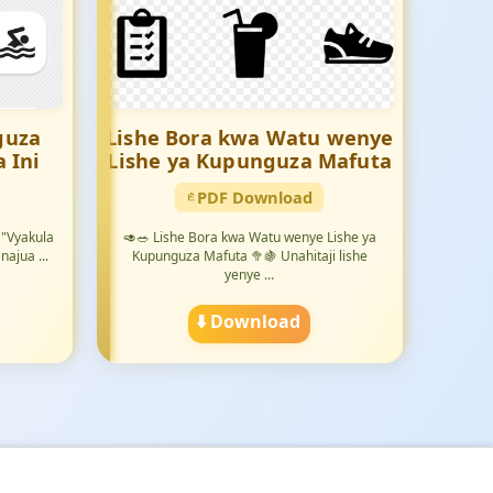
guza
Lishe Bora kwa Watu wenye
 Ini
Lishe ya Kupunguza Mafuta
PDF Download
 "Vyakula
🥑🥗 Lishe Bora kwa Watu wenye Lishe ya
najua ...
Kupunguza Mafuta 🥦🍇 Unahitaji lishe
yenye ...
⬇️ Download
💬
📘