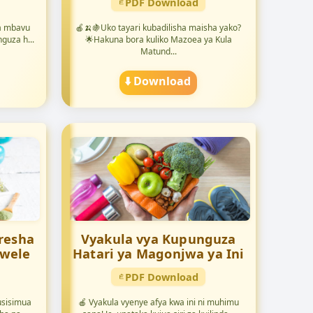
PDF Download
a mbavu
🍎🍌🍇Uko tayari kubadilisha maisha yako?
guza h...
🌟Hakuna bora kuliko Mazoea ya Kula
Matund...
⬇️ Download
resha
Vyakula vya Kupunguza
ywele
Hatari ya Magonjwa ya Ini
PDF Download
usisimua
🍎 Vyakula vyenye afya kwa ini ni muhimu