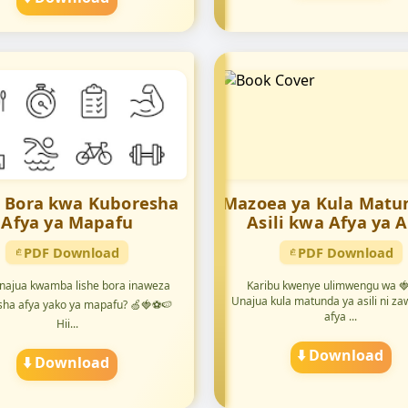
e Bora kwa Kuboresha
Mazoea ya Kula Matu
Afya ya Mapafu
Asili kwa Afya ya A
PDF Download
PDF Download
 unajua kwamba lishe bora inaweza
Karibu kwenye ulimwengu wa 🍓
Unajua kula matunda ya asili ni z
ha afya yako ya mapafu? 🍏🍓⚽️🍉
afya ...
Hii...
⬇️ Download
⬇️ Download