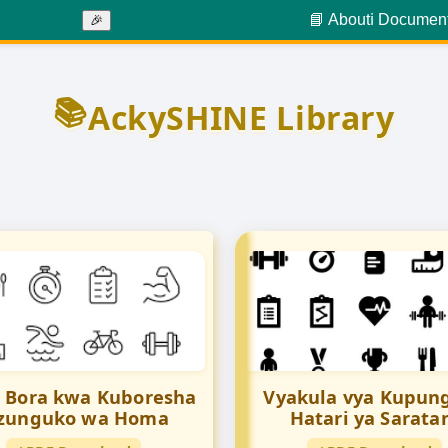
📘 About
ℹ️ Documen
🎉
📚
AckySHINE Library
e Bora kwa Kuboresha
Vyakula vya Kupun
zunguko wa Homa
Hatari ya Sarata