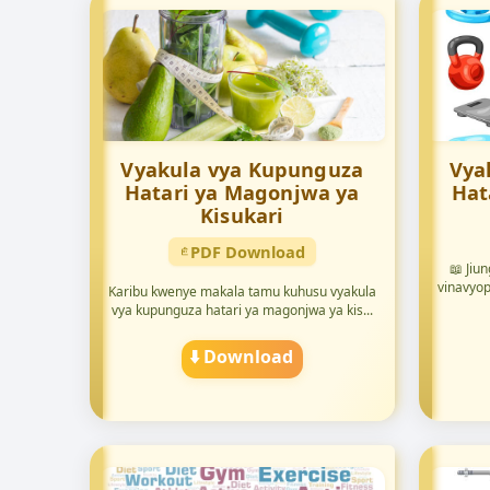
Vyakula vya Kupunguza
Vya
Hatari ya Magonjwa ya
Hat
Kisukari
PDF Download
📖 Jiu
vinavyop
Karibu kwenye makala tamu kuhusu vyakula
vya kupunguza hatari ya magonjwa ya kis...
⬇️ Download