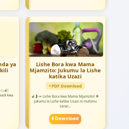
nda ya
Lishe Bora kwa Mama
kili
Mjamzito: Jukumu la Lishe
katika Uzazi
PDF Download
🍊🍎!
awadi kwa
🍎🤰🥕 Lishe Bora kwa Mama Mjamzito! 🌟
Jukumu la Lishe katika Uzazi ni muhimu
sana!...
⬇️ Download