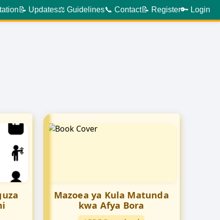
tation
📝 Updates
⚖️ Guidelines
📞 Contact
📝 Register
🔑 Login
guza
Mazoea ya Kula Matunda
ni
kwa Afya Bora