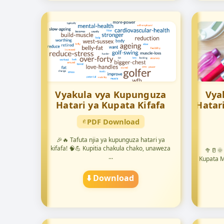
Vyakula vya Kupunguza
Vya
Hatari ya Kupata Kifafa
Hatar
PDF Download
🎉🔥 Tafuta njia ya kupunguza hatari ya
kifafa! 🧠💪 Kupitia chakula chako, unaweza
🥦🥛🌞
...
Kupata M
⬇️ Download