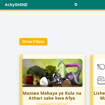
AckySHINE
🔁
Show Filters
Mazoea Mabaya ya Kula na
Lish
Athari zake kwa Afya
M