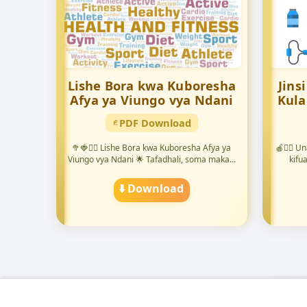
Lishe Bora kwa Kuboresha
Jins
Afya ya Viungo vya Ndani
Kula
PDF Download
🥦🍓🏋️‍♀️ Lishe Bora kwa Kuboresha Afya ya
🍎🏋️‍♂️
Viungo vya Ndani 🌟 Tafadhali, soma maka...
kifua
⬇️ Download
📖
🏠