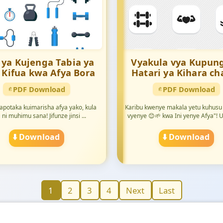
i ya Kujenga Tabia ya
Vyakula vya Kupun
 Kifua kwa Afya Bora
Hatari ya Kihara cha
PDF Download
PDF Download
 Unapotaka kuimarisha afya yako, kula
Karibu kwenye makala yetu kuhusu
 ni muhimu sana! Jifunze jinsi ...
vyenye 😊🌱 kwa Ini yenye Afya"! U
⬇️ Download
⬇️ Download
1
2
3
4
Next
Last
🖼️