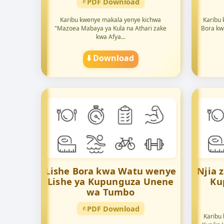
PDF Download
Karibu kwenye makala yenye kichwa
Karibu 
"Mazoea Mabaya ya Kula na Athari zake
Bora kw
kwa Afya...
⬇️ Download
Lishe Bora kwa Watu wenye
Njia 
Lishe ya Kupunguza Unene
Ku
wa Tumbo
PDF Download
Karibu 