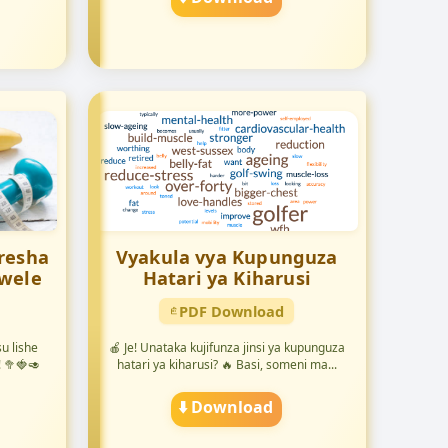
resha
Vyakula vya Kupunguza
ywele
Hatari ya Kiharusi
PDF Download
u lishe
🍎 Je! Unataka kujifunza jinsi ya kupunguza
! 🥦🍓🥑
hatari ya kiharusi? 🔥 Basi, someni ma...
⬇️ Download