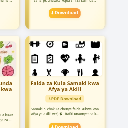
a na ...
sana! Je, unataka kujua siri za kuilinda...
⬇️ Download
tunda
Faida za Kula Samaki kwa
 kwa
Afya ya Akili
PDF Download
Samaki ni chakula chenye faida kubwa kwa
afya ya akili! 🐟💪🧠 Utafiti unaonyesha k...
ajua kuwa
 za ...
⬇️ Download