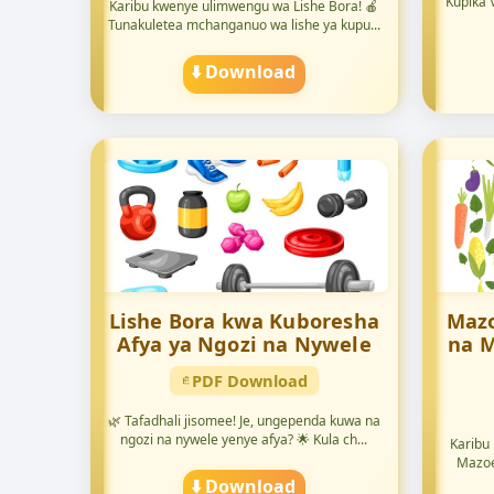
Kupika V
Karibu kwenye ulimwengu wa Lishe Bora! 🍎
Tunakuletea mchanganuo wa lishe ya kupu...
⬇️ Download
Lishe Bora kwa Kuboresha
Mazo
Afya ya Ngozi na Nywele
na 
PDF Download
🌿 Tafadhali jisomee! Je, ungependa kuwa na
ngozi na nywele yenye afya? 🌟 Kula ch...
Karibu
Mazoe
⬇️ Download