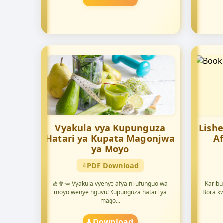
Vyakula vya Kupunguza
Lish
Hatari ya Kupata Magonjwa
A
ya Moyo
PDF Download
🍏🥦🥕 Vyakula vyenye afya ni ufunguo wa
Karibu
moyo wenye nguvu! Kupunguza hatari ya
Bora k
mago...
⬇️ Download