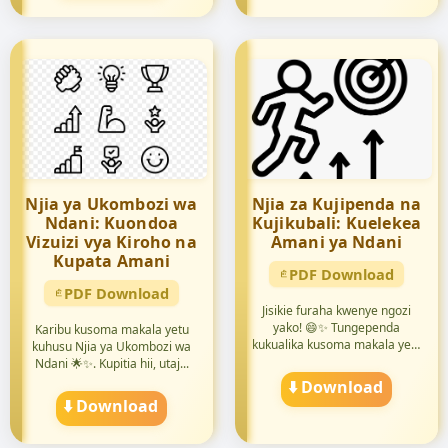
Njia ya Ukombozi wa
Njia za Kujipenda na
Ndani: Kuondoa
Kujikubali: Kuelekea
Vizuizi vya Kiroho na
Amani ya Ndani
Kupata Amani
PDF Download
PDF Download
Jisikie furaha kwenye ngozi
yako! 😄✨ Tungependa
Karibu kusoma makala yetu
kukualika kusoma makala yetu
kuhusu Njia ya Ukombozi wa
juu...
Ndani 🌟✨. Kupitia hii, utaj...
⬇️ Download
⬇️ Download