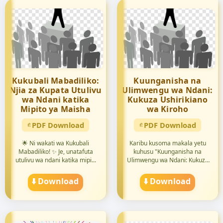
Kukubali Mabadiliko:
Kuunganisha na
Njia za Kupata Utulivu
Ulimwengu wa Ndani:
wa Ndani katika
Kukuza Ushirikiano
Mipito ya Maisha
wa Kiroho
PDF Download
PDF Download
🌟 Ni wakati wa Kukubali
Karibu kusoma makala yetu
Mabadiliko! ✨ Je, unatafuta
kuhusu "Kuunganisha na
utulivu wa ndani katika mipi...
Ulimwengu wa Ndani: Kukuza
Ushi...
⬇️ Download
⬇️ Download