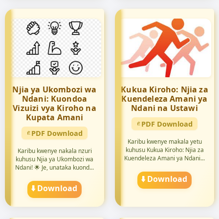
Njia ya Ukombozi wa
Kukua Kiroho: Njia za
Ndani: Kuondoa
Kuendeleza Amani ya
Vizuizi vya Kiroho na
Ndani na Ustawi
Kupata Amani
PDF Download
PDF Download
Karibu kwenye makala yetu
kuhusu Kukua Kiroho: Njia za
Karibu kwenye nakala nzuri
Kuendeleza Amani ya Ndani...
kuhusu Njia ya Ukombozi wa
Ndani! 🌟 Je, unataka kuond...
⬇️ Download
⬇️ Download