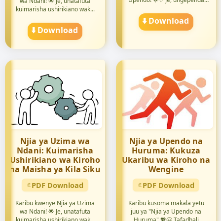
wa Ndani! 🌟 Je, unatafuta
kuj...
kuimarisha ushirikiano wak...
⬇️ Download
⬇️ Download
Njia ya Uzima wa
Njia ya Upendo na
Ndani: Kuimarisha
Huruma: Kukuza
Ushirikiano wa Kiroho
Ukaribu wa Kiroho na
na Maisha ya Kila Siku
Wengine
PDF Download
PDF Download
Karibu kwenye Njia ya Uzima
Karibu kusoma makala yetu
wa Ndani! 🌟 Je, unatafuta
juu ya "Njia ya Upendo na
kuimarisha ushirikiano wak...
Huruma" 💖🤗 Tafadhali