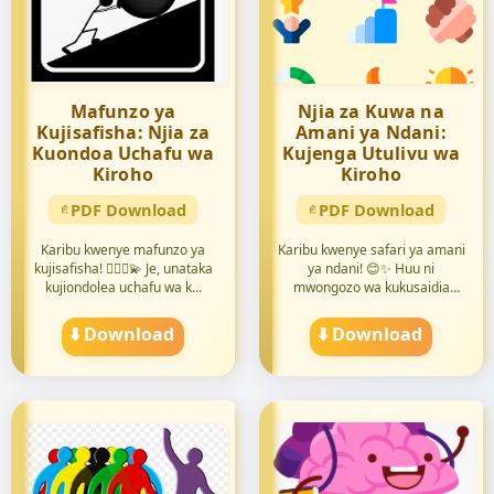
Mafunzo ya
Njia za Kuwa na
Kujisafisha: Njia za
Amani ya Ndani:
Kuondoa Uchafu wa
Kujenga Utulivu wa
Kiroho
Kiroho
PDF Download
PDF Download
Karibu kwenye mafunzo ya
Karibu kwenye safari ya amani
kujisafisha! 🧘🏽‍♀️💫 Je, unataka
ya ndani! 😊✨ Huu ni
kujiondolea uchafu wa k...
mwongozo wa kukusaidia
kujenga...
⬇️ Download
⬇️ Download