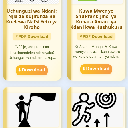
Uchunguzi wa Ndani:
Kuwa Mwenye
Njia za Kujifunza na
Shukrani: Jinsi ya
Kuelewa Nafsi Yetu ya
Kupata Amani ya
Kiroho
Ndani kwa Kushukuru
PDF Download
PDF Download
🔍🧘‍♀️ Je, unajua ni nini
🌻 Asante Mungu! 🌟 Kuwa
mwenye shukrani kuna uwezo
kinachoendelea ndani yako?
wa kutuletea amani ya ndani!
Uchunguzi wa ndani unakupa
🙏...
f...
⬇️ Download
⬇️ Download