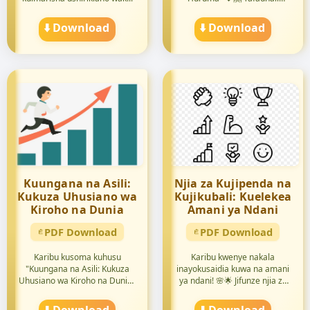
fungua ...
⬇️ Download
⬇️ Download
Kuungana na Asili:
Njia za Kujipenda na
Kukuza Uhusiano wa
Kujikubali: Kuelekea
Kiroho na Dunia
Amani ya Ndani
PDF Download
PDF Download
Karibu kusoma kuhusu
Karibu kwenye nakala
"Kuungana na Asili: Kukuza
inayokusaidia kuwa na amani
Uhusiano wa Kiroho na Dunia"
ya ndani! 🌸🌟 Jifunze njia za
🌿🌍 ...
ku...