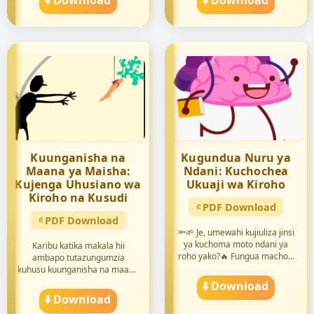
⬇️ Download
⬇️ Download
Kuunganisha na
Kugundua Nuru ya
Maana ya Maisha:
Ndani: Kuchochea
Kujenga Uhusiano wa
Ukuaji wa Kiroho
Kiroho na Kusudi
PDF Download
PDF Download
🔦🌱 Je, umewahi kujiuliza jinsi
ya kuchoma moto ndani ya
Karibu katika makala hii
roho yako?🔥 Fungua macho...
ambapo tutazungumzia
kuhusu kuunganisha na maana
ya mai...
⬇️ Download
⬇️ Download