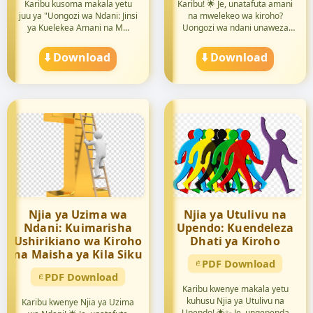
Karibu kusoma makala yetu
Karibu! 🌟 Je, unatafuta amani
juu ya "Uongozi wa Ndani: Jinsi
na mwelekeo wa kiroho?
ya Kuelekea Amani na M...
Uongozi wa ndani unaweza
ku...
⬇️ Download
⬇️ Download
Njia ya Uzima wa
Njia ya Utulivu na
Ndani: Kuimarisha
Upendo: Kuendeleza
Ushirikiano wa Kiroho
Dhati ya Kiroho
na Maisha ya Kila Siku
PDF Download
PDF Download
Karibu kwenye makala yetu
kuhusu Njia ya Utulivu na
Karibu kwenye Njia ya Uzima
Upendo! 🌟✨ Je, ungependa