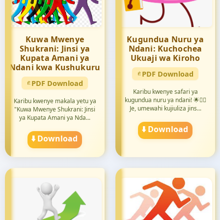
Kuwa Mwenye
Kugundua Nuru ya
Shukrani: Jinsi ya
Ndani: Kuchochea
Kupata Amani ya
Ukuaji wa Kiroho
Ndani kwa Kushukuru
PDF Download
PDF Download
Karibu kwenye safari ya
kugundua nuru ya ndani! 🌟🧘‍♀️
Karibu kwenye makala yetu ya
Je, umewahi kujiuliza jins...
"Kuwa Mwenye Shukrani: Jinsi
ya Kupata Amani ya Nda...
⬇️ Download
⬇️ Download