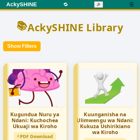
AckySHINE
🔁
☰
🎉
📚
AckySHINE Library
Show Filters
Kugundua Nuru ya
Kuunganisha na
Ndani: Kuchochea
Ulimwengu wa Ndani:
Ukuaji wa Kiroho
Kukuza Ushirikiano
wa Kiroho
PDF Download