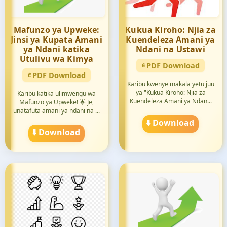
Mafunzo ya Upweke:
Kukua Kiroho: Njia za
Jinsi ya Kupata Amani
Kuendeleza Amani ya
ya Ndani katika
Ndani na Ustawi
Utulivu wa Kimya
PDF Download
PDF Download
Karibu kwenye makala yetu juu
ya "Kukua Kiroho: Njia za
Karibu katika ulimwengu wa
Kuendeleza Amani ya Ndan...
Mafunzo ya Upweke! 🌟 Je,
unatafuta amani ya ndani na ...
⬇️ Download
⬇️ Download