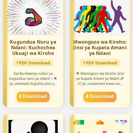
Kugundua Nuru ya
Mwongozo wa Kiroho:
Ndani: Kuchochea
Jinsi ya Kupata Amani
Ukuaji wa Kiroho
ya Ndani
PDF Download
PDF Download
Karibu kwenye safari ya
🌟 Mwongozo wa Kiroho: Jinsi
kugundua nuru ya ndani! ✨🌟
ya Kupata Amani ya Ndani 🌈
Je, umewahi kujiuliza jinsi y...
🧘‍♀️ Je, unatamani kuwa na...
⬇️ Download
⬇️ Download