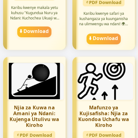
PDF Download
Karibu kwenye makala yetu
kuhusu "Kugundua Nuru ya
Karibu kwenye safari ya
Ndani: Kuchochea Ukuaji wa
kushangaza ya kuunganisha
Ki...
na ulimwengu wa ndani! 🌍✨
⬇️ Download
Tuku...
⬇️ Download
Njia za Kuwa na
Mafunzo ya
Amani ya Ndani:
Kujisafisha: Njia za
Kujenga Utulivu wa
Kuondoa Uchafu wa
Kiroho
Kiroho
PDF Download
PDF Download