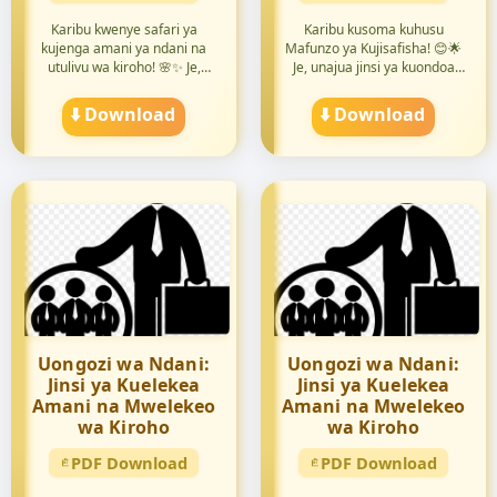
Karibu kwenye safari ya
Karibu kusoma kuhusu
kujenga amani ya ndani na
Mafunzo ya Kujisafisha! 😊🌟
utulivu wa kiroho! 🌸✨ Je,
Je, unajua jinsi ya kuondoa
unaj...
ucha...
⬇️ Download
⬇️ Download
Uongozi wa Ndani:
Uongozi wa Ndani:
Jinsi ya Kuelekea
Jinsi ya Kuelekea
Amani na Mwelekeo
Amani na Mwelekeo
wa Kiroho
wa Kiroho
PDF Download
PDF Download