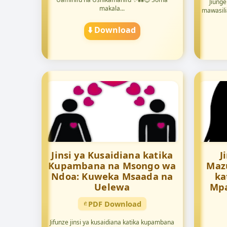
Jiunge
makala...
mawasilia
⬇️ Download
Jinsi ya Kusaidiana katika
J
Kupambana na Msongo wa
Maz
Ndoa: Kuweka Msaada na
ka
Uelewa
Mp
PDF Download
Jifunze jinsi ya kusaidiana katika kupambana