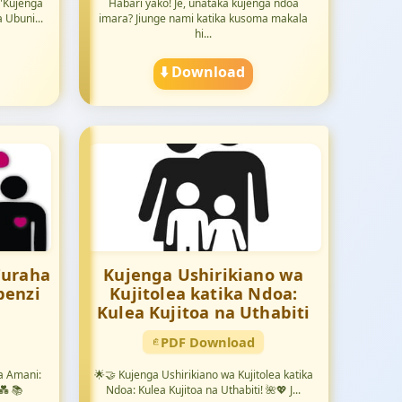
 "Kujenga
Habari yako! Je, unataka kujenga ndoa
 Ubuni...
imara? Jiunge nami katika kusoma makala
hi...
⬇️ Download
Furaha
Kujenga Ushirikiano wa
penzi
Kujitolea katika Ndoa:
Kulea Kujitoa na Uthabiti
PDF Download
a Amani:
🌟🤝 Kujenga Ushirikiano wa Kujitolea katika
💑 📚
Ndoa: Kulea Kujitoa na Uthabiti! 🌺💖 J...