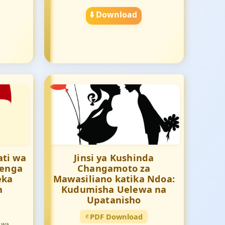
⬇️ Download
ati wa
Jinsi ya Kushinda
jenga
Changamoto za
eka
Mawasiliano katika Ndoa:
h
Kudumisha Uelewa na
Upatanisho
PDF Download
i wa