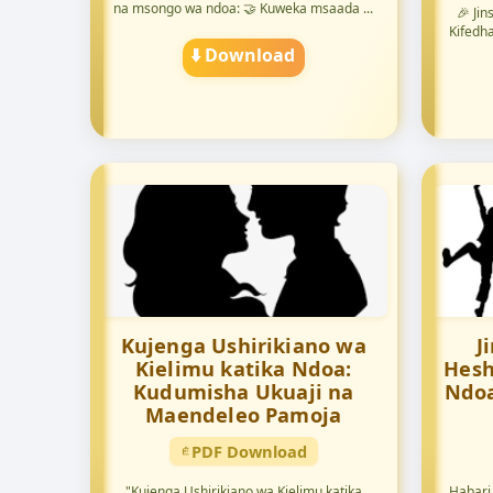
na msongo wa ndoa: 🤝 Kuweka msaada ...
🎉 Ji
Kifedh
⬇️ Download
Kujenga Ushirikiano wa
J
Kielimu katika Ndoa:
Hesh
Kudumisha Ukuaji na
Ndoa
Maendeleo Pamoja
PDF Download
"Kujenga Ushirikiano wa Kielimu katika
Habari 