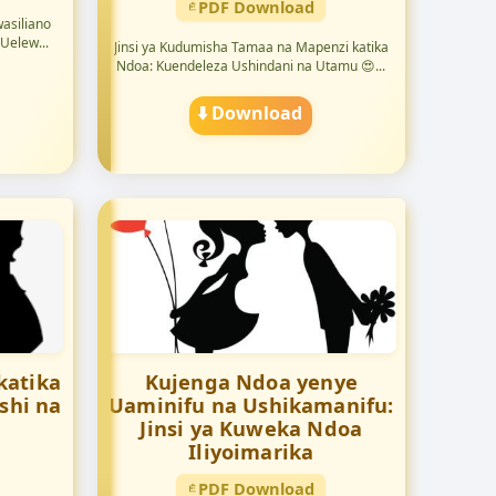
PDF Download
wasiliano
 Uelew...
Jinsi ya Kudumisha Tamaa na Mapenzi katika
Ndoa: Kuendeleza Ushindani na Utamu 😍...
⬇️ Download
katika
Kujenga Ndoa yenye
shi na
Uaminifu na Ushikamanifu:
Jinsi ya Kuweka Ndoa
Iliyoimarika
PDF Download