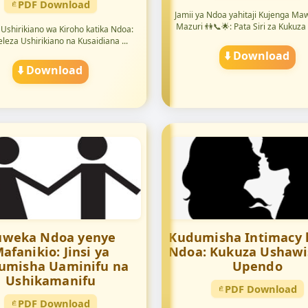
PDF Download
Jamii ya Ndoa yahitaji Kujenga Ma
Mazuri 👫📞🌟: Pata Siri za Kukuza
Ushirikiano wa Kiroho katika Ndoa:
leza Ushirikiano na Kusaidiana ...
⬇️ Download
⬇️ Download
uweka Ndoa yenye
Kudumisha Intimacy 
afanikio: Jinsi ya
Ndoa: Kukuza Ushawi
umisha Uaminifu na
Upendo
Ushikamanifu
PDF Download
PDF Download