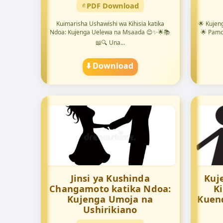
PDF Download
Kuimarisha Ushawishi wa Kihisia katika
🌟 Kujen
Ndoa: Kujenga Uelewa na Msaada 😊✨🌟📚
🌟 Pamo
📖🔍 Una...
⬇️ Download
Jinsi ya Kushinda
Kuj
Changamoto katika Ndoa:
K
Kujenga Umoja na
Kuend
Ushirikiano