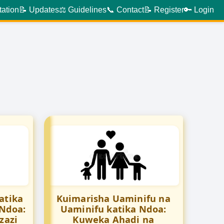
tation
📝 Updates
⚖️ Guidelines
📞 Contact
📝 Register
🔑 Login
katika
Kuimarisha Uaminifu na
 Ndoa:
Uaminifu katika Ndoa:
zazi
Kuweka Ahadi na