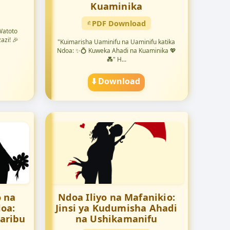
Kuaminika
PDF Download
 Watoto
azi! 🎉
"Kuimarisha Uaminifu na Uaminifu katika
Ndoa: ✨💍 Kuweka Ahadi na Kuaminika 💖
💑" H...
⬇️ Download
 na
Ndoa Iliyo na Mafanikio:
oa:
Jinsi ya Kudumisha Ahadi
aribu
na Ushikamanifu