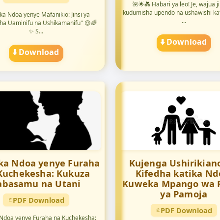
🌺🌟💑 Habari ya leo! Je, wajua ji
kudumisha upendo na ushawishi ka
a Ndoa yenye Mafanikio: Jinsi ya
...
a Uaminifu na Ushikamanifu" 😍🌈
✨ S...
⬇️ Download
⬇️ Download
a Ndoa yenye Furaha
Kujenga Ushirikian
Kuchekesha: Kukuza
Kifedha katika Nd
abasamu na Utani
Kuweka Mpango wa 
ya Pamoja
PDF Download
PDF Download
Ndoa yenye Furaha na Kuchekesha: