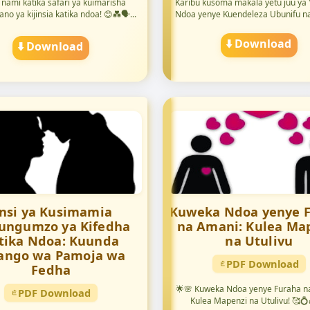
 nami katika safari ya kuimarisha
Karibu kusoma makala yetu juu ya
no ya kijinsia katika ndoa! 😊💑🗣...
Ndoa yenye Kuendeleza Ubunifu na
⬇️ Download
⬇️ Download
insi ya Kusimamia
Kuweka Ndoa yenye 
ungumzo ya Kifedha
na Amani: Kulea Ma
tika Ndoa: Kuunda
na Utulivu
ango wa Pamoja wa
PDF Download
Fedha
🌟🌸 Kuweka Ndoa yenye Furaha n
PDF Download
Kulea Mapenzi na Utulivu! 🥰💍