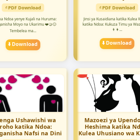
PDF Download
PDF Download
a Ndoa yenye Kujali na Huruma:
Jinsi ya Kusaidiana katika Kulea
anisha Moyo na Ukarimu ❤️🤝😊
katika Ndoa: Kukuza Timu ya Waz
👨‍👩...
Tembelea ma...
⬇️ Download
⬇️ Download
enga Ushawishi wa
Mazoezi ya Upendo
iroho katika Ndoa:
Heshima katika Nd
anisha Nafsi na Dini
Kulea Uhusiano wa K