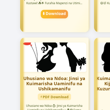
Kustawi! 💑🌟 Furahia Mapenzi na Utimi...
😄🤣 K
⬇️ Download
Uhusiano wa Ndoa: Jinsi ya
Kuima
Kuimarisha Uaminifu na
Ki
Ushikamanifu
Kuzu
PDF Download
Uhusiano wa Ndoa 💍: Jinsi ya Kuimarisha
Uaminifu na Ushikamanifu ✨💑😍 Soma