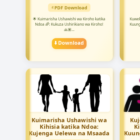
PDF Download
🌟 Kuimarisha Ushawishi wa Kiroho katika
Kuwek
Ndoa 🌈: Kukuza Ushirikiano wa Kiroho!
Kuung
🙏🏽...
⬇️ Download
Kuimarisha Ushawishi wa
Kuj
Kihisia katika Ndoa:
K
Kujenga Uelewa na Msaada
Kuung