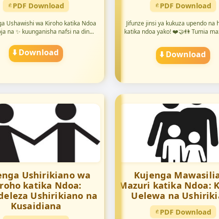
PDF Download
PDF Download
ga Ushawishi wa Kiroho katika Ndoa
Jifunze jinsi ya kukuza upendo na
ja na ✨ kuunganisha nafsi na din...
katika ndoa yako! ❤️🤝👫 Tumia maz
⬇️ Download
⬇️ Download
enga Ushirikiano wa
Kujenga Mawasili
iroho katika Ndoa:
Mazuri katika Ndoa: 
eleza Ushirikiano na
Uelewa na Ushirik
Kusaidiana
PDF Download