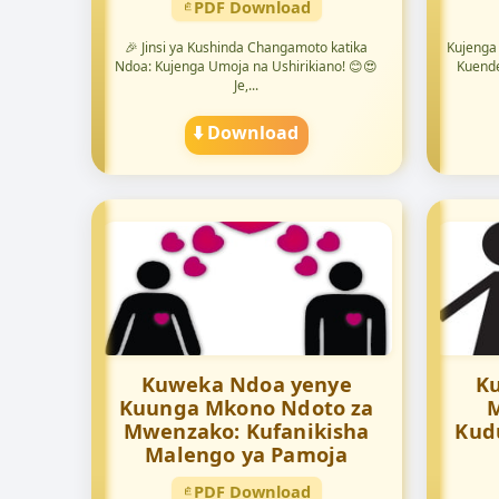
PDF Download
🎉 Jinsi ya Kushinda Changamoto katika
Kujenga 
Ndoa: Kujenga Umoja na Ushirikiano! 😊😍
Kuende
Je,...
⬇️ Download
Kuweka Ndoa yenye
K
Kuunga Mkono Ndoto za
M
Mwenzako: Kufanikisha
Kud
Malengo ya Pamoja
PDF Download