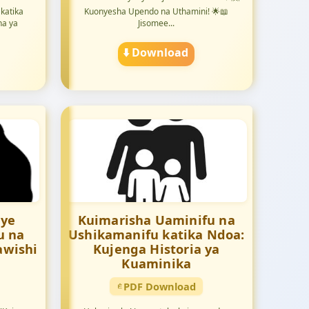
 katika
Kuonyesha Upendo na Uthamini! 🌟📖
ha ya
Jisomee...
⬇️ Download
nye
Kuimarisha Uaminifu na
u na
Ushikamanifu katika Ndoa:
awishi
Kujenga Historia ya
Kuaminika
PDF Download