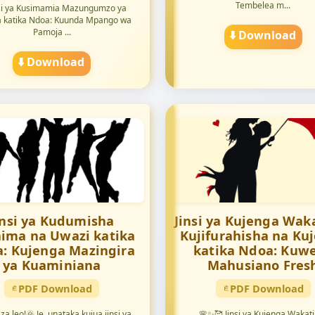
Tembelea m...
nsi ya Kusimamia Mazungumzo ya
a katika Ndoa: Kuunda Mpango wa
Pamoja ...
⬇️ Download
⬇️ Download
insi ya Kudumisha
Jinsi ya Kujenga Wak
ima na Uwazi katika
Kujifurahisha na Ku
: Kujenga Mazingira
katika Ndoa: Kuw
ya Kuaminiana
Mahusiano Fres
PDF Download
PDF Download
za leo!🌞 Je, unataka kujua jinsi ya
🌸✨🥰 Jinsi ya Kujenga Wakat