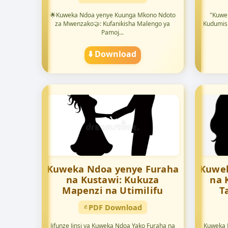
🌟Kuweka Ndoa yenye Kuunga Mkono Ndoto
"Kuwek
za Mwenzako🤝: Kufanikisha Malengo ya
Kudumish
Pamoj...
⬇️ Download
Kuweka Ndoa yenye Furaha
Kuwek
na Kustawi: Kukuza
na 
Mapenzi na Utimilifu
T
PDF Download
Jifunze Jinsi ya Kuweka Ndoa Yako Furaha na
Kuweka 