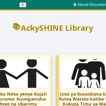
📘 About
ℹ️ Documen
🎉
📚
AckySHINE Library
ka Ndoa yenye Kujali
Jinsi ya Kusaidiana 
uruma: Kuunganisha
Kulea Watoto katika
Moyo na Ukarimu
Kukuza Timu ya Wa