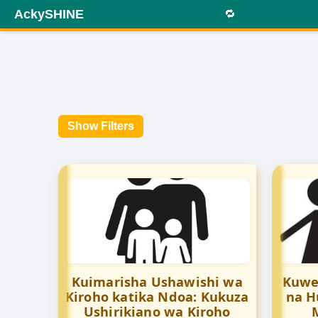
AckySHINE
🔁
Show Filters
Kuimarisha Ushawishi wa
Kuwe
Kiroho katika Ndoa: Kukuza
na H
Ushirikiano wa Kiroho