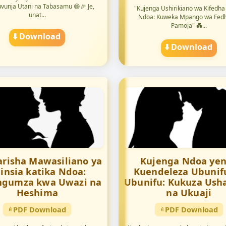
uvunja Utani na Tabasamu 😁🎉 Je,
"Kujenga Ushirikiano wa Kifedha
unat...
Ndoa: Kuweka Mpango wa Fed
Pamoja" 💑...
⬇️ Download
⬇️ Download
risha Mawasiliano ya
Kujenga Ndoa ye
jinsia katika Ndoa:
Kuendeleza Ubunif
ngumza kwa Uwazi na
Ubunifu: Kukuza Ush
Heshima
na Ukuaji
PDF Download
PDF Download