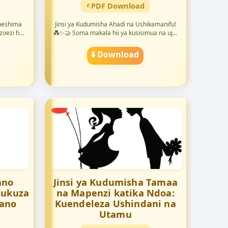
PDF Download
 heshima
Jinsi ya Kudumisha Ahadi na Ushikamanifu!
oezi h...
💑✨🤝 Soma makala hii ya kusisimua na uj...
⬇️ Download
ano
Jinsi ya Kudumisha Tamaa
Kukuza
na Mapenzi katika Ndoa:
iano
Kuendeleza Ushindani na
Utamu