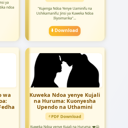
nsi ya
tika ndoa
"Kujenga Ndoa Yenye Uaminifu na
Ushikamanifu: Jinsi ya Kuweka Ndoa
Iliyoimarika"...
⬇️ Download
o wa
Kuweka Ndoa yenye Kujali
oa:
na Huruma: Kuonyesha
Fedha
Upendo na Uthamini
PDF Download
Kuweka Ndoa yenye Kujali na Huruma: ❤️🤗