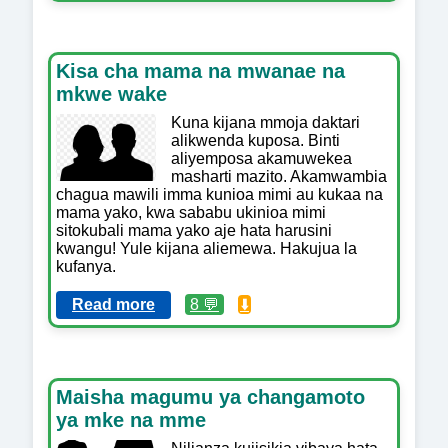
Kisa cha mama na mwanae na
mkwe wake
Kuna kijana mmoja daktari
alikwenda kuposa. Binti
aliyemposa akamuwekea
masharti mazito. Akamwambia
chagua mawili imma kunioa mimi au kukaa na
mama yako, kwa sababu ukinioa mimi
sitokubali mama yako aje hata harusini
kwangu! Yule kijana aliemewa. Hakujua la
kufanya.
Read more
8 💬
⬇️
Maisha magumu ya changamoto
ya mke na mme