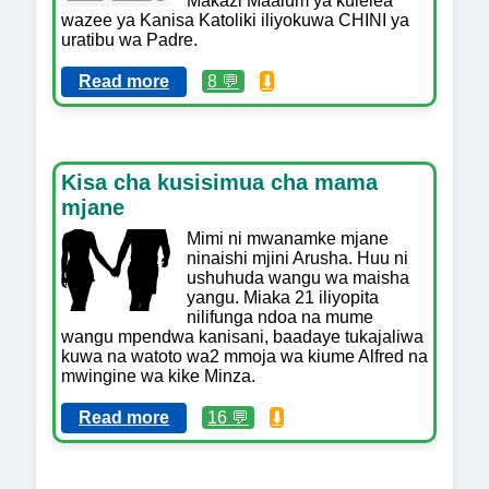
Makazi Maalum ya kulelea
wazee ya Kanisa Katoliki iliyokuwa CHINI ya
uratibu wa Padre.
Read more
8 💬
⬇️
Kisa cha kusisimua cha mama
mjane
Mimi ni mwanamke mjane
ninaishi mjini Arusha. Huu ni
ushuhuda wangu wa maisha
yangu. Miaka 21 iliyopita
nilifunga ndoa na mume
wangu mpendwa kanisani, baadaye tukajaliwa
kuwa na watoto wa2 mmoja wa kiume Alfred na
mwingine wa kike Minza.
Read more
16 💬
⬇️