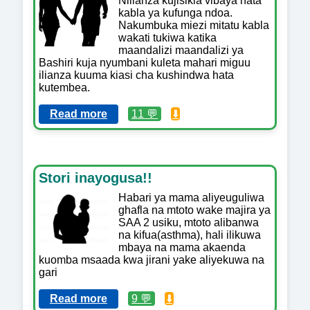
Nilianza kujisikia vibaya hata
kabla ya kufunga ndoa.
Nakumbuka miezi mitatu kabla
wakati tukiwa katika
maandalizi maandalizi ya
Bashiri kuja nyumbani kuleta mahari miguu
ilianza kuuma kiasi cha kushindwa hata
kutembea.
Read more
11 💬
⬇️
Stori inayogusa!!
Habari ya mama aliyeuguliwa
ghafla na mtoto wake majira ya
SAA 2 usiku, mtoto alibanwa
na kifua(asthma), hali ilikuwa
mbaya na mama akaenda
kuomba msaada kwa jirani yake aliyekuwa na
gari
Read more
9 💬
⬇️