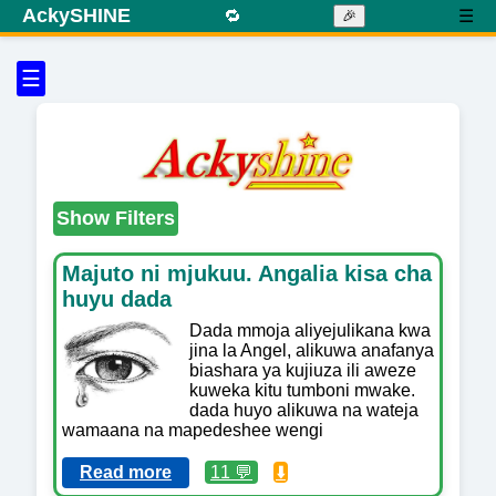
AckySHINE
🔁
☰
🎉
☰
Show Filters
Majuto ni mjukuu. Angalia kisa cha
huyu dada
Dada mmoja aliyejulikana kwa
jina la Angel, alikuwa anafanya
biashara ya kujiuza ili aweze
kuweka kitu tumboni mwake.
dada huyo alikuwa na wateja
wamaana na mapedeshee wengi
Read more
11 💬
⬇️