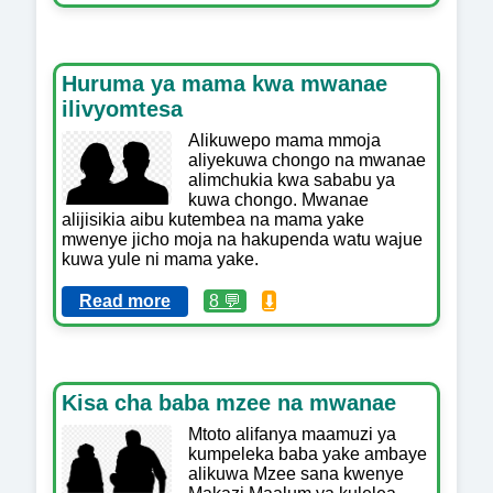
Huruma ya mama kwa mwanae
ilivyomtesa
Alikuwepo mama mmoja
aliyekuwa chongo na mwanae
alimchukia kwa sababu ya
kuwa chongo. Mwanae
alijisikia aibu kutembea na mama yake
mwenye jicho moja na hakupenda watu wajue
kuwa yule ni mama yake.
Read more
8 💬
⬇️
Kisa cha baba mzee na mwanae
Mtoto alifanya maamuzi ya
kumpeleka baba yake ambaye
alikuwa Mzee sana kwenye