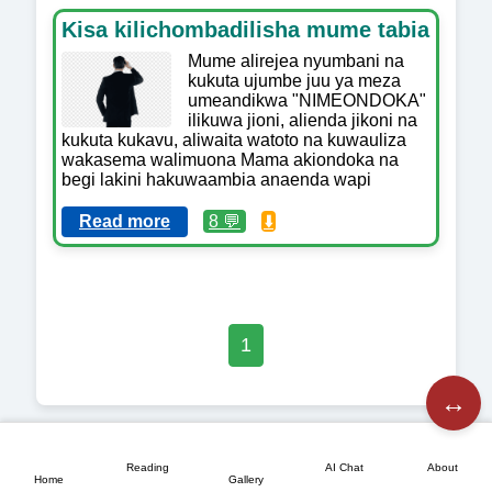
Kisa kilichombadilisha mume tabia
Mume alirejea nyumbani na
kukuta ujumbe juu ya meza
umeandikwa "NIMEONDOKA"
ilikuwa jioni, alienda jikoni na
kukuta kukavu, aliwaita watoto na kuwauliza
wakasema walimuona Mama akiondoka na
begi lakini hakuwaambia anaenda wapi
Read more
8 💬
⬇️
1
↔️
📖
💬
📘
🏠
🖼️
Reading
AI Chat
About
Home
Gallery