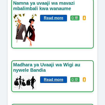
Namna ya uvaaji wa mavazi
mbalimbali kwa wanaume
Read more
0 💬
⬇️
Madhara ya Uvaaji wa Wigi au
nywele Bandia
Read more
0 💬
⬇️