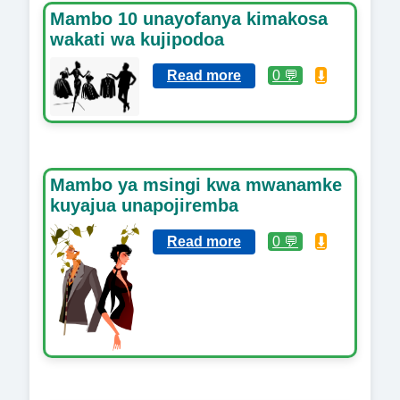
Mambo 10 unayofanya kimakosa
wakati wa kujipodoa
Read more
0 💬
⬇️
Mambo ya msingi kwa mwanamke
kuyajua unapojiremba
Read more
0 💬
⬇️