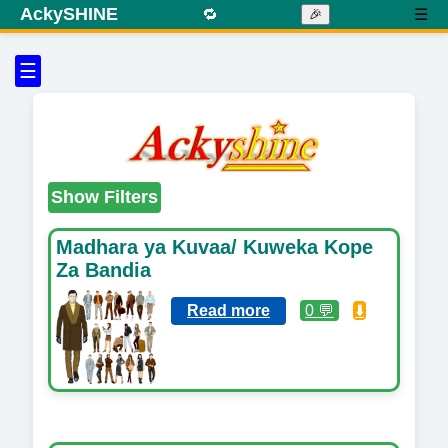
AckySHINE
🔁
☰
🎉
☰
Show Filters
Madhara ya Kuvaa/ Kuweka Kope
Za Bandia
Read more
0 💬
⬇️