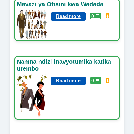
Mavazi ya Ofisini kwa Wadada
Read more
0 💬
⬇️
Namna ndizi inavyotumika katika
urembo
Read more
0 💬
⬇️