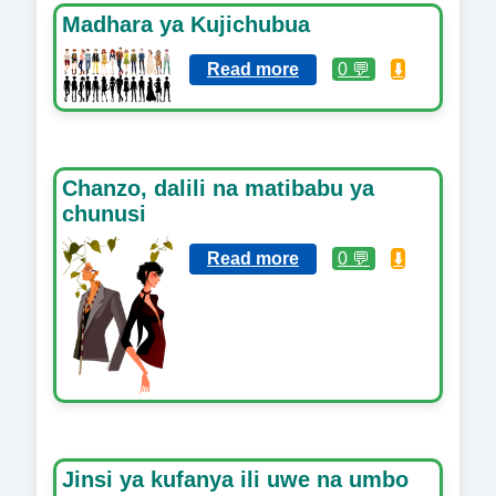
Madhara ya Kujichubua
Read more
0 💬
⬇️
Chanzo, dalili na matibabu ya
chunusi
Read more
0 💬
⬇️
Jinsi ya kufanya ili uwe na umbo