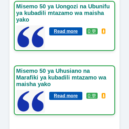
Misemo 50 ya Uongozi na Ubunifu
ya kubadili mtazamo wa maisha
yako
Read more
0 💬
⬇️
Misemo 50 ya Uhusiano na
Marafiki ya kubadili mtazamo wa
maisha yako
Read more
0 💬
⬇️