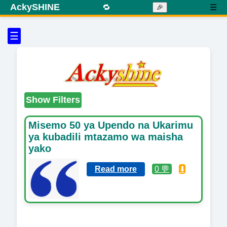
AckySHINE
🔁
☰
🎉
☰
Show Filters
Misemo 50 ya Upendo na Ukarimu
ya kubadili mtazamo wa maisha
yako
Read more
0 💬
⬇️