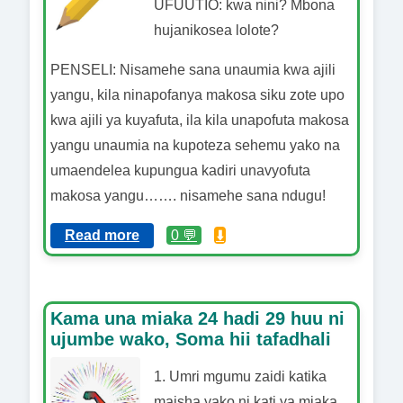
UFUUTIO: kwa nini? Mbona
hujanikosea lolote?
PENSELI: Nisamehe sana unaumia kwa ajili
yangu, kila ninapofanya makosa siku zote upo
kwa ajili ya kuyafuta, ila kila unapofuta makosa
yangu unaumia na kupoteza sehemu yako na
umaendelea kupungua kadiri unavyofuta
makosa yangu……. nisamehe sana ndugu!
Read more
0 💬
⬇️
Kama una miaka 24 hadi 29 huu ni
ujumbe wako, Soma hii tafadhali
1. Umri mgumu zaidi katika
maisha yako ni kati ya miaka