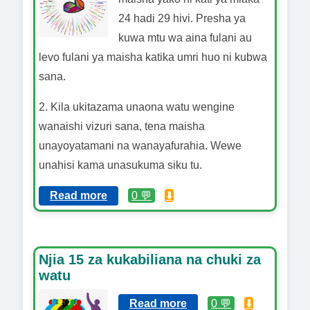
24 hadi 29 hivi. Presha ya
kuwa mtu wa aina fulani au
levo fulani ya maisha katika umri huo ni kubwa
sana.
2. Kila ukitazama unaona watu wengine
wanaishi vizuri sana, tena maisha
unayoyatamani na wanayafurahia. Wewe
unahisi kama unasukuma siku tu.
Read more
0 💬
⬇️
Njia 15 za kukabiliana na chuki za
watu
Read more
0 💬
⬇️