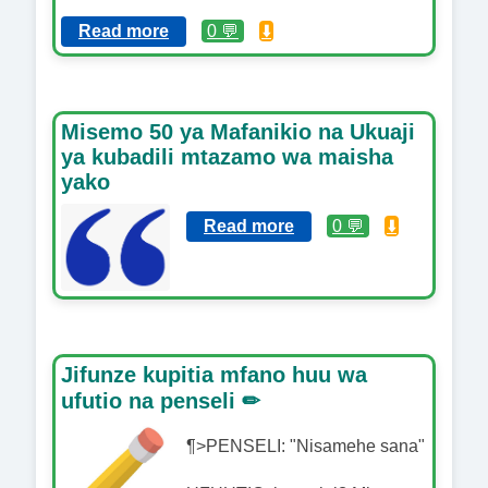
Read more
0 💬
⬇️
Misemo 50 ya Mafanikio na Ukuaji
ya kubadili mtazamo wa maisha
yako
Read more
0 💬
⬇️
Jifunze kupitia mfano huu wa
ufutio na penseli ✏
¶>PENSELI: "Nisamehe sana"