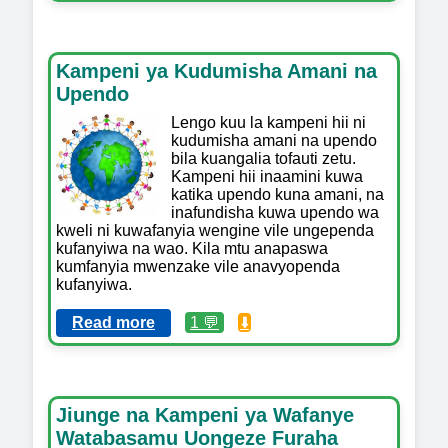
Kampeni ya Kudumisha Amani na
Upendo
Lengo kuu la kampeni hii ni
kudumisha amani na upendo
bila kuangalia tofauti zetu.
Kampeni hii inaamini kuwa
katika upendo kuna amani, na
inafundisha kuwa upendo wa
kweli ni kuwafanyia wengine vile ungependa
kufanyiwa na wao. Kila mtu anapaswa
kumfanyia mwenzake vile anavyopenda
kufanyiwa.
Read more
1 💬
⬇️
Jiunge na Kampeni ya Wafanye
Watabasamu Uongeze Furaha