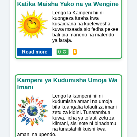
Katika Maisha Yako na ya Wengine
Lengo la Kampeni hii ni
kuongeza furaha kwa
kusaidiana na kuelewesha
kuwa msaada sio fedha pekee,
bali pia maneno na matendo
ya faraja.
Read more
0 💬
⬇️
Kampeni ya Kudumisha Umoja Wa
Imani
Lengo la kampeni hii ni
kudumisha amani na umoja
bila kuangalia tofauti za imani
zetu za kidini. Tunatambua
kuwa, licha ya tofauti zetu za
kiimani, sisi sote ni binadamu
na tunastahili kuishi kwa
amani na upendo.