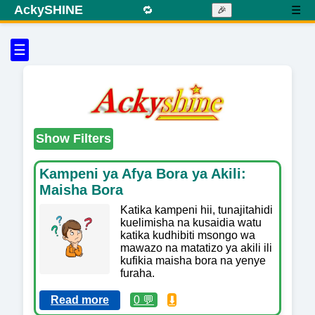
AckySHINE
🔁
☰
🎉
☰
Show Filters
Kampeni ya Afya Bora ya Akili:
Maisha Bora
Katika kampeni hii, tunajitahidi
kuelimisha na kusaidia watu
katika kudhibiti msongo wa
mawazo na matatizo ya akili ili
kufikia maisha bora na yenye
furaha.
Read more
0 💬
⬇️