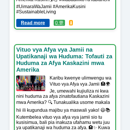
#UimaraWaJamii #AmerikaKusini
#SustainableLiving
Read more
0 💬
⬇️
Vituo vya Afya vya Jamii na
Upatikanaji wa Huduma: Tofauti za
Huduma za Afya Kaskazini mwa
Amerika
Karibu kwenye ulimwengu wa
Vituo vya Afya vya Jamii 🏥🌍
Je, umewahi kujiuliza ni kwa
nini huduma za afya zinatofautiana Kaskazini
mwa Amerika? 🔍 Tunakualika usome makala
hii ili kugundua majibu ya maswali yako! 😃📚
Kutembelea vituo vya afya vya jamii sio tu
kusisimua, bali pia inakuza ufahamu wetu juu
ya upatikanaji wa huduma za afya. 🏨✨ Kuwa