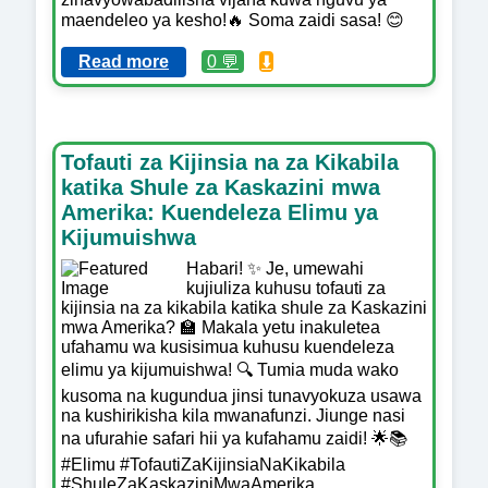
maendeleo ya kesho!🔥 Soma zaidi sasa! 😊
Read more
0 💬
⬇️
Tofauti za Kijinsia na za Kikabila
katika Shule za Kaskazini mwa
Amerika: Kuendeleza Elimu ya
Kijumuishwa
Habari! ✨ Je, umewahi
kujiuliza kuhusu tofauti za
kijinsia na za kikabila katika shule za Kaskazini
mwa Amerika? 🏫 Makala yetu inakuletea
ufahamu wa kusisimua kuhusu kuendeleza
elimu ya kijumuishwa! 🔍 Tumia muda wako
kusoma na kugundua jinsi tunavyokuza usawa
na kushirikisha kila mwanafunzi. Jiunge nasi
na ufurahie safari hii ya kufahamu zaidi! 🌟📚
#Elimu #TofautiZaKijinsiaNaKikabila
#ShuleZaKaskaziniMwaAmerika