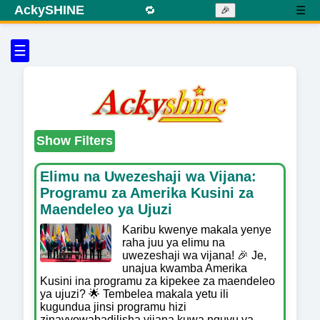
AckySHINE
🔁
☰
🎉
☰
Show Filters
Elimu na Uwezeshaji wa Vijana:
Programu za Amerika Kusini za
Maendeleo ya Ujuzi
Karibu kwenye makala yenye
raha juu ya elimu na
uwezeshaji wa vijana! 🎉 Je,
unajua kwamba Amerika
Kusini ina programu za kipekee za maendeleo
ya ujuzi? 🌟 Tembelea makala yetu ili
kugundua jinsi programu hizi
zinavyowabadilisha vijana kuwa nguvu ya