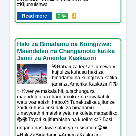
#Kijumuishwa
Read more
0 💬
⬇️
Haki za Binadamu na Kuingizwa:
Maendeleo na Changamoto katika
Jamii za Amerika Kaskazini
🌟Habari za leo! Je, umewahi
kujiuliza kuhusu haki za
binadamu na kuingizwa katika
jamii za Amerika Kaskazini?🌎
✨ Kwenye makala hii, tutachunguza
maendeleo na changamoto zinazowakabili
watu wanaoishi hapo.🤔 Tunakualika ujifunze
zaidi kuhusu jinsi haki za binadamu
zinavyoathiri maisha yetu na kuleta mabadiliko.
📚🌍 Tayari kujifurahisha na kuelimika? Basi,
ungana nasi kwa safari ya kusisimua!😉❤️
#HakiZaBinadamu #AmerikaKaskazini