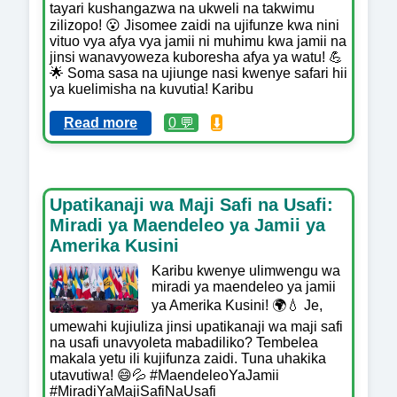
tayari kushangazwa na ukweli na takwimu
zilizopo! 😮 Jisomee zaidi na ujifunze kwa nini
vituo vya afya vya jamii ni muhimu kwa jamii na
jinsi wanavyoweza kuboresha afya ya watu! 💪
🌟 Soma sasa na ujiunge nasi kwenye safari hii
ya kuelimisha na kuvutia! Karibu
Read more
0 💬
⬇️
Upatikanaji wa Maji Safi na Usafi:
Miradi ya Maendeleo ya Jamii ya
Amerika Kusini
Karibu kwenye ulimwengu wa
miradi ya maendeleo ya jamii
ya Amerika Kusini! 🌍💧 Je,
umewahi kujiuliza jinsi upatikanaji wa maji safi
na usafi unavyoleta mabadiliko? Tembelea
makala yetu ili kujifunza zaidi. Tuna uhakika
utavutiwa! 😄💦 #MaendeleoYaJamii
#MiradiYaMajiSafiNaUsafi