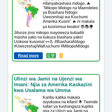
mfanyabiashara mdogo, 🔥
"Mikopo Midogo na Maendeleo
ya Biashara Ndogo:
Uwezeshaji wa Kiuchumi
Amerika Kusini" 🔥 ni makala
ya kusisimua kwako! 😎📚🌍
Jifunze jinsi mikopo inayoweza kubadili
maisha yako na kukuza biashara yako!
Usikose kusoma! 👀💪 #BiasharaNdogo
#UwezeshajiWaKiuchumi #MikopoMidogo
Read more
0 💬
⬇️
Ulinzi wa Jamii na Ujenzi wa
Imani: Njia za Amerika Kaskazini
kwa Usalama wa Umma
Karibu katika makala
isiyokuwa na kifani! 🌟 Twende
safari ya kushangaza kupitia
njia za Ulinzi wa Jamii na