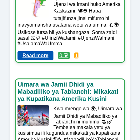
Ujenzi wa Imani huko Amerika
Kaskazini. 🕊️⛑️ Hapa
tutajifunza jinsi mifumo hii
inavyoimarisha usalama wetu wa umma. 💪🌍
Usikose fursa hii ya kushangaza! Soma zaidi
sasa! 📖🚀 #UlinziWaJamii #UjenziWaImani
#UsalamaWaUmma
Read more
0 💬
⬇️
Uimara wa Jamii Dhidi ya
Mabadiliko ya Tabianchi: Mikakati
ya Kupatikana Amerika Kusini
Kwa mrengo wa 🌍, Uimara wa
Jamii Dhidi ya Mabadiliko ya
Tabianchi ni muhimu! 🤝🌿
Tembelea makala yetu ya
kusisimua ili kugundua mikakati ya kupatikana
Amerika Kusini!🌎💪 #MabadilikoYaTabianchi