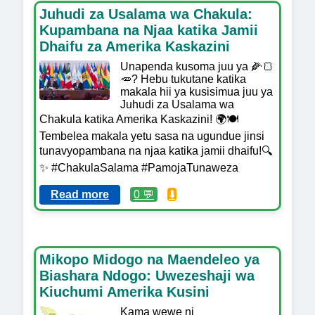
Juhudi za Usalama wa Chakula:
Kupambana na Njaa katika Jamii
Dhaifu za Amerika Kaskazini
Unapenda kusoma juu ya 🌽🍞
🥕? Hebu tukutane katika
makala hii ya kusisimua juu ya
Juhudi za Usalama wa
Chakula katika Amerika Kaskazini! 🌍🍽️
Tembelea makala yetu sasa na ugundue jinsi
tunavyopambana na njaa katika jamii dhaifu!🔍
✨ #ChakulaSalama #PamojaTunaweza
Read more
0 💬
⬇️
Mikopo Midogo na Maendeleo ya
Biashara Ndogo: Uwezeshaji wa
Kiuchumi Amerika Kusini
Kama wewe ni