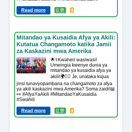
Read more
0 💬
⬇️
Mitandao ya Kusaidia Afya ya Akili:
Kutatua Changamoto katika Jamii
za Kaskazini mwa Amerika
🌟⚕️Kwaheri wasiwasi!
Umeingia kwenye dunia ya
mitandao ya kusaidia afya ya
akili!🌍💆‍♀️ Je, unataka kujua
jinsi tunavyopambana na changamoto za afya
ya akili kaskazini mwa Amerika? Soma zaidi!📖
👀 #AfyaYaAkili #MitandaoYaKusaidia
#Swahili
Read more
0 💬
⬇️