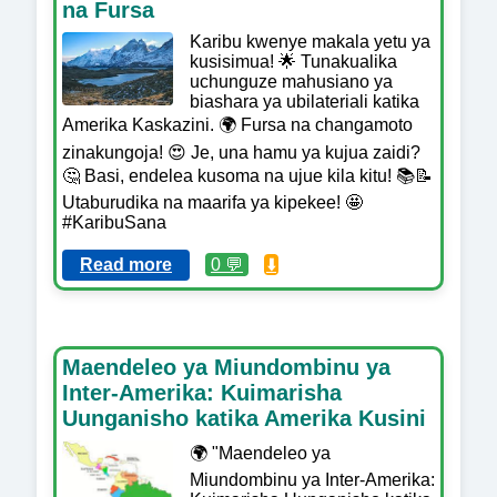
na Fursa
Karibu kwenye makala yetu ya
kusisimua! 🌟 Tunakualika
uchunguze mahusiano ya
biashara ya ubilateriali katika
Amerika Kaskazini. 🌍 Fursa na changamoto
zinakungoja! 😍 Je, una hamu ya kujua zaidi?
🤔 Basi, endelea kusoma na ujue kila kitu! 📚📝
Utaburudika na maarifa ya kipekee! 🤩
#KaribuSana
Read more
0 💬
⬇️
Maendeleo ya Miundombinu ya
Inter-Amerika: Kuimarisha
Uunganisho katika Amerika Kusini
🌍 "Maendeleo ya
Miundombinu ya Inter-Amerika: