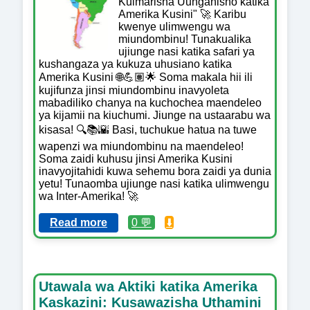
Kuimarisha Uunganisho katika
Amerika Kusini" 🚀 Karibu
kwenye ulimwengu wa
miundombinu! Tunakualika
ujiunge nasi katika safari ya
kushangaza ya kukuza uhusiano katika
Amerika Kusini 🌐💪🏽🌟 Soma makala hii ili
kujifunza jinsi miundombinu inavyoleta
mabadiliko chanya na kuchochea maendeleo
ya kijamii na kiuchumi. Jiunge na ustaarabu wa
kisasa! 🔍📚🌇 Basi, tuchukue hatua na tuwe
wapenzi wa miundombinu na maendeleo!
Soma zaidi kuhusu jinsi Amerika Kusini
inavyojitahidi kuwa sehemu bora zaidi ya dunia
yetu! Tunaomba ujiunge nasi katika ulimwengu
wa Inter-Amerika! 🚀
Read more
0 💬
⬇️
Utawala wa Aktiki katika Amerika
Kaskazini: Kusawazisha Uthamini