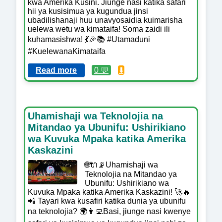
kwa Amerika Kusini. Jiunge nasi katika safari
hii ya kusisimua ya kugundua jinsi
ubadilishanaji huu unavyosaidia kuimarisha
uelewa wetu wa kimataifa! Soma zaidi ili
kuhamasishwa! 💃🎉📚 #Utamaduni
#KuelewanaKimataifa
Read more
0 💬
⬇️
Uhamishaji wa Teknolojia na
Mitandao ya Ubunifu: Ushirikiano
wa Kuvuka Mpaka katika Amerika
Kaskazini
🌐🔌📡Uhamishaji wa
Teknolojia na Mitandao ya
Ubunifu: Ushirikiano wa
Kuvuka Mpaka katika Amerika Kaskazini! 🚀🔥
📲 Tayari kwa kusafiri katika dunia ya ubunifu
na teknolojia? 🌍👩‍💻Basi, jiunge nasi kwenye