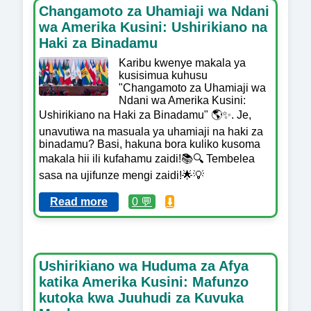
Changamoto za Uhamiaji wa Ndani
wa Amerika Kusini: Ushirikiano na
Haki za Binadamu
Karibu kwenye makala ya
kusisimua kuhusu
"Changamoto za Uhamiaji wa
Ndani wa Amerika Kusini:
Ushirikiano na Haki za Binadamu" 🌎✨. Je,
unavutiwa na masuala ya uhamiaji na haki za
binadamu? Basi, hakuna bora kuliko kusoma
makala hii ili kufahamu zaidi!📚🔍 Tembelea
sasa na ujifunze mengi zaidi!🌟💡
Read more
0 💬
⬇️
Ushirikiano wa Huduma za Afya
katika Amerika Kusini: Mafunzo
kutoka kwa Juuhudi za Kuvuka