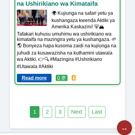
na Ushirikiano wa Kimataifa
🌍 Kujiunga na safari yetu ya
kushangaza kwenda Aktiki ya
Amerika Kaskazini! 🐻🏔️
Tafakari kuhusu umuhimu wa ushirikiano wa
kimataifa na mazingira yetu ya kushangaza. 🌱
🌎 Bonyeza hapa kusoma zaidi na kujiunga na
juhudi za kusawazisha na kuthamini utawala
wa Aktiki. 👉🔍 #Mazingira #Ushirikiano
#Utawala #Aktiki
Read more
0 💬
⬇️
1
2
3
Next
Last
↔️