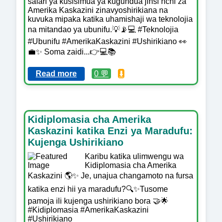
safari ya kusisimua ya kugundua jinsi nchi za
Amerika Kaskazini zinavyoshirikiana na
kuvuka mipaka katika uhamishaji wa teknolojia
na mitandao ya ubunifu.💡📡💻 #Teknolojia
#Ubunifu #AmerikaKaskazini #Ushirikiano 👀
💼✨ Soma zaidi...👉💻📚
Read more
0 💬
⬇️
Kidiplomasia cha Amerika
Kaskazini katika Enzi ya Maradufu:
Kujenga Ushirikiano
Karibu katika ulimwengu wa
Kidiplomasia cha Amerika
Kaskazini 🌎✨ Je, unajua changamoto na fursa
katika enzi hii ya maradufu?🔍✨Tusome
pamoja ili kujenga ushirikiano bora 🤝🌟
#Kidiplomasia #AmerikaKaskazini
#Ushirikiano