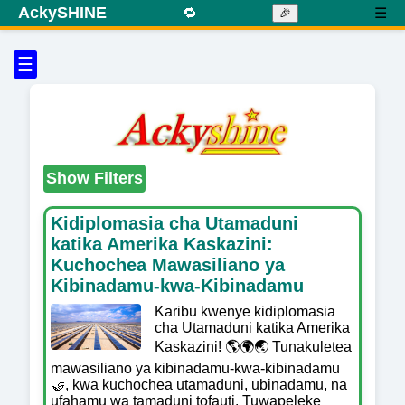
AckySHINE
🔁
☰
🎉
☰
Show Filters
Kidiplomasia cha Utamaduni
katika Amerika Kaskazini:
Kuchochea Mawasiliano ya
Kibinadamu-kwa-Kibinadamu
Karibu kwenye kidiplomasia
cha Utamaduni katika Amerika
Kaskazini! 🌎🌍🌏 Tunakuletea
mawasiliano ya kibinadamu-kwa-kibinadamu
🤝, kwa kuchochea utamaduni, ubinadamu, na
ufahamu wa tamaduni tofauti. Tuwapeleke