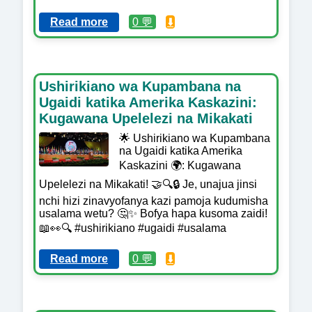
Read more
0 💬
⬇️
Ushirikiano wa Kupambana na
Ugaidi katika Amerika Kaskazini:
Kugawana Upelelezi na Mikakati
🌟 Ushirikiano wa Kupambana
na Ugaidi katika Amerika
Kaskazini 🌍: Kugawana
Upelelezi na Mikakati! 🤝🔍🔒 Je, unajua jinsi
nchi hizi zinavyofanya kazi pamoja kudumisha
usalama wetu? 🤔✨ Bofya hapa kusoma zaidi!
📖👀🔍 #ushirikiano #ugaidi #usalama
Read more
0 💬
⬇️