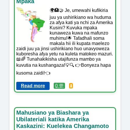
Mpaka
🌍🏥🤝 Je, umewahi kufikiria
juu ya ushirikiano wa huduma
za afya kati ya nchi za Amerika
Kusini? Kuvuka mpaka
kunaweza kuwa na mafunzo
muhimu!🌟 Tafadhali soma
makala hii ili kupata maelezo
zaidi juu ya jinsi ushirikiano huo unavyoweza
kuboresha afya yetu na kuleta matokeo mazuri.
📖🌈 Tunahakikisha utajifunza mambo ya
kuvutia na kushangaza!💡🔍 👉Bonyeza hapa
kusoma zaidi!👈
Read more
0 💬
⬇️
Mahusiano ya Biashara ya
Ubilateriali katika Amerika
Kaskazini: Kuelekea Changamoto