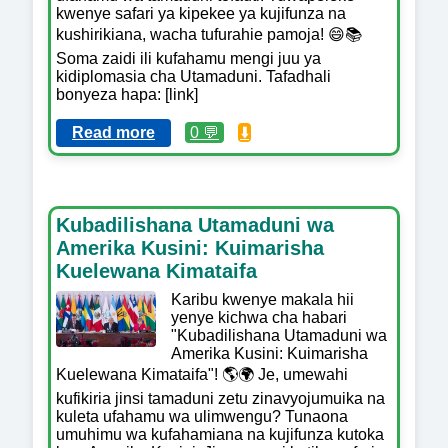
kwenye safari ya kipekee ya kujifunza na
kushirikiana, wacha tufurahie pamoja! 😄📚
Soma zaidi ili kufahamu mengi juu ya
kidiplomasia cha Utamaduni. Tafadhali
bonyeza hapa: [link]
Read more
0 💬
⬇️
Kubadilishana Utamaduni wa
Amerika Kusini: Kuimarisha
Kuelewana Kimataifa
Karibu kwenye makala hii
yenye kichwa cha habari
"Kubadilishana Utamaduni wa
Amerika Kusini: Kuimarisha
Kuelewana Kimataifa"! 🌎🌍 Je, umewahi
kufikiria jinsi tamaduni zetu zinavyojumuika na
kuleta ufahamu wa ulimwengu? Tunaona
umuhimu wa kufahamiana na kujifunza kutoka