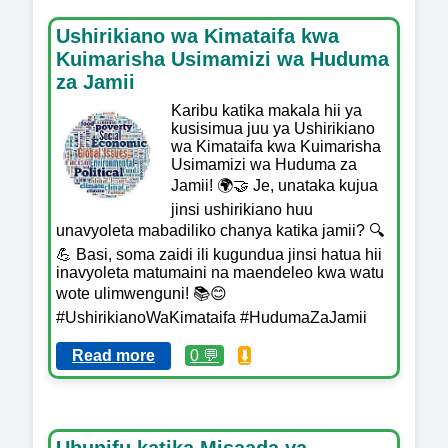
Ushirikiano wa Kimataifa kwa
Kuimarisha Usimamizi wa Huduma
za Jamii
Karibu katika makala hii ya
kusisimua juu ya Ushirikiano
wa Kimataifa kwa Kuimarisha
Usimamizi wa Huduma za
Jamii! 🌍🤝 Je, unataka kujua
jinsi ushirikiano huu
unavyoleta mabadiliko chanya katika jamii? 🔍
💪 Basi, soma zaidi ili kugundua jinsi hatua hii
inavyoleta matumaini na maendeleo kwa watu
wote ulimwenguni! 📚😊
#UshirikianoWaKimataifa #HudumaZaJamii
Read more
0 💬
⬇️
Ubunifu katika Misaada ya