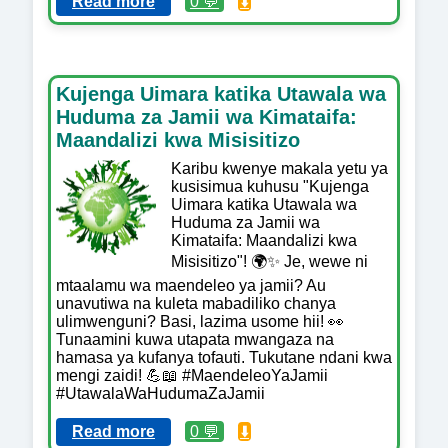
Read more
0 💬
⬇️
Kujenga Uimara katika Utawala wa
Huduma za Jamii wa Kimataifa:
Maandalizi kwa Misisitizo
Karibu kwenye makala yetu ya
kusisimua kuhusu "Kujenga
Uimara katika Utawala wa
Huduma za Jamii wa
Kimataifa: Maandalizi kwa
Misisitizo"! 🌍✨ Je, wewe ni
mtaalamu wa maendeleo ya jamii? Au
unavutiwa na kuleta mabadiliko chanya
ulimwenguni? Basi, lazima usome hii! 👀
Tunaamini kuwa utapata mwangaza na
hamasa ya kufanya tofauti. Tukutane ndani kwa
mengi zaidi! 💪📖 #MaendeleoYaJamii
#UtawalaWaHudumaZaJamii
Read more
0 💬
⬇️