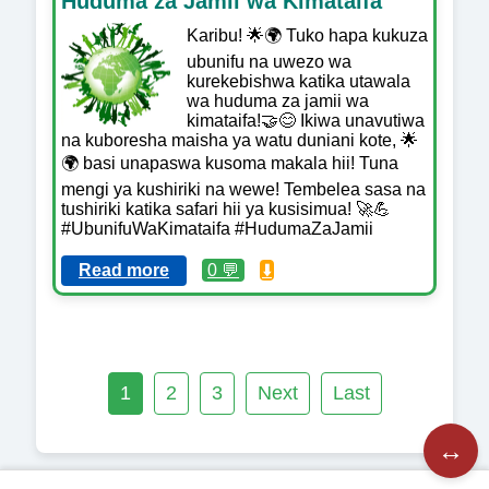
Huduma za Jamii wa Kimataifa
Karibu! 🌟🌍 Tuko hapa kukuza
ubunifu na uwezo wa
kurekebishwa katika utawala
wa huduma za jamii wa
kimataifa!🤝😊 Ikiwa unavutiwa
na kuboresha maisha ya watu duniani kote, 🌟
🌍 basi unapaswa kusoma makala hii! Tuna
mengi ya kushiriki na wewe! Tembelea sasa na
tushiriki katika safari hii ya kusisimua! 🚀💪
#UbunifuWaKimataifa #HudumaZaJamii
Read more
0 💬
⬇️
1
2
3
Next
Last
↔️