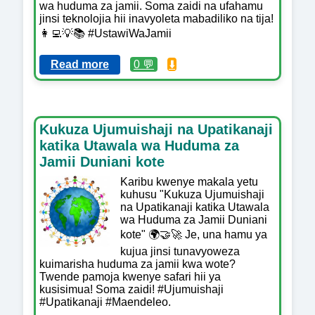
wa huduma za jamii. Soma zaidi na ufahamu
jinsi teknolojia hii inavyoleta mabadiliko na tija!
👩‍💻💡📚 #UstawiWaJamii
Read more
0 💬
⬇️
Kukuza Ujumuishaji na Upatikanaji
katika Utawala wa Huduma za
Jamii Duniani kote
Karibu kwenye makala yetu
kuhusu "Kukuza Ujumuishaji
na Upatikanaji katika Utawala
wa Huduma za Jamii Duniani
kote" 🌍🤝🚀 Je, una hamu ya
kujua jinsi tunavyoweza
kuimarisha huduma za jamii kwa wote?
Twende pamoja kwenye safari hii ya
kusisimua! Soma zaidi! #Ujumuishaji
#Upatikanaji #Maendeleo.