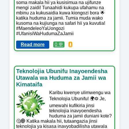
soma makala hii ya kusisimua na ujifunze
mengi zaidi! Tunaahidi kukupa ufahamu na
mbinu za kukusaidia kuwa kiongozi bora 🌟
katika huduma za jamii. Tumia muda wako
kusoma na kujiunga na safari hii ya kuvutia!
#MaendeleoYaUongozi
#UfanisiWaHudumaZaJamii
Read more
0 💬
⬇️
Teknolojia Ubunifu Inayoendesha
Utawala wa Huduma za Jamii wa
Kimataifa
Karibu kwenye ulimwengu wa
Teknolojia Ubunifu! 🌍⚙️ Je,
umewahi kufikiria jinsi
teknolojia inavyoendesha
huduma za jamii duniani kote?
🤔🌐 Katika makala hii, tutaangazia jinsi
teknolojia ya kisasa inavyobadilisha utawala