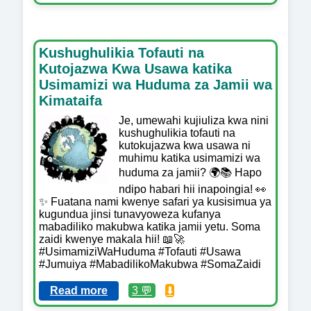
Kushughulikia Tofauti na
Kutojazwa Kwa Usawa katika
Usimamizi wa Huduma za Jamii wa
Kimataifa
Je, umewahi kujiuliza kwa nini
kushughulikia tofauti na
kutokujazwa kwa usawa ni
muhimu katika usimamizi wa
huduma za jamii? 🌍📚 Hapo
ndipo habari hii inapoingia! 👀
✨ Fuatana nami kwenye safari ya kusisimua ya
kugundua jinsi tunavyoweza kufanya
mabadiliko makubwa katika jamii yetu. Soma
zaidi kwenye makala hii! 📖🚀
#UsimamiziWaHuduma #Tofauti #Usawa
#Jumuiya #MabadilikoMakubwa #SomaZaidi
Read more
3 💬
⬇️