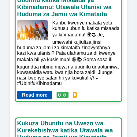
Kibinadamu: Utawala Ufanisi wa
Huduma za Jamii wa Kimataifa
Karibu kwenye makala yetu
kuhusu ubunifu katika misaada
ya kibinadamu! 🌍🤝 Je,
umewahi kujiuliza jinsi
huduma za jamii za kimataifa zinavyofanya
kazi kwa ufanisi? Pata ufahamu zaidi kwenye
makala hii ya kusisimua! 😃📚 Soma sasa ili
kugundua mbinu mpya na ubunifu unaotumiwa
kuwasaidia watu kwa njia bora zaidi. Jiunge
nasi kwenye safari hii ya kuvutia! 🚀💡
#UbinifuKibinadamu
Read more
0 💬
⬇️
Kukuza Ubunifu na Uwezo wa
Kurekebishwa katika Utawala wa