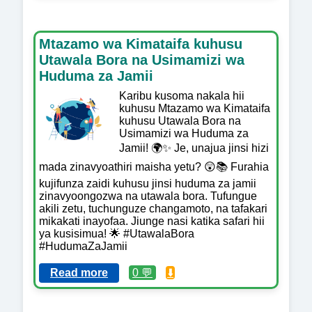
Mtazamo wa Kimataifa kuhusu
Utawala Bora na Usimamizi wa
Huduma za Jamii
Karibu kusoma nakala hii
kuhusu Mtazamo wa Kimataifa
kuhusu Utawala Bora na
Usimamizi wa Huduma za
Jamii! 🌍✨ Je, unajua jinsi hizi
mada zinavyoathiri maisha yetu? 😲📚 Furahia
kujifunza zaidi kuhusu jinsi huduma za jamii
zinavyoongozwa na utawala bora. Tufungue
akili zetu, tuchunguze changamoto, na tafakari
mikakati inayofaa. Jiunge nasi katika safari hii
ya kusisimua! 🌟 #UtawalaBora
#HudumaZaJamii
Read more
0 💬
⬇️