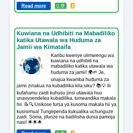
Read more
0 💬
⬇️
Kuwiana na Udhibiti na Mabadiliko
katika Utawala wa Huduma za
Jamii wa Kimataifa
Karibu kwenye ulimwengu wa
kuwiana na udhibiti na
mabadiliko katika utawala wa
huduma za jamii! 🌍🌱 Je,
unajua kwamba huduma za
jamii zinakua na kubadilika kila siku? 📚💡 Ili
kufahamu zaidi kuhusu jinsi utawala huu
unavyoendelea kubadilika, tumeandika makala
hii. 📝🔍 Usikose fursa ya kusoma makala hii ya
kusisimua! Tungependa kukualika uchunguze
zaidi. Soma, jifunze na badilisha dunia pamoja
nasi! 🌟🌟🌟