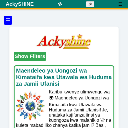
AckySHINE
🔁
☰
🎉
☰
Show Filters
Maendeleo ya Uongozi wa
Kimataifa kwa Utawala wa Huduma
za Jamii Ufanisi
Karibu kwenye ulimwengu wa
🌍 Maendeleo ya Uongozi wa
Kimataifa kwa Utawala wa
Huduma za Jamii Ufanisi! Je,
unataka kujifunza jinsi ya
kuongoza kwa mafanikio 🚀 na
kuleta mabadiliko chanya katika jamii? Basi,