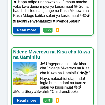
🌟 Hapa ndipo unapoweza kufumbua macho
yako kwa dunia mpya ya kusisimua! 😄 Soma
hadithi hii leo na ujiunge na Kasa Mkubwa na
Kasa Mdogo katika safari ya kusisimua! ✨📚🌈
#HadithiYenyeMafunzo #TwendeSafarini
Read more
0 💬
⬇️
Ndege Mwerevu na Kisa cha Kuwa
na Uaminifu
Je! Ungependa kusikia kisa
cha "Ndege Mwerevu na Kisa
cha Kuwa na Uaminifu" 🐦📚?
Haya, nakuahidi utapenda!
Ingia humu ndani na tuanze
safari ya kusisimua! 😄🌈
#MoralStory #Swahili #ChildrensBooks
Read more
0 💬
⬇️