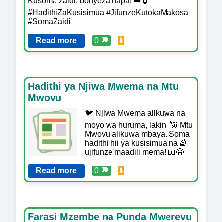
Kusoma zaidi, bonyeza hapa! ➡️📖
#HadithiZaKusisimua #JifunzeKutokaMakosa
#SomaZaidi
Read more
0 💬
⬇️
Hadithi ya Njiwa Mwema na Mtu
Mwovu
🐦 Njiwa Mwema alikuwa na
moyo wa huruma, lakini 👿 Mtu
Mwovu alikuwa mbaya. Soma
hadithi hii ya kusisimua na 🌈
ujifunze maadili mema! 📖😃
Read more
0 💬
⬇️
Farasi Mzembe na Punda Mwerevu