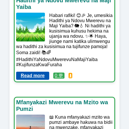
Hadithi ya Ndovu Mwerevu na Maji
Yaiba
Habari rafiki! 😊🎉 Je, umesikia
Hadithi ya Ndovu Mwerevu na
Maji Yaiba? 🐘💧 Ni hadithi ya
kusisimua kuhusu hekima na
ujanja wa ndovu. ✨🌟 Haya,
jiunge nami katika ulimwengu
wa hadithi za kusisimua na tujifunze pamoja!
Soma zaidi! 📚🌈
#HadithiYaNdovuMwerevuNaMajiYaiba
#KujifunzaKwaFuraha
Read more
0 💬
⬇️
Mfanyakazi Mwerevu na Mzito wa
Pumzi
📖 Kuna mfanyakazi mzito wa
pumzi ambaye hakuwa na bidii
na mwenzake, mfanyakazi