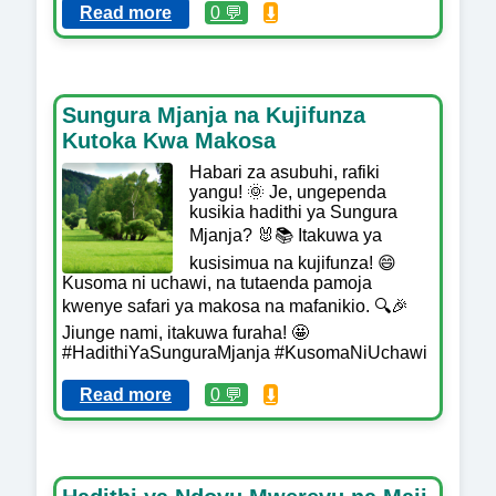
Read more
0 💬
⬇️
Sungura Mjanja na Kujifunza
Kutoka Kwa Makosa
Habari za asubuhi, rafiki
yangu! 🌞 Je, ungependa
kusikia hadithi ya Sungura
Mjanja? 🐰📚 Itakuwa ya
kusisimua na kujifunza! 😄
Kusoma ni uchawi, na tutaenda pamoja
kwenye safari ya makosa na mafanikio. 🔍🎉
Jiunge nami, itakuwa furaha! 🤩
#HadithiYaSunguraMjanja #KusomaNiUchawi
Read more
0 💬
⬇️