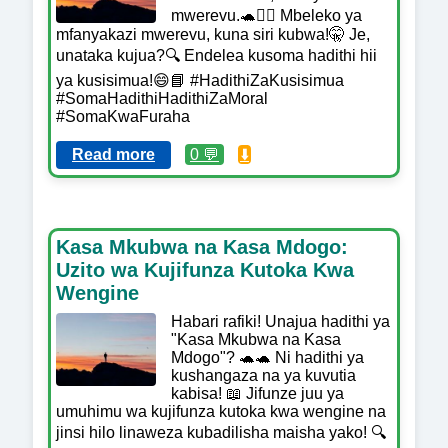
mwerevu.🐢🏃‍♂️ Mbeleko ya
mfanyakazi mwerevu, kuna siri kubwa!🤫 Je,
unataka kujua?🔍 Endelea kusoma hadithi hii
ya kusisimua!😄📘 #HadithiZaKusisimua
#SomaHadithiHadithiZaMoral
#SomaKwaFuraha
Read more
0 💬
⬇️
Kasa Mkubwa na Kasa Mdogo:
Uzito wa Kujifunza Kutoka Kwa
Wengine
Habari rafiki! Unajua hadithi ya
"Kasa Mkubwa na Kasa
Mdogo"? 🐢🐢 Ni hadithi ya
kushangaza na ya kuvutia
kabisa! 📖 Jifunze juu ya
umuhimu wa kujifunza kutoka kwa wengine na
jinsi hilo linaweza kubadilisha maisha yako! 🔍