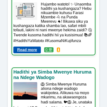
Hujambo watoto! ✨ Unaomba
hadithi ya kushangaza? Hebu
nikuambie kuhusu Farasi
Mzembe 🐴 na Punda
Mwerevu 🐐! Ilikuwa siku ya
kushangaza katika shamba lao, safari mbili
tofauti, lakini ni nani mwenye hekima zaidi? 🤔
Twende kusoma hadithi hii ya kusisimua! 📚🌈
#HadithiYaWatoto #KusomaNiKujifunza
Read more
0 💬
⬇️
Hadithi ya Simba Mwenye Huruma
na Ndege Wadogo
🦁 Simba Mwenye Huruma
aliona ndege wadogo
wakipotea. Alikuwa na moyo
mkarimu, na akawaongoza
hadi salama. 🐦🦁 Je, unataka