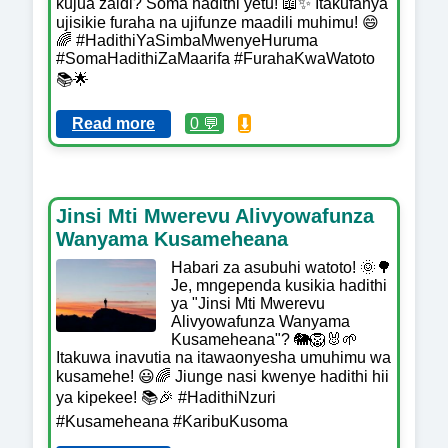
kujua zaidi? Soma hadithi yetu! 📖✨ Itakufanya
ujisikie furaha na ujifunze maadili muhimu! 😄
🌈 #HadithiYaSimbaMwenyeHuruma
#SomaHadithiZaMaarifa #FurahaKwaWatoto
📚🌟
Read more
0 💬
⬇️
Jinsi Mti Mwerevu Alivyowafunza
Wanyama Kusameheana
Habari za asubuhi watoto! 🌞🌳
Je, mngependa kusikia hadithi
ya "Jinsi Mti Mwerevu
Alivyowafunza Wanyama
Kusameheana"? 🐘🦁🐰🌱
Itakuwa inavutia na itawaonyesha umuhimu wa
kusamehe! 😃🌈 Jiunge nasi kwenye hadithi hii
ya kipekee! 📚🎉 #HadithiNzuri
#Kusameheana #KaribuKusoma