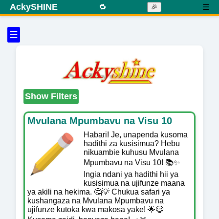
AckySHINE
🔁
☰
🎉
☰
Show Filters
Mvulana Mpumbavu na Visu 10
Habari! Je, unapenda kusoma
hadithi za kusisimua? Hebu
nikuambie kuhusu Mvulana
Mpumbavu na Visu 10! 📚✨
Ingia ndani ya hadithi hii ya
kusisimua na ujifunze maana
ya akili na hekima. 🤔💡 Chukua safari ya
kushangaza na Mvulana Mpumbavu na
ujifunze kutoka kwa makosa yake! 🌟😄