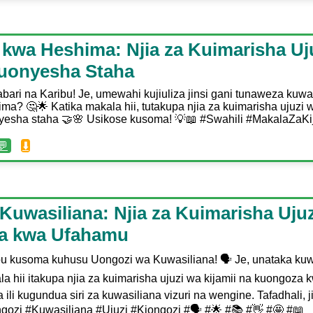
 kwa Heshima: Njia za Kuimarisha Uj
Kuonyesha Staha
bari na Karibu! Je, umewahi kujiuliza jinsi gani tunaweza kuw
ma? 🤔🌟 Katika makala hii, tutakupa njia za kuimarisha ujuzi 
yesha staha 🤝🌸 Usikose kusoma! 💡📖 #Swahili #MakalaZaKi
💬
⬇️
uwasiliana: Njia za Kuimarisha Ujuz
a kwa Ufahamu
bu kusoma kuhusu Uongozi wa Kuwasiliana! 🗣️ Je, unataka kuw
a hii itakupa njia za kuimarisha ujuzi wa kijamii na kuongoza
ili kugundua siri za kuwasiliana vizuri na wengine. Tafadhali, 
gozi #Kuwasiliana #Ujuzi #Kiongozi #🗣️ #🌟 #📚 #👋 #🤩 #📖