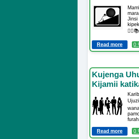
Mambo
mara
Jins
kipe
👉🏼📚
Read more
0 
Kujenga Uhu
Kijamii kati
Kari
Ujuz
wanat
pamo
furah
Read more
0 