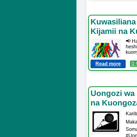
Kuwasiliana
Kijamii na 
📢 Ha
heshi
kuon
Read more
0 
Uongozi wa K
na Kuongoz
Kari
Makal
Soma 
#Uon