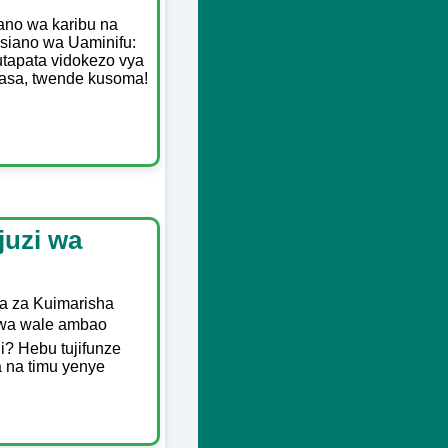
iano wa karibu na
siano wa Uaminifu:
utapata vidokezo vya
Sasa, twende kusoma!
juzi wa
a za Kuimarisha
a wa wale ambao
i? Hebu tujifunze
a na timu yenye