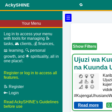
AckySHINE
🔁
☰
Your Menu
Log in to access your menu
with tools for managing 📝
tasks, 👥 clients, 💰 finances,
Show Filters
📖 learning, 🔍 personal
growth, and 🌟 spirituality, all in
Ujuzi wa Kuu
one place!.
na Kuunda U
Register or log in to access all
Kari
features.
Ujuzi
kujen
📝 Register
vido
🔑 Login
#KujengaUhusianoWa
Read AckySHINE's Guidelines
Read more
0 
before use