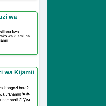
uzi wa
asiliana kwa
wako wa kijamii na
jamii
i wa Kijamii
a kiongozi bora?
 kwa ufahamu! 🌟📚
jiunge nasi! 👋🤩📖