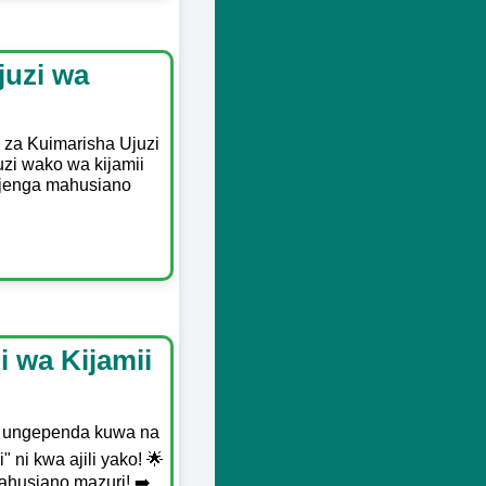
juzi wa
 za Kuimarisha Ujuzi
uzi wako wa kijamii
ujenga mahusiano
i wa Kijamii
Je, ungependa kuwa na
 ni kwa ajili yako! 🌟
ahusiano mazuri! ➡️