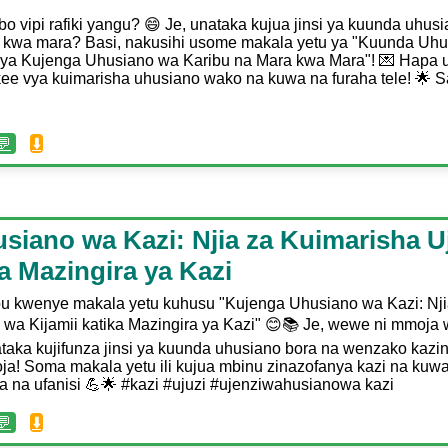
 vipi rafiki yangu? 😄 Je, unataka kujua jinsi ya kuunda uhus
 kwa mara? Basi, nakusihi usome makala yetu ya "Kuunda Uhu
i ya Kujenga Uhusiano wa Karibu na Mara kwa Mara"! 💌 Hapa 
kee vya kuimarisha uhusiano wako na kuwa na furaha tele! 🌟 
💬
⬇️
siano wa Kazi: Njia za Kuimarisha U
ka Mazingira ya Kazi
bu kwenye makala yetu kuhusu "Kujenga Uhusiano wa Kazi: Nji
i wa Kijamii katika Mazingira ya Kazi" 😊📚 Je, wewe ni mmoj
aka kujifunza jinsi ya kuunda uhusiano bora na wenzako kazin
ja! Soma makala yetu ili kujua mbinu zinazofanya kazi na kuw
a na ufanisi 💪🌟 #kazi #ujuzi #ujenziwahusianowa kazi
💬
⬇️