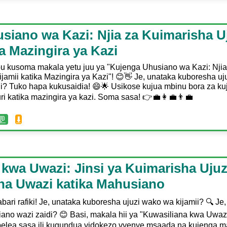
siano wa Kazi: Njia za Kuimarisha U
ka Mazingira ya Kazi
bu kusoma makala yetu juu ya "Kujenga Uhusiano wa Kazi: Njia
jamii katika Mazingira ya Kazi"! 😊👋 Je, unataka kuboresha uj
ni? Tuko hapa kukusaidia! 😄🌟 Usikose kujua mbinu bora za k
i katika mazingira ya kazi. Soma sasa! 👉💼👩‍💼👨‍💼
💬
⬇️
kwa Uwazi: Jinsi ya Kuimarisha Ujuz
a Uwazi katika Mahusiano
bari rafiki! Je, unataka kuboresha ujuzi wako wa kijamii? 🔍 
ano wazi zaidi? 😊 Basi, makala hii ya "Kuwasiliana kwa Uwazi"
elea sasa ili kugundua vidokezo vyenye msaada na kujenga m