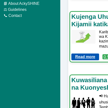
📘 About AckySHINE
⚖️ Guidelines
Kujenga Uhu
📞 Contact
Kijamii kati
Kari
wa Ki
kazi
mazur
Read more
0 
Kuwasiliana 
na Kuonyesh
📢 Ha
uhusi
Temb