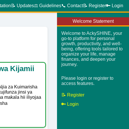
tation
📝 Updates
⚖️ Guidelines
📞 Contact
📝 Register
🔑 Login
Welcome Statement
Welcome to AckySHINE, your
go-to platform for personal
growth, productivity, and well-
being, offering tools tailored to
organize your life, manage
finances, and deepen your
journey.
wa Kijamii
Please login or register to
access features.
Njia za Kuimarisha
jifunza jinsi ya
📝 Register
 makala hii iliyojaa
isha
🔑 Login