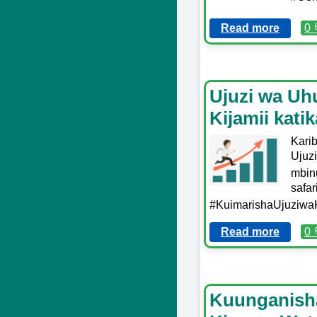
Read more
0 
Ujuzi wa Uhu
Kijamii kati
Kari
Ujuzi
mbinu
safa
#KuimarishaUjuziwaK
Read more
0 
Kuunganisha