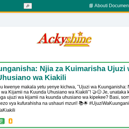
📘 About
ℹ️ Documen
🎉
nganisha: Njia za Kuimarisha Ujuzi 
husiano wa Kiakili
bu kwenye makala yetu yenye kichwa, "Ujuzi wa Kuunganisha: 
 wa Kijamii na Kuunda Uhusiano wa Kiakili"! 🤝😊 Je, unataka ku
ga ujuzi wa kijamii na kuunda uhusiano wa kipekee? Basi, soma
kezo vya kufurahisha na ushauri mzuri! 📚🌟 #UjuziWaKuungan
Kiakili
💬
⬇️