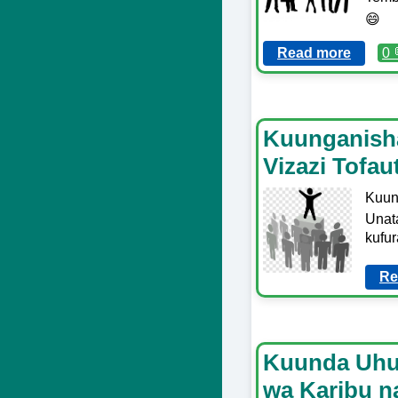
😄
Read more
0 
Kuunganisha 
Vizazi Tofaut
Kuung
Unat
kufur
Re
Kuunda Uhus
wa Karibu n