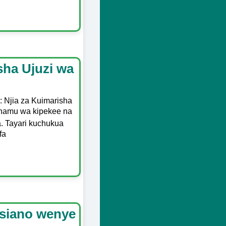
sha Ujuzi wa
: Njia za Kuimarisha
fahamu wa kipekee na
a. Tayari kuchukua
fa
usiano wenye