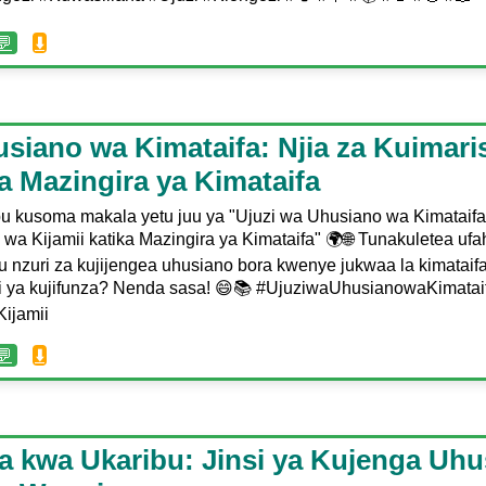
💬
⬇️
siano wa Kimataifa: Njia za Kuimari
ka Mazingira ya Kimataifa
bu kusoma makala yetu juu ya "Ujuzi wa Uhusiano wa Kimataifa
 wa Kijamii katika Mazingira ya Kimataifa" 🌍🌐 Tunakuletea u
 nzuri za kujijengea uhusiano bora kwenye jukwaa la kimataif
ri ya kujifunza? Nenda sasa! 😄📚 #UjuziwaUhusianowaKimatai
ijamii
💬
⬇️
 kwa Ukaribu: Jinsi ya Kujenga Uh