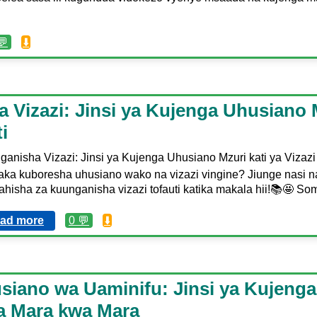
💬
⬇️
Vizazi: Jinsi ya Kujenga Uhusiano M
i
anisha Vizazi: Jinsi ya Kujenga Uhusiano Mzuri kati ya Vizazi
aka kuboresha uhusiano wako na vizazi vingine? Jiunge nasi n
ahisha za kuunganisha vizazi tofauti katika makala hii!📚🤩 S
ad more
0 💬
⬇️
iano wa Uaminifu: Jinsi ya Kujeng
a Mara kwa Mara