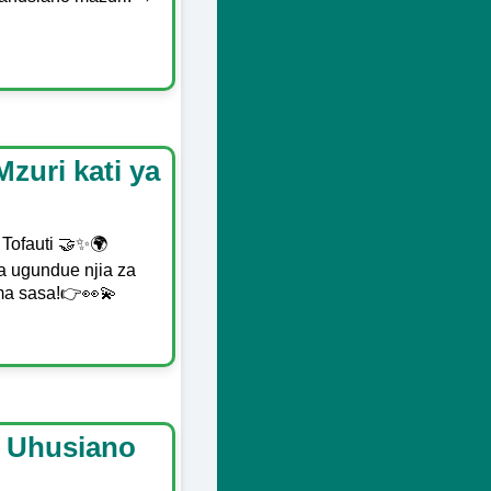
zuri kati ya
 Tofauti 🤝✨🌍
a ugundue njia za
oma sasa!👉👀💫
a Uhusiano