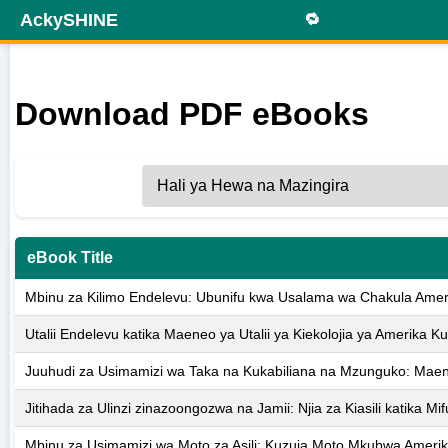
AckySHINE
🔁
Download PDF eBooks
eBook Title
Mbinu za Kilimo Endelevu: Ubunifu kwa Usalama wa Chakula Amer
Utalii Endelevu katika Maeneo ya Utalii ya Kiekolojia ya Amerika K
Juuhudi za Usimamizi wa Taka na Kukabiliana na Mzunguko: Maen
Jitihada za Ulinzi zinazoongozwa na Jamii: Njia za Kiasili katika M
Mbinu za Usimamizi wa Moto za Asili: Kuzuia Moto Mkubwa Amerik