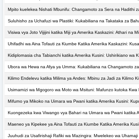
Mpito kuelekea Nishati Mbunifu: Changamoto za Sera na Hadithi z
Suluhisho za Uchafuzi wa Plastiki: Kukabiliana na Takataka za Baha
Visiwa vya Joto Vijijini katika Miji ya Amerika Kaskazini: Athari n
Uhifadhi wa Aina Tofauti za Kiumbe Katika Amerika Kaskazini: Ku
Kidiplomasia cha Tabianchi katika Amerika Kusini: Ushirikiano wa K
Ubora wa Hewa na Afya ya Umma: Kukabiliana na Changamoto za Uc
Kilimo Endelevu katika Milima ya Andes: Mbinu za Jadi za Kilimo 
Usimamizi wa Mgogoro wa Moto wa Msituni: Mafunzo kutoka Kwa N
Mifumo ya Mikoko na Uimara wa Pwani katika Amerika Kusini: Kupu
Kuongezeka kwa Viwango vya Bahari na Uimara wa Pwani katika Am
Maeneo ya Kipekee ya Aina Tofauti za Kiumbe Katika Amerika Kusin
Juuhudi za Usafirishaji Rafiki wa Mazingira: Mwelekeo wa Uhama