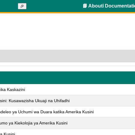
📘 About
ℹ️ Documentat
🎉
ika Kaskazini
usini: Kusawazisha Ukuaji na Uhifadhi
deleo ya Uchumi wa Duara katika Amerika Kusini
ifumo ya Kiekolojia ya Amerika Kusini
a Kusini