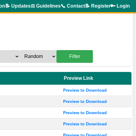
ion
📝 Updates
⚖️ Guidelines
📞 Contact
📝 Register
🔑 Login
Filter
Preview Link
Preview to Download
Preview to Download
Preview to Download
Preview to Download
Preview to Download