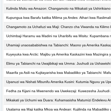
Kulinda Msitu wa Amazon: Changamoto na Mikakati ya Ushirikiano 
Kupungua kwa Barafu katika Milima ya Andes: Athari kwa Raslimali
Changamoto za Uchafuzi wa Maji: Chanzo cha Viwanda na Kilimo ka
Uchimbaji Haramu wa Madini na Uharibifu wa Misitu: Kupambana n
Uhamiaji unaosababishwa na Tabianchi: Maono ya Amerika Kaskaz
Kuyeyuka kwa Arctic: Majibu ya Amerika Kaskazini kwa Mazingira 
Elimu ya Tabianchi na Uwajibikaji wa Umma: Juuhudi za Ushawishi 
Maarifa ya Asili na Kujitayarisha kwa Mabadiliko ya Tabianchi: M
Upanuzi wa Nishati Mbunifu Amerika Kusini: Kutumia Nguvu ya Up
Fedha za Kijani na Mwenendo wa Uwekezaji: Kuwezesha Juuhudi z
Mikakati ya Uchumi wa Duara: Kuhamasisha Matumizi Endelevu Am
Usalama wa Maji katika Mkoa wa Andean: Kujilinda na Mabadilik