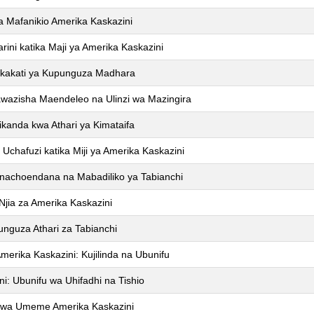
a Mafanikio Amerika Kaskazini
rini katika Maji ya Amerika Kaskazini
a Mikakati ya Kupunguza Madhara
sawazisha Maendeleo na Ulinzi wa Mazingira
ikanda kwa Athari ya Kimataifa
hafuzi katika Miji ya Amerika Kaskazini
Kinachoendana na Mabadiliko ya Tabianchi
jia za Amerika Kaskazini
nguza Athari za Tabianchi
erika Kaskazini: Kujilinda na Ubunifu
i: Ubunifu wa Uhifadhi na Tishio
ji wa Umeme Amerika Kaskazini