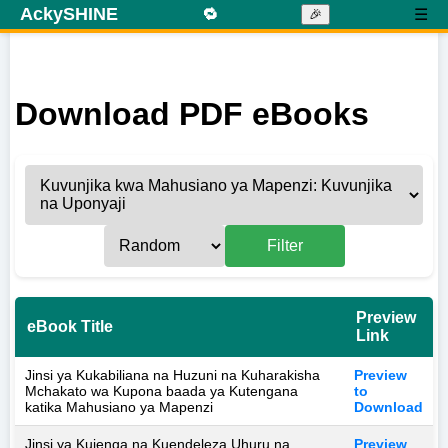
AckySHINE
🔁
☰
🎉
Download PDF eBooks
Filter
Preview
eBook Title
Link
Jinsi ya Kukabiliana na Huzuni na Kuharakisha
Preview
Mchakato wa Kupona baada ya Kutengana
to
katika Mahusiano ya Mapenzi
Download
Jinsi ya Kujenga na Kuendeleza Uhuru na
Preview