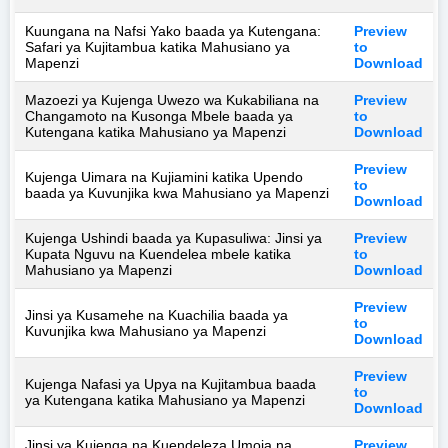
Kuungana na Nafsi Yako baada ya Kutengana:
Preview
Safari ya Kujitambua katika Mahusiano ya
to
Mapenzi
Download
Mazoezi ya Kujenga Uwezo wa Kukabiliana na
Preview
Changamoto na Kusonga Mbele baada ya
to
Kutengana katika Mahusiano ya Mapenzi
Download
Preview
Kujenga Uimara na Kujiamini katika Upendo
to
baada ya Kuvunjika kwa Mahusiano ya Mapenzi
Download
Kujenga Ushindi baada ya Kupasuliwa: Jinsi ya
Preview
Kupata Nguvu na Kuendelea mbele katika
to
Mahusiano ya Mapenzi
Download
Preview
Jinsi ya Kusamehe na Kuachilia baada ya
to
Kuvunjika kwa Mahusiano ya Mapenzi
Download
Preview
Kujenga Nafasi ya Upya na Kujitambua baada
to
ya Kutengana katika Mahusiano ya Mapenzi
Download
Jinsi ya Kujenga na Kuendeleza Umoja na
Preview