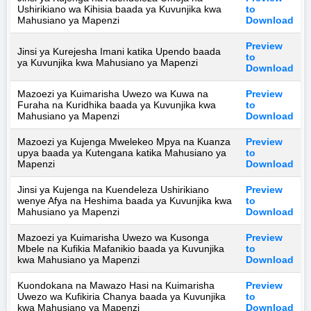
Ushirikiano wa Kihisia baada ya Kuvunjika kwa
to
Mahusiano ya Mapenzi
Download
Preview
Jinsi ya Kurejesha Imani katika Upendo baada
to
ya Kuvunjika kwa Mahusiano ya Mapenzi
Download
Mazoezi ya Kuimarisha Uwezo wa Kuwa na
Preview
Furaha na Kuridhika baada ya Kuvunjika kwa
to
Mahusiano ya Mapenzi
Download
Mazoezi ya Kujenga Mwelekeo Mpya na Kuanza
Preview
upya baada ya Kutengana katika Mahusiano ya
to
Mapenzi
Download
Jinsi ya Kujenga na Kuendeleza Ushirikiano
Preview
wenye Afya na Heshima baada ya Kuvunjika kwa
to
Mahusiano ya Mapenzi
Download
Mazoezi ya Kuimarisha Uwezo wa Kusonga
Preview
Mbele na Kufikia Mafanikio baada ya Kuvunjika
to
kwa Mahusiano ya Mapenzi
Download
Kuondokana na Mawazo Hasi na Kuimarisha
Preview
Uwezo wa Kufikiria Chanya baada ya Kuvunjika
to
kwa Mahusiano ya Mapenzi
Download