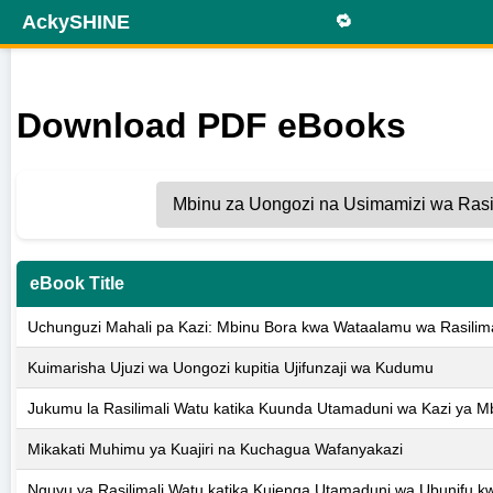
AckySHINE
🔁
Download PDF eBooks
eBook Title
Uchunguzi Mahali pa Kazi: Mbinu Bora kwa Wataalamu wa Rasilim
Kuimarisha Ujuzi wa Uongozi kupitia Ujifunzaji wa Kudumu
Jukumu la Rasilimali Watu katika Kuunda Utamaduni wa Kazi ya Mb
Mikakati Muhimu ya Kuajiri na Kuchagua Wafanyakazi
Nguvu ya Rasilimali Watu katika Kujenga Utamaduni wa Ubunifu k