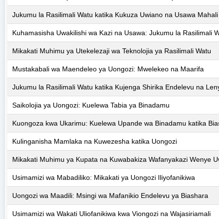
Jukumu la Rasilimali Watu katika Kukuza Uwiano na Usawa Mahali
Kuhamasisha Uwakilishi wa Kazi na Usawa: Jukumu la Rasilimali 
Mikakati Muhimu ya Utekelezaji wa Teknolojia ya Rasilimali Watu
Mustakabali wa Maendeleo ya Uongozi: Mwelekeo na Maarifa
Jukumu la Rasilimali Watu katika Kujenga Shirika Endelevu na Len
Saikolojia ya Uongozi: Kuelewa Tabia ya Binadamu
Kuongoza kwa Ukarimu: Kuelewa Upande wa Binadamu katika Bia
Kulinganisha Mamlaka na Kuwezesha katika Uongozi
Mikakati Muhimu ya Kupata na Kuwabakiza Wafanyakazi Wenye U
Usimamizi wa Mabadiliko: Mikakati ya Uongozi Iliyofanikiwa
Uongozi wa Maadili: Msingi wa Mafanikio Endelevu ya Biashara
Usimamizi wa Wakati Uliofanikiwa kwa Viongozi na Wajasiriamali