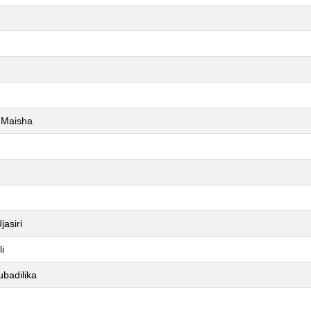
 Maisha
asiri
i
badilika