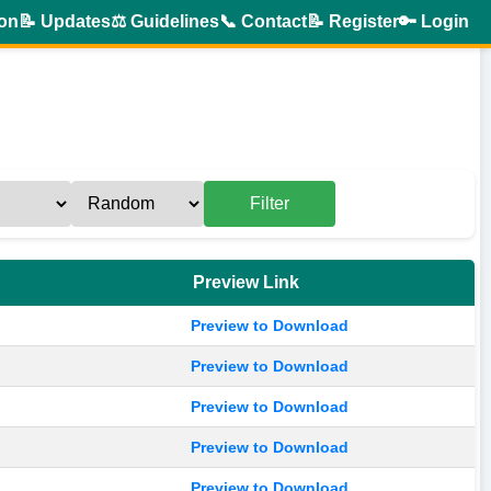
ion
📝 Updates
⚖️ Guidelines
📞 Contact
📝 Register
🔑 Login
Filter
Preview Link
Preview to Download
Preview to Download
Preview to Download
Preview to Download
Preview to Download