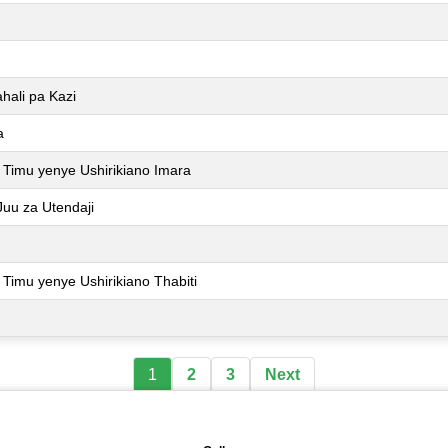
ahali pa Kazi
a
a Timu yenye Ushirikiano Imara
Juu za Utendaji
 Timu yenye Ushirikiano Thabiti
1
2
3
Next
🖼️