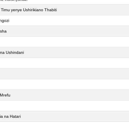
 Timu yenye Ushirikiano Thabiti
ngozi
esha
 na Ushindani
 Mrefu
a na Hatari