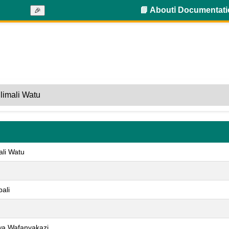
📘 About
ℹ️ Documentat
🎉
ali Watu
ali
wa Wafanyakazi