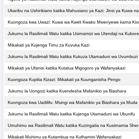
Ukaribu na Ushirikiano katika Mahusiano ya Kazi: Jinsi ya Kuwa na
Kuongoza kwa Uwazi: Kuwa wa Kweli Kwako Mwenyewe kama Kio
Jukumu la Rasilimali Watu katika Usimamizi wa Utendaji na Kubor
Mikakati ya Kujenga Timu za Kuvuka Kazi
Jukumu la Rasilimali Watu katika Kukuza Utamaduni wa Uvumbuzi
Mikakati ya Ufanisi katika Kutatua Migogoro ya Wafanyakazi
Kuongoza Kupitia Kizazi: Mikakati ya Kuunganisha Pengo
Jukumu la Uongozi katika Kuendesha Mafanikio ya Biashara
Kuongoza kwa Uadilifu: Msingi wa Mafanikio ya Biashara ya Muda
Jukumu la Rasilimali Watu katika Kujenga Utamaduni wa Ubunifu
Umuhimu wa Rasilimali Watu katika Kuzingatia na Kusimamia Sheri
Mikakati Muhimu ya Kutambua na Kuthamini Wafanyakazi