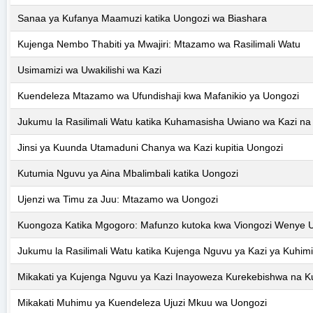
Sanaa ya Kufanya Maamuzi katika Uongozi wa Biashara
Kujenga Nembo Thabiti ya Mwajiri: Mtazamo wa Rasilimali Watu
Usimamizi wa Uwakilishi wa Kazi
Kuendeleza Mtazamo wa Ufundishaji kwa Mafanikio ya Uongozi
Jukumu la Rasilimali Watu katika Kuhamasisha Uwiano wa Kazi na
Jinsi ya Kuunda Utamaduni Chanya wa Kazi kupitia Uongozi
Kutumia Nguvu ya Aina Mbalimbali katika Uongozi
Ujenzi wa Timu za Juu: Mtazamo wa Uongozi
Kuongoza Katika Mgogoro: Mafunzo kutoka kwa Viongozi Wenye Uj
Jukumu la Rasilimali Watu katika Kujenga Nguvu ya Kazi ya Kuhimil
Mikakati ya Kujenga Nguvu ya Kazi Inayoweza Kurekebishwa na Ku
Mikakati Muhimu ya Kuendeleza Ujuzi Mkuu wa Uongozi