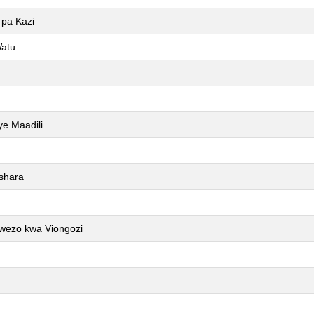
 pa Kazi
Watu
ye Maadili
shara
wezo kwa Viongozi